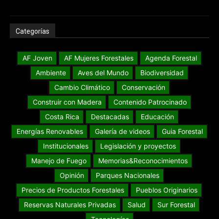
Categorías
AF Joven
AF Mujeres Forestales
Agenda Forestal
Ambiente
Aves del Mundo
Biodiversidad
Cambio Climático
Conservación
Construir con Madera
Contenido Patrocinado
Costa Rica
Destacadas
Educación
Energías Renovables
Galería de videos
Guia Forestal
Institucionales
Legislación y proyectos
Manejo de Fuego
Memorias&Reconocimientos
Opinión
Parques Nacionales
Precios de Productos Forestales
Pueblos Originarios
Reservas Naturales Privadas
Salud
Sur Forestal