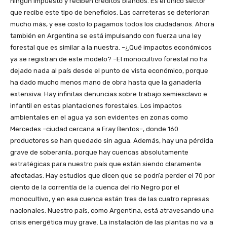
ningún impuesto y reciben créditos blandos. Es el único sector
que recibe este tipo de beneficios. Las carreteras se deterioran
mucho más, y ese costo lo pagamos todos los ciudadanos. Ahora
también en Argentina se está impulsando con fuerza una ley
forestal que es similar a la nuestra. –¿Qué impactos económicos
ya se registran de este modelo? –El monocultivo forestal no ha
dejado nada al país desde el punto de vista económico, porque
ha dado mucho menos mano de obra hasta que la ganadería
extensiva. Hay infinitas denuncias sobre trabajo semiesclavo e
infantil en estas plantaciones forestales. Los impactos
ambientales en el agua ya son evidentes en zonas como
Mercedes –ciudad cercana a Fray Bentos–, donde 160
productores se han quedado sin agua. Además, hay una pérdida
grave de soberanía, porque hay cuencas absolutamente
estratégicas para nuestro país que están siendo claramente
afectadas. Hay estudios que dicen que se podría perder el 70 por
ciento de la correntía de la cuenca del río Negro por el
monocultivo, y en esa cuenca están tres de las cuatro represas
nacionales. Nuestro país, como Argentina, está atravesando una
crisis energética muy grave. La instalación de las plantas no va a