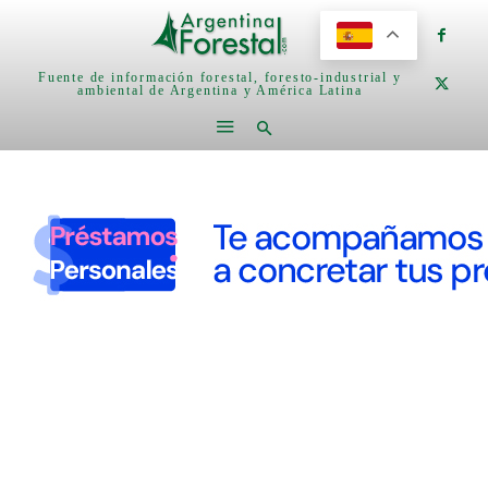
Fuente de información forestal, foresto-industrial y
ambiental de Argentina y América Latina