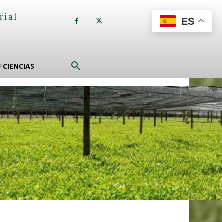
rial
ES
a
F CIENCIAS