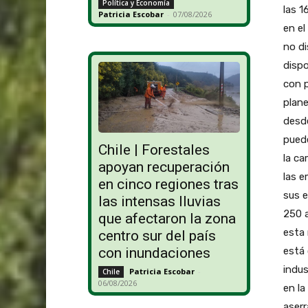
Política y Economía
las 1
Patricia Escobar
-
07/08/2026
en el
no di
dispo
con p
plane
desde
puede
Chile | Forestales
la ca
apoyan recuperación
las 
en cinco regiones tras
sus 
las intensas lluvias
250 a
que afectaron la zona
esta 
centro sur del país
está 
con inundaciones
indus
Patricia Escobar
-
Chile
06/08/2026
en la
aserr