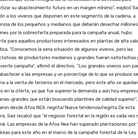
tizar su abastecimiento futuro en un margen mínimo”, explicó Sai
ión a los viveros que disponen en este segmento de la cadena, a
encia de los pequeños y medianos que deberán desechar millones
ines por la sobreoferta preparada para la campaña anual, hubo
nte para aquellos productores interesados en plantas de alta cal
ica. “Conocemos la seria situación de algunos viveros, pero las
ctativas de productores medianos y grandes fueran satisfechas 
esente campaña”, afirmó el directivo. “Los grandes viveros son pa
bastecer a las empresas y un porcentaje de lo que se produce s
na a la venta de terceros en el mercado, pero este año se queda
s en la oferta, ya que fue superior la demanda y aún hoy empres
nas-grandes que están buscando plantines de calidad superior”,
maron desde Afoa NEA. negrita/Nueva tendencia/negrita De esta
a, Saiz recalcó que “el negocio forestal en la región es cada vez
ral. Las empresas de la Afoa Nea han superado plantaciones por 1
reas para este año en el marco de la campaña forestal de la Ley