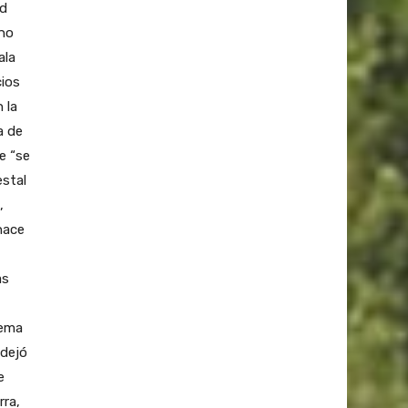
ad
 no
ala
cios
 la
a de
e “se
estal
,
hace
as
tema
 dejó
e
rra,