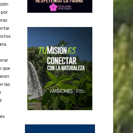
ación
 por
eras
ontar
 estos
era,
rrar
o que
ieron
n las
e
l
des