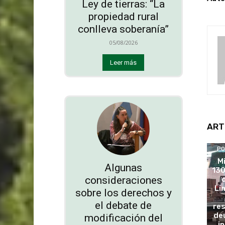
Ley de tierras: “La
propiedad rural
conlleva soberanía”
05/08/2026
Leer más
ART
PO
M
Algunas
130
consideraciones
Li
sobre los derechos y
el debate de
re
deu
modificación del
i