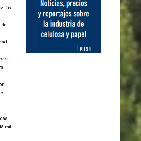
z. En
 de
idad
para
ra
e
ron
as
 más
6 mil