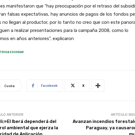
es manifestaron que “hay preocupación por el retraso del subsidi
an falsas expectativas, hay anuncios de pagos de los fondos pe
 no llegan al productor, por lo tanto no creo que con este pano
eguen a realizar presentaciones para la campaña 2008, como lo
mos en años anteriores”, explicaron
TRICIA ESCOBAR
Facebook
X
Cuota
ULO ANTERIOR
ARTÍCULO SIG
li:»El Iberá dependerá del
Avanzan incendios forestal
rol ambiental que ejerza la
Paraguay, ya causaro
ridad de Aplicación
mu