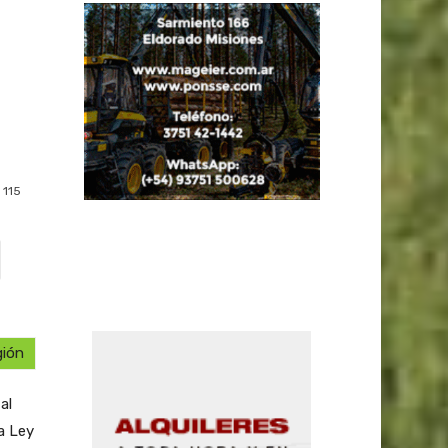
115
gión
al
a Ley