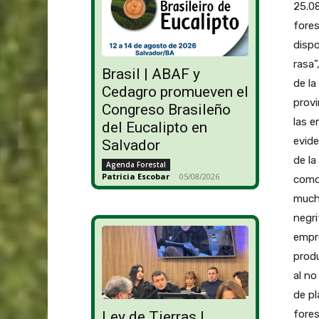
25.08
fore
dispo
rasa”
Brasil | ABAF y
de la
Cedagro promueven el
provi
Congreso Brasileño
las e
del Eucalipto en
evide
Salvador
de la
Agenda Forestal
Patricia Escobar
-
05/08/2026
como 
mucho
negri
empre
prod
al no
de pl
fores
Ley de Tierras |