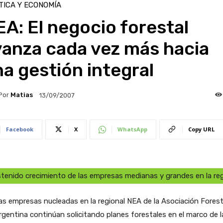
TICA Y ECONOMÍA
A: El negocio forestal
vanza cada vez más hacia
a gestión integral
Por
Matias
13/09/2007
Facebook
X
WhatsApp
Copy URL
tenido crecimiento de las empresas medianas y grandes en la re
as empresas nucleadas en la regional NEA de la Asociación Forest
rgentina continúan solicitando planes forestales en el marco de l