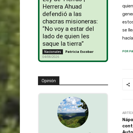
Herrera Ahuad
quien
defendió a las
gener
chacras misioneras:
estos
“No voy a estar del
se ll
lado de quien les
hacía
saque la tierra”
Patricia Escobar
-
Nacionales
POR PA
04/08/2026
Opinión
ARTÍC
Nápo
cont
Auto