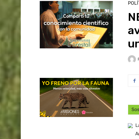
POLÍ
NE
a
un
Sos
L
A