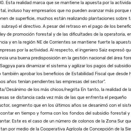
0. Esta realidad marca que se mantiene la apuesta por la activid
stal, incluso hay empresarios que no pueden avanzar más porque
nen de superficie, muchos están realizando plantaciones sobre t
, subrayó el directivo. A pesar del retraso en el pago de los benefi
 ley de promoción forestal y de las dificultades de la operatoria, en
ncia y en la región NE de Corrientes se mantiene fuerte la apuest
mpresas por la actividad. Al respecto, el ingeniero Saiz expresó qu
ncia una buena predisposición en la gestión nacional del área for
 Sagpya para dinamizar el sistema y agilizar los pagos del subsidio
también aprobar los beneficios de Estabilidad Fiscal que desde 
s años tenían pendientes las empresas del sector”.
ta/Desánimo de los más chicos/negrita En tanto, la realidad de l
sas se distancia cada vez más de las que enfrenta el pequeño
uctor, segmento que en los últimos años se desanimó con el sis
 contar en tiempo y forma con los fondos del subsidio forestal y
antar. Este es el caso de un número de colonos de la Zona Sur qu
tan por medio de la Cooperativa Agrícola de Concepción de la Sie