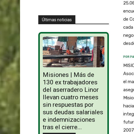
25.08
encue
de C
Últimas noticias
cada 
negoc
desde
POR PA
MISIO
Asoci
Misiones | Más de
130 ex trabajadores
el ma
del aserradero Linor
asegu
llevan cuatro meses
Misio
sin respuestas por
hacia
sus deudas salariales
integ
e indemnizaciones
futur
tras el cierre...
2007 