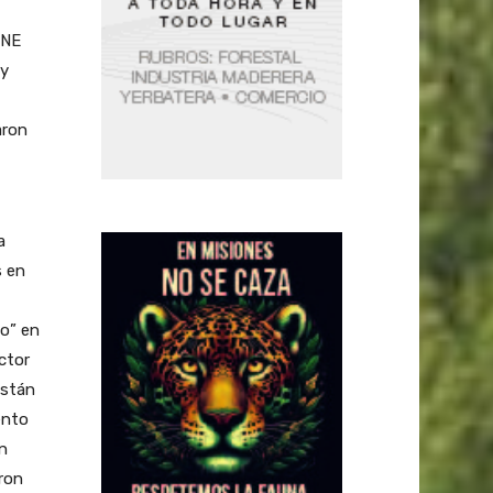
 NE
 y
aron
a
s en
o” en
ctor
están
ento
n
ron