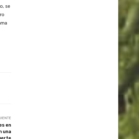
o, se
ro
rama
UIENTE
es en
n una
erte