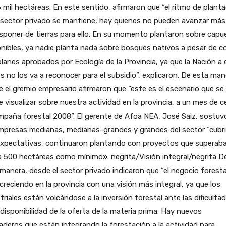
6 mil hectáreas. En este sentido, afirmaron que “el ritmo de plant
 sector privado se mantiene, hay quienes no pueden avanzar más
sponer de tierras para ello. En su momento plantaron sobre capu
nibles, ya nadie planta nada sobre bosques nativos a pesar de c
lanes aprobados por Ecología de la Provincia, ya que la Nación a
s no los va a reconocer para el subsidio”, explicaron. De esta man
 el gremio empresario afirmaron que “este es el escenario que se
 visualizar sobre nuestra actividad en la provincia, a un mes de ce
mpaña forestal 2008”. El gerente de Afoa NEA, José Saiz, sostuv
empresas medianas, medianas-grandes y grandes del sector “cubr
expectativas, continuaron plantando con proyectos que superaba
 500 hectáreas como mínimo». negrita/Visión integral/negrita D
manera, desde el sector privado indicaron que “el negocio foresta
creciendo en la provincia con una visión más integral, ya que los
triales están volcándose a la inversión forestal ante las dificulta
 disponibilidad de la oferta de la materia prima. Hay nuevos
aderos que están integrando la forestación a la actividad para