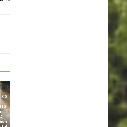
dido
erá
a
C
ción
stal