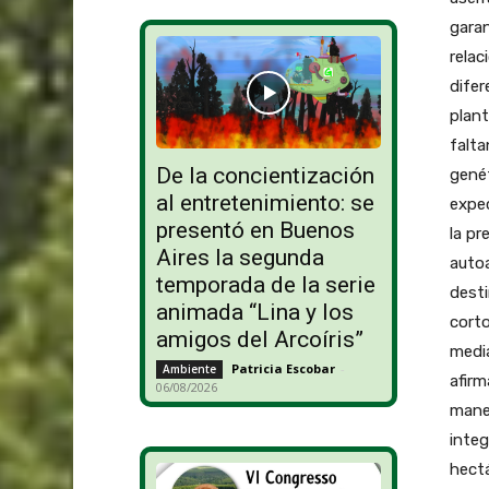
garan
relac
difer
plant
falta
De la concientización
genét
al entretenimiento: se
expe
presentó en Buenos
la pr
Aires la segunda
autoa
temporada de la serie
desti
animada “Lina y los
corto
amigos del Arcoíris”
media
Patricia Escobar
-
Ambiente
afir
06/08/2026
maner
integ
hectá