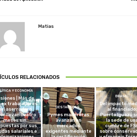
Matias
ÍCULOS RELACIONADOS
LÍTICA Y ECONOMÍA
BRASIL
isiones | Más de
 ex trabajadores
Del impacto me
DESTACADAS
del aserradero
al financiado:
nor llevan cuatro
Pymes madereras
Puerto Iguazú s
meses sin
avanzan en
la sede de un
spuestas por sus
mercados
cumbre de FS
das salariales e
exigentes mediante
sobre conserva
ndemnizaciones
la certificación
y el manejo fore