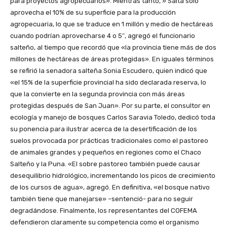
para proyectos agropecuarios». Mientras tanto, » Salta sólo
aprovecha el 10% de su superficie para la producción
agropecuaria, lo que se traduce en 1 millón y medio de hectáreas
cuando podrían aprovecharse 4 o 5″, agregó el funcionario
salteño, al tiempo que recordó que «la provincia tiene más de dos
millones de hectáreas de áreas protegidas». En iguales términos
se refirió la senadora salteña Sonia Escudero, quien indicó que
«el 15% de la superficie provincial ha sido declarada reserva, lo
que la convierte en la segunda provincia con más áreas
protegidas después de San Juan». Por su parte, el consultor en
ecología y manejo de bosques Carlos Saravia Toledo, dedicó toda
su ponencia para ilustrar acerca de la desertificación de los
suelos provocada por prácticas tradicionales como el pastoreo
de animales grandes y pequeños en regiones como el Chaco
Salteño y la Puna. «El sobre pastoreo también puede causar
desequilibrio hidrológico, incrementando los picos de crecimiento
de los cursos de agua», agregó. En definitiva, «el bosque nativo
también tiene que manejarse» –sentenció- para no seguir
degradándose. Finalmente, los representantes del COFEMA
defendieron claramente su competencia como el organismo