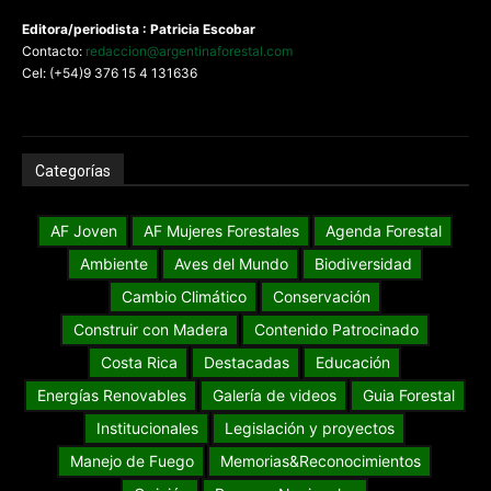
Editora/periodista : Patricia Escobar
Contacto:
redaccion@argentinaforestal.com
Cel: (+54)9 376 15 4 131636
Categorías
AF Joven
AF Mujeres Forestales
Agenda Forestal
Ambiente
Aves del Mundo
Biodiversidad
Cambio Climático
Conservación
Construir con Madera
Contenido Patrocinado
Costa Rica
Destacadas
Educación
Energías Renovables
Galería de videos
Guia Forestal
Institucionales
Legislación y proyectos
Manejo de Fuego
Memorias&Reconocimientos