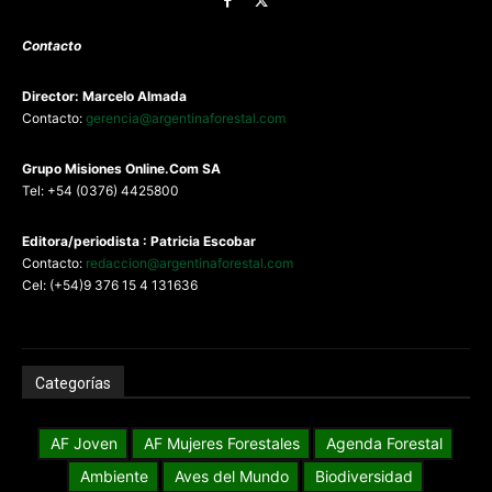
Contacto
Director: Marcelo Almada
Contacto:
gerencia@argentinaforestal.com
G
rupo Misiones
Online.Com
SA
Tel: +54 (0376) 4425800
Editora/periodista : Patricia Escobar
Contacto:
redaccion@argentinaforestal.com
Cel: (+54)9 376 15 4 131636
Categorías
AF Joven
AF Mujeres Forestales
Agenda Forestal
Ambiente
Aves del Mundo
Biodiversidad