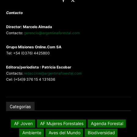
Contacto
Director: Marcelo Almada
Contacto:
gerencia@argentinaforestal.com
G
rupo Misiones
Online.Com
SA
Tel: +54 (0376) 4425800
Editora/periodista : Patricia Escobar
Contacto:
redaccion@argentinaforestal.com
Cel: (+54)9 376 15 4 131636
Categorías
AF Joven
AF Mujeres Forestales
Agenda Forestal
Ambiente
Aves del Mundo
Biodiversidad