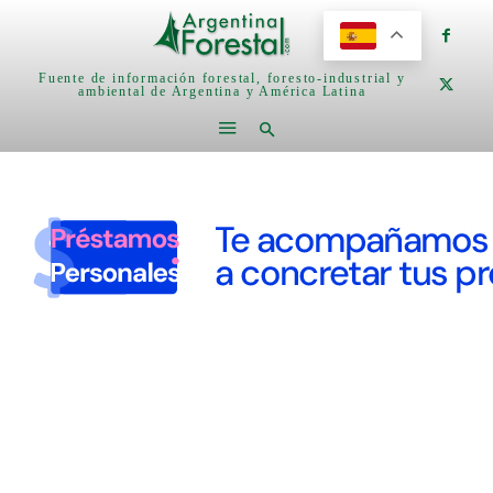
Fuente de información forestal, foresto-industrial y
ambiental de Argentina y América Latina