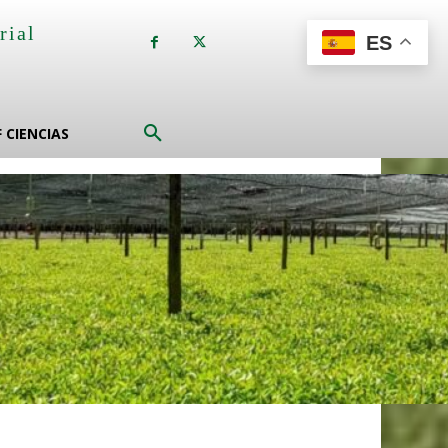
rial
ES
a
F CIENCIAS