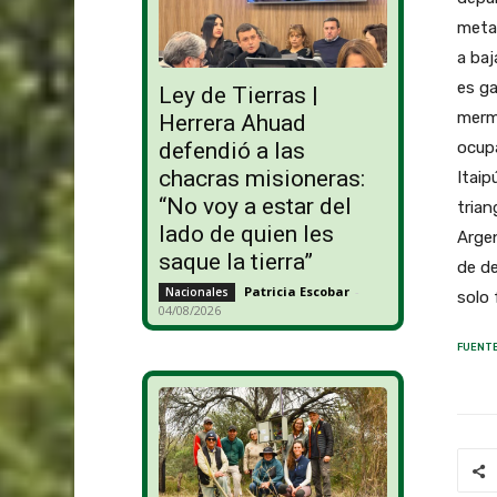
metas
a baj
es ga
Ley de Tierras |
merma
Herrera Ahuad
ocupa
defendió a las
chacras misioneras:
Itaip
“No voy a estar del
trian
lado de quien les
Argen
saque la tierra”
de de
Patricia Escobar
-
Nacionales
solo 
04/08/2026
FUENTE