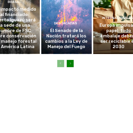
BRASIL
 impacto medido
al financiado:
INTERNACIONALE
erto Iguazú será
DESTACADAS
la sede de una
Europa impulsa
cumbre de FSC
El Senado de la
papel: todo
re conservación
Nación tratará los
embalaje debe
l manejo forestal
cambios a la Ley de
ser reciclable 
 América Latina
Manejo del Fuego
2030