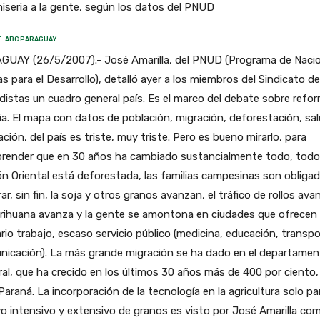
miseria a la gente, según los datos del PNUD
: ABC PARAGUAY
GUAY (26/5/2007).- José Amarilla, del PNUD (Programa de Naci
s para el Desarrollo), detalló ayer a los miembros del Sindicato de
distas un cuadro general país. Es el marco del debate sobre refo
ia. El mapa con datos de población, migración, deforestación, sal
ción, del país es triste, muy triste. Pero es bueno mirarlo, para
render que en 30 años ha cambiado sustancialmente todo, todo
n Oriental está deforestada, las familias campesinas son obligad
ar, sin fin, la soja y otros granos avanzan, el tráfico de rollos ava
arihuana avanza y la gente se amontona en ciudades que ofrecen
rio trabajo, escaso servicio público (medicina, educación, transpo
nicación). La más grande migración se ha dado en el departame
al, que ha crecido en los últimos 30 años más de 400 por ciento,
Paraná. La incorporación de la tecnología en la agricultura solo par
vo intensivo y extensivo de granos es visto por José Amarilla co