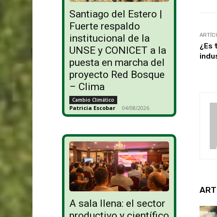
Santiago del Estero |
Fuerte respaldo
ARTÍC
institucional de la
¿Es 
UNSE y CONICET a la
indu
puesta en marcha del
proyecto Red Bosque
– Clima
Cambio Climático
Patricia Escobar
-
04/08/2026
ART
A sala llena: el sector
productivo y científico