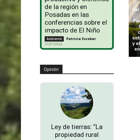
de la región en
Del
Posadas en las
Pu
conferencias sobre el
impacto de El Niño
sob
Patricia Escobar
-
Ambiente
y e
31/07/2026
en
Opinión
Ley de tierras: “La
propiedad rural