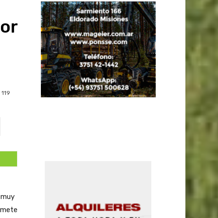
or
119
s muy
somete