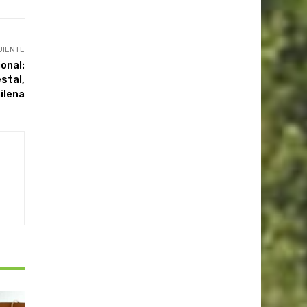
UIENTE
onal:
stal,
hilena