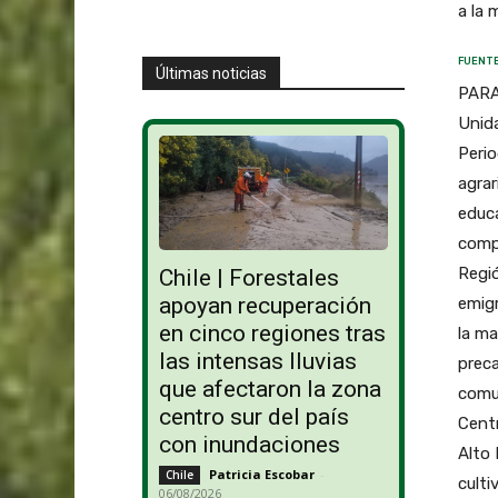
a la 
FUENTE
Últimas noticias
PARA
Unida
Perio
agrar
educa
comp
Regió
Chile | Forestales
apoyan recuperación
emigr
en cinco regiones tras
la m
las intensas lluvias
preca
que afectaron la zona
comu
centro sur del país
Centr
con inundaciones
Alto 
Patricia Escobar
-
Chile
culti
06/08/2026