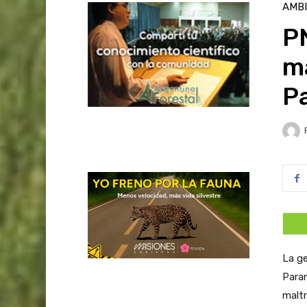
AMB
P
ma
P
La ge
Paran
maltr