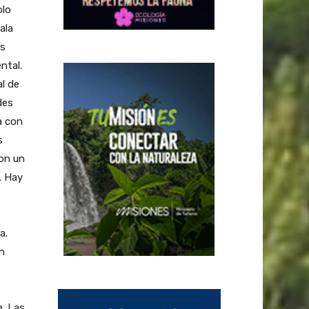
olo
ala
es
ntal.
al de
des
a con
s
on un
. Hay
a.
n
. Las