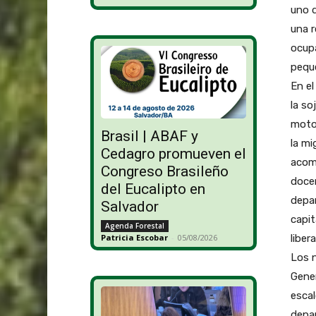
uno d
una r
ocupa
peque
En el
la so
motor
Brasil | ABAF y
la mi
Cedagro promueven el
acom
Congreso Brasileño
docen
del Eucalipto en
depar
Salvador
capit
Agenda Forestal
liber
Patricia Escobar
-
05/08/2026
Los n
Gener
escal
depar