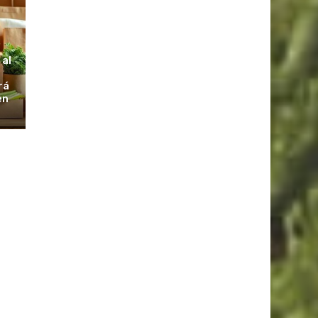
S
 al
rá
en