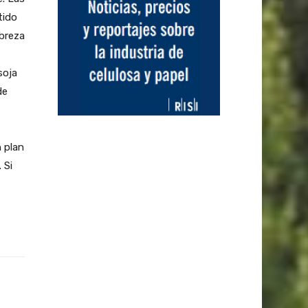
tido
obreza
soja
de
n plan
 Si