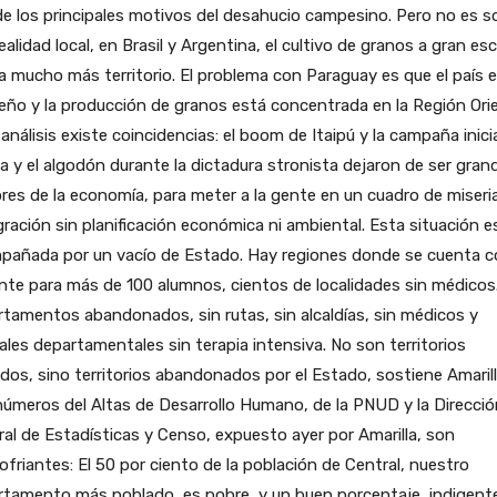
e los principales motivos del desahucio campesino. Pero no es s
ealidad local, en Brasil y Argentina, el cultivo de granos a gran esc
 mucho más territorio. El problema con Paraguay es que el país 
ño y la producción de granos está concentrada en la Región Orie
 análisis existe coincidencias: el boom de Itaipú y la campaña inici
ja y el algodón durante la dictadura stronista dejaron de ser gran
es de la economía, para meter a la gente en un cuadro de miseri
gración sin planificación económica ni ambiental. Esta situación e
pañada por un vacío de Estado. Hay regiones donde se cuenta c
te para más de 100 alumnos, cientos de localidades sin médicos
tamentos abandonados, sin rutas, sin alcaldías, sin médicos y
ales departamentales sin terapia intensiva. No son territorios
ados, sino territorios abandonados por el Estado, sostiene Amarill
úmeros del Altas de Desarrollo Humano, de la PNUD y la Direcció
al de Estadísticas y Censo, expuesto ayer por Amarilla, son
ofriantes: El 50 por ciento de la población de Central, nuestro
tamento más poblado, es pobre, y un buen porcentaje, indigente