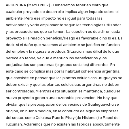
ARGENTINA (MAYO 2007).- Deberiamos tener en claro que cualquier proyecto de desarrollo implica algun impacto sobre el ambiente. Pero ese impacto no es igual para todas las actividades y varia ampliamente segun las tecnologias utilizadas y las precauciones que se tomen. La cuestion es decidir en cada proyecto si la relacion beneficio/riesgo es favorable o no lo es. Es decir, si el daño que hacemos al ambiente se justifica en funcion del empleo y la riqueza a producir. Situacion mas dificil de lo que parece en teoria, ya que a menudo los beneficiarios y los perjudicados son personas (o grupos sociales) diferentes. En este caso se complica mas por la habitual coherencia argentina, que consiste en pensar que las plantas celulosicas uruguayas no deben existir y que las plantas celulosicas argentinas no deben ser controladas. Mientras esta situacion se mantenga, cualquier nuevo proyecto genera una razonable prevencion. No hay que olvidar que la preocupacion de los vecinos de Gualeguaychu se origina, en buena medida, en la conducta de algunas empresas del sector, como Celulosa Puerto Piray (de Misiones) o Papel del Tucuman. Aclaremos que no existen las fabricas absolutamente limpias. Una gran industria es siempre un vecino peligroso, que debe ser cuidadosamente controlado. La paradoja es que existen tecnologias que permiten reducir la contaminacion en niveles razonables y a costos aceptables. El abaratamiento de los costos de control de la contaminacion que ocurrio en las ultimas decadas es comparable al que ocurrio con las computadoras. Una generacion atras, una computadora era un lujo que solo podian darse unas pocas empresas y universidades del mundo. Hoy hay millones de hogares que pueden pagarlas. Lo mismo paso con las tecnicas de depuracion de efluentes en todas las industrias, incluyendo la de celulosa y papel. He visto funcionar en Finlandia las fabricas de Botnia y, a pesar de algunos conflictos, conviven con la poblacion local de un modo que esa poblacion considera razonable. Solo que la opcion mas barata es siempre contaminar, y cualquier empresa lo hara, salvo que el Estado ejercite un control riguroso de sus actividades. De modo que hablar de las expectativas ambientales de cualquier emprendimiento es referirnos a lo que hara la empresa y tambien a lo que hara (o dejara de hacer) el Estado que debe controlarla. Cualquier mirada que se refiera a uno solo de los actores sociales involucrados es necesariamente incompleta. negrita/La necesidad de una evaluacion de impacto ambiental/negrita Ante cualquier proyecto de esta envergadura, lo primero es hacer una evaluacion del impacto ambiental. Aclaremos, evaluacion no es solamente un estudio, aunque lo incluye. La provincia de Corrientes (como otras) tiene un procedimiento de evaluacion ambiental, por la cual el estudio se pone a disposicion de la comunidad y se discute en Audiencia Publica (Ley Nº 5067 y Decreto 876/2005). Precisamente, la informacion y la Audiencia son herramientas de participacion ciudadana, que ayudan a que las personas con conocimiento en el tema adviertan a la comunidad los riesgos del proyecto. En muchas ocasiones, proyectos irracionales o corruptos fueron denunciados en la Audiencia respectiva y quedaron fuera de carrera. En cuanto al control, dejarlo exclusivamente en manos de la Provincia, me parece cometer el error de poner un chiquito a controlar un grandote. Alguna vez, el Gobierno Nacional tiene que asumir su responsabilidad en el control concurrente de este tipo de grandes establecimientos, tal como se lo recordo la Corte Suprema de Justicia al hablar del Riachuelo. negrita/El impacto ambiental de los arboles/negrita Una buena evaluacion tendria que comenzar por la forma en que se produce la materia prima. Para la mayor parte de la gente, los arboles son un cultivo mucho mas simpatico que la soja. Pero un cultivo de eucaliptos no es un bosque natural, ni lo puede reemplazar. Habra que analizar el impacto de ese monocultivo de arboles sobre la fauna, el suelo y el agua subterranea. Habra que tener en cuenta su capacidad para retener poblacion rural, ya que, en Misiones, por ejemplo, las zonas forestales expulsan mas poblacion que las que hacen yerba o te. Y tambien habra que analizarlo en funcion de los riesgos de incendio. Una posible explicacion de los incendios que afectaron Galicia los ultimos veranos es que se quemaron plantaciones de arboles destinados a la industria papelera. Cuando hay una sola especie vegetal, el resultado es mas rentable, pero si es una especie facilmente combustible, el resultado puede ser catastrofico. Tal vez la Provincia debiera obligar a los forestadores a mantener cortinas de monte natural entre una y otra plantacion de eucaliptos. negrita/El caudal variable del rio Uruguay/negrita La industria celulosica necesita mucha agua, tanto como materia prima como para descargar efluentes. Pero el rio Uruguay, al que irian a parar las descargas, no se caracteriza por tener caudales regulares. Su caudal medio en Concordia es de 4.460 metros cubicos por segundo. Su maxima crecida registrada (abril de 1959) fue del orden de 35.000 metros cubicos por segundo y en el momento que tuvo menos agua fueron 92 metros cubicos por segundo (febrero de 1945). Repasemos lo que estos numeros significan: el rio Uruguay puede traer entre 92 y 35.000 metros cubicos por segundo. O sea que la cantidad de agua que trae (y que serviria para diluir un efluente) puede variar nada menos que 380 veces. De veras, que no me parece un destino muy confiable para lo que arrojen las fabricas. Cuando se diseña una planta de tratamiento de efluentes, se lo hace (o se lo deberia hacer) teniendo en cuenta el cuerpo receptor al cual se arrojan los liquidos ya tratados. Si el objetivo es que contamine a veces si y a veces no, se hara la planta de tratamiento pensando en un rio que lleve 4.460 metros cubicos por segundo. Pero si el objetivo es que no contamine nunca, bajo ninguna circunstancia, habra que calcularlo todo, tirandolo a un rio que lleve 92 metros cubicos por segundo. No es lo mismo en diseño tecnologico, y, por supuesto, no es la misma inversion en dinero. negrita/La represa de Garabi/negrita Pero, para empeorar las cosas, tambien tenemos en proyecto una represa hidroelectrica sobre el rio Uruguay. Se llama Garabi y es un proyecto compartido con Brasil, que quedaria aguas arriba de la planta celulosica a radicar en Corrientes. El Proyecto Hidroelectrico Garabi abarca importantes areas en las provincias de Corrientes y Misiones en Argentina y en el Estado de Rio Grande do Sul en Brasil. Ademas de Salto Grande, en Brasil hay cinco represas sobre el rio Uruguay; la ultima en inaugurarse fue la de Ita. Esto nos plantea necesidades contrapuestas entre una gran represa y una gran fabrica. La fabrica necesita la certeza de un caudal del rio relativamente constante. En la medida en que su operatoria regular la lleva a arrojar mas o menos la misma cantidad y calidad de efluente al rio, necesita tener el mismo caudal todos los dias. Si hay menos caudal, puede ser que el rio no llegue a diluirlo adecuadamente. En ese caso, se estarian superando los parametros admitidos y la empresa estaria contaminando. Pero la funcion de la represa hidroelectrica no es mantener el caudal del rio sino producir electricidad para el mercado. O sea que cuando le convenga retener agua o soltar agua lo va a hacer, sin preocuparse por la cantidad de agua que se necesita alla abajo. Simplemente porque cada litro de agua que suelta sin usarlo para hacer girar una turbina, es dinero que pierde. negrita/Argumentos ambientales para no radicar plantas celulosicas sobre el rio Uruguay/negrita Segun los informes ambientales de Cancilleria, no debieramos poner esas plantas sobre el rio Uruguay, porque: · Se encuentra frente a una zona densamente poblada. · El receptor de los efluentes liquidos contaminados es muy variable, con frecuentes periodos de bajo caudal y por su estado no admite la incorporacion de nutrientes adicionales que pondrian en riesgo su presente uso turistico. · El tramo aguas abajo del vertido de efluentes alberga una comunidad de peces de alta diversidad y abundancia que sustenta la pesqueria mas importante del tramo compartido, · Puede contaminarse y sufrir un impacto catastrofico si se produjera un pico de descarga de efluentes. · La atmosfera sera afectada con gases contaminantes, con el consiguiente impacto en la salud y en la calidad de vida de la poblacion. Y existen ademas argumentos politicos para no radicar plantas celulosicas sobre el rio Uruguay. En particular, el tradicional principio que dice: “Si Argentina tiene un problema, Corrientes la va a ayudar”. Despues de haber dicho que no eran viables las plantas ubicadas del lado uruguayo, el impacto politico de una planta semejante colocada del lado argentino puede ser muy desfavorable. negrita/¿Donde la ponemos, entonces?/negrita La localizacion ambientalmente menos conflictiva es, en mi opinion, sobre el rio Parana y no sobre el Uruguay. El rio Parana, frente a Corrientes, trae 15 mil metros cubicos por segundo. Es decir, mucha mas agua que el rio Uruguay. A esto, los economistas forestales contestan que la manera es muy pesada y que eso obliga a industrializarla alli donde se la corta. Pero todos los calculos se hacen sobre la base de llevarla en camion, un medio de transporte irracionalmente caro para esto. La solucion es llevar la madera en tren a un sitio ambientalmente mas adecuado. Si en el siglo XIX llenamos el pais de ferrocarriles, ¿por que no podemos hacerlo ahora? Los obrajes madereros de 100 años atras tenian su propio ferrocarril, muchas veces de vias que se desmontaban y volvian a colocar en otro lugar. En relacion con las inversiones de un proyecto asi, construir o rehabilitar una via ferroviaria no es descabellado. Y el combustible para las locomotoras serian las sobras de madera, con lo cual habria