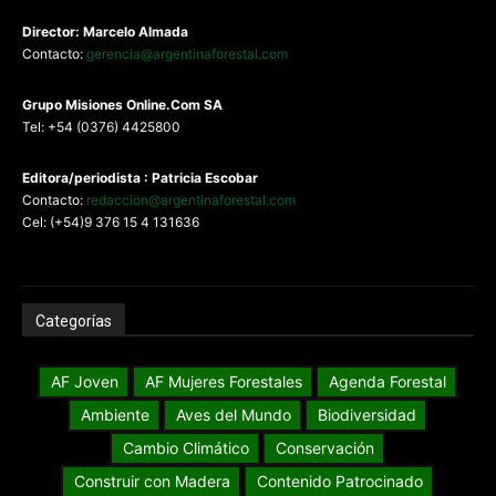
Director: Marcelo Almada
Contacto:
gerencia@argentinaforestal.com
G
rupo Misiones
Online.Com
SA
Tel: +54 (0376) 4425800
Editora/periodista : Patricia Escobar
Contacto:
redaccion@argentinaforestal.com
Cel: (+54)9 376 15 4 131636
Categorías
AF Joven
AF Mujeres Forestales
Agenda Forestal
Ambiente
Aves del Mundo
Biodiversidad
Cambio Climático
Conservación
Construir con Madera
Contenido Patrocinado