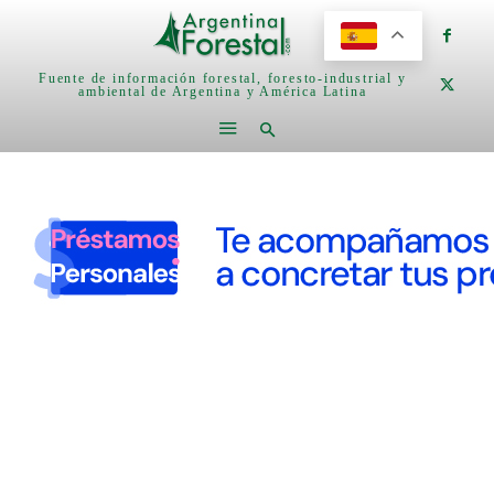
Fuente de información forestal, foresto-industrial y
ambiental de Argentina y América Latina