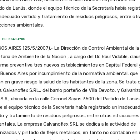
do de Lanús, donde el equipo técnico de la Secretaría había regis
adecuado vertido y tratamiento de residuos peligrosos, entre otr
cciones ambientales.
: PRENSA SAYDS
OS AIRES (25/5/2007).- La Dirección de Control Ambiental de la
taría de Ambiente de la Nación , a cargo del Dr. Raúl Vidable, clau
rma preventiva tres nuevos establecimientos en Capital Federal 
Buenos Aires por incumplimiento de la normativa ambiental, que
n en grave riesgo la salud de los habitantes de la zona. Se trata d
s Galvanoflex S.RL., del barrio porteño de Villa Devoto, y Galvani
S.A., ubicada en la calle Coronel Sayos 3500 del Partido de Lanús
 el equipo técnico de la Secretaría había registrado un inadecua
do y tratamiento de residuos peligrosos, entre otras infracciones
ntales. La empresa Galvanoflex SRL se dedica a la actividad de
nizados y pintado de flejes metálicos, en tanto no contaban en e