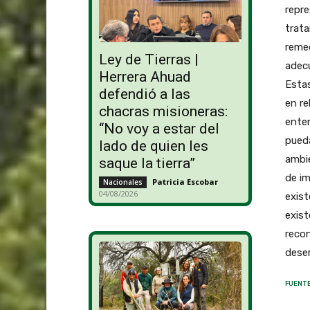
repre
trata
reme
Ley de Tierras |
adecu
Herrera Ahuad
Estas
defendió a las
en re
chacras misioneras:
enten
“No voy a estar del
pued
lado de quien les
ambie
saque la tierra”
de im
Patricia Escobar
-
Nacionales
04/08/2026
exist
exist
recon
dese
FUENTE