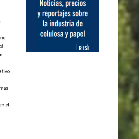
n
ene
tá
ue
etivo
emas
en el