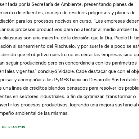
sentada por la Secretaría de Ambiente, presentando planes de
miento de efluentes, manejo de residuos peligrosos y planes de
diación para los procesos nocivos en curso. “Las empresas debe
ar sus procesos productivos para no afectar al medio ambiente.
 clausuras son una muestra de la decisión que la Dra. Picolotti ti
lación al saneamiento del Riachuelo, y por suerte de a poco se es
diendo que el objetivo nuestro no es cerrar las empresas sino q
an seguir produciendo pero en concordancia con los parámetros
ntales vigentes” concluyó Vidable. Cabe destacar que con el obj
pulsar y acompañar a las PyMES hacia un Desarrollo Sustentable,
e una línea de créditos blandos pensados para resolver los probl
entes en sectores industriales, a fin de optimizar, transformar o
vertir los procesos productivos, logrando una mejora sustancial 
mpeño ambiental de las mismas.
: PRENSA SAYDS