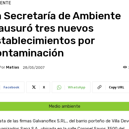
IENTE
a Secretaría de Ambiente
ausuró tres nuevos
stablecimientos por
ontaminación
Por
Matias
28/05/2007
Facebook
X
WhatsApp
Copy URL
Medio ambiente
ata de las firmas Galvanoflex S.RL., del barrio porteño de Villa De
vanizados Sanz S.A., ubicada en la calle Coronel Sayos 3500 del