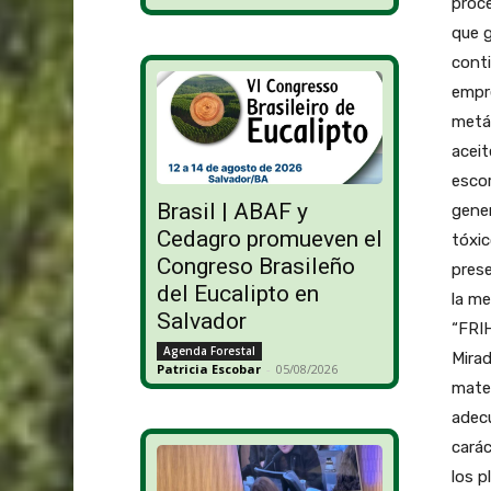
proce
que g
conti
empre
metál
aceit
escor
Brasil | ABAF y
gener
Cedagro promueven el
tóxic
Congreso Brasileño
prese
del Eucalipto en
la me
Salvador
“FRIH
Agenda Forestal
Mirad
Patricia Escobar
-
05/08/2026
mater
adecu
carác
los p