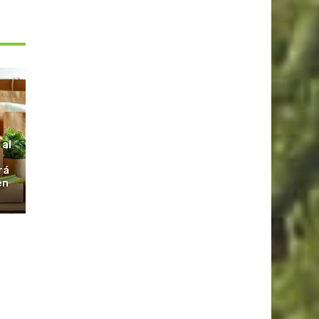
S
 al
rá
en