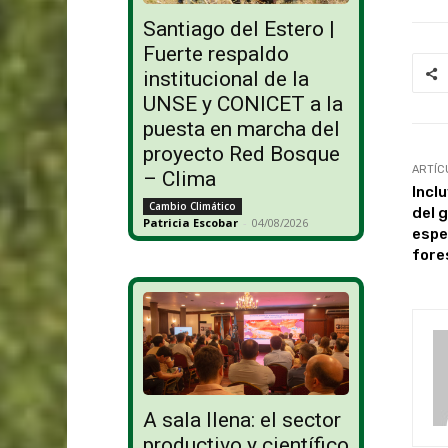
Santiago del Estero |
Fuerte respaldo
institucional de la
UNSE y CONICET a la
puesta en marcha del
proyecto Red Bosque
ARTÍC
– Clima
Incl
Cambio Climático
del 
Patricia Escobar
-
04/08/2026
espe
fore
A sala llena: el sector
productivo y científico