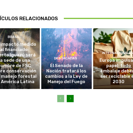
ÍCULOS RELACIONADOS
BRASIL
 impacto medido
al financiado:
INTERNACIONALE
erto Iguazú será
DESTACADAS
la sede de una
Europa impulsa
cumbre de FSC
El Senado de la
papel: todo
re conservación
Nación tratará los
embalaje debe
l manejo forestal
cambios a la Ley de
ser reciclable 
 América Latina
Manejo del Fuego
2030