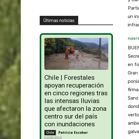
Parti
un in
Últimas noticias
infra
FUENTE
BUEN
Secre
en fo
Gran 
Chile | Forestales
ponía
apoyan recuperación
firma
en cinco regiones tras
Sanz 
las intensas lluvias
donde
que afectaron la zona
verti
centro sur del país
ambie
con inundaciones
galva
Patricia Escobar
-
Chile
06/08/2026