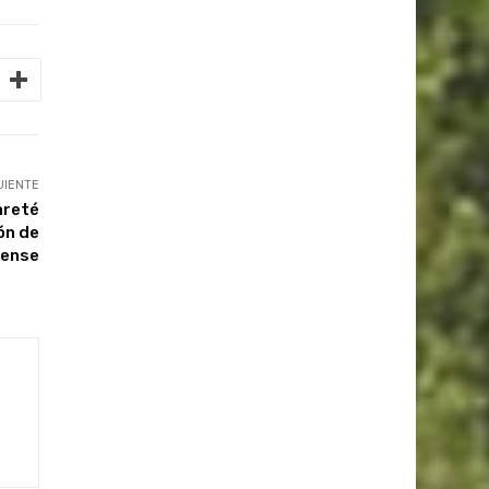
UIENTE
areté
ón de
aense