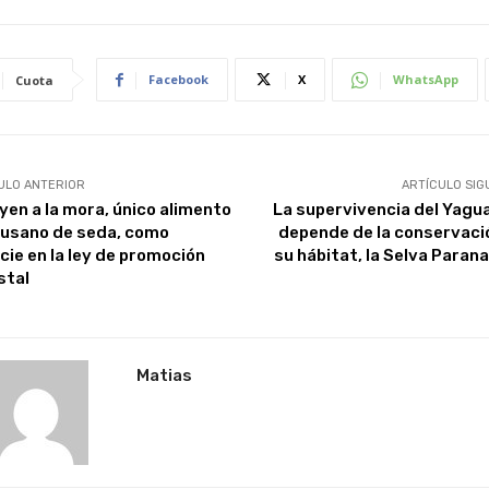
Facebook
X
WhatsApp
Cuota
ULO ANTERIOR
ARTÍCULO SIG
uyen a la mora, único alimento
La supervivencia del Yagu
gusano de seda, como
depende de la conservaci
cie en la ley de promoción
su hábitat, la Selva Paran
stal
Matias