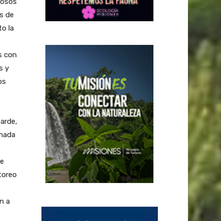
rosos
s de
o la
s con
s y
os
tarde,
amada
de
toreo
n a