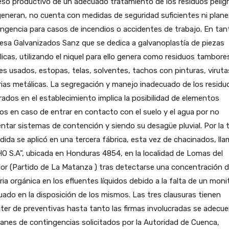
so productivo de un adecuado tratamiento de los residuos pelig
eneran, no cuenta con medidas de seguridad suficientes ni plane
ngencia para casos de incendios o accidentes de trabajo. En tant
sa Galvanizados Sanz que se dedica a galvanoplastía de piezas
icas, utilizando el niquel para ello genera como residuos tambore
es usados, estopas, telas, solventes, tachos con pinturas, viruta
ias metálicas. La segregación y manejo inadecuado de los residu
ados en el establecimiento implica la posibilidad de elementos
os en caso de entrar en contacto con el suelo y el agua por no
ntar sistemas de contención y siendo su desagüe pluvial. Por la 
dida se aplicó en una tercera fábrica, esta vez de chacinados, ll
O S.A”, ubicada en Honduras 4854, en la localidad de Lomas del
or (Partido de La Matanza ) tras detectarse una concentración 
ia orgánica en los efluentes líquidos debido a la falta de un moni
ado en la disposición de los mismos. Las tres clausuras tienen
ter de preventivas hasta tanto las firmas involucradas se adecue
lanes de contingencias solicitados por la Autoridad de Cuenca,