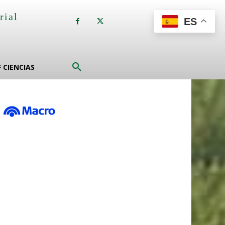
rial
ES
a
F CIENCIAS