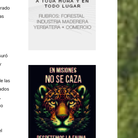
trado
as
suró
y
e las
zados
,
do
l