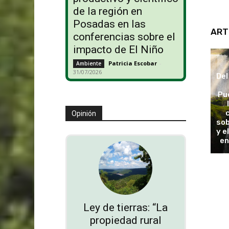
de la región en
Posadas en las
ART
conferencias sobre el
impacto de El Niño
Patricia Escobar
-
Ambiente
31/07/2026
Del
Pu
Opinión
sob
y e
en
Ley de tierras: “La
propiedad rural