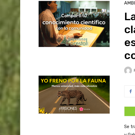
AMB
L
cl
e
c
Se tr
y Gal