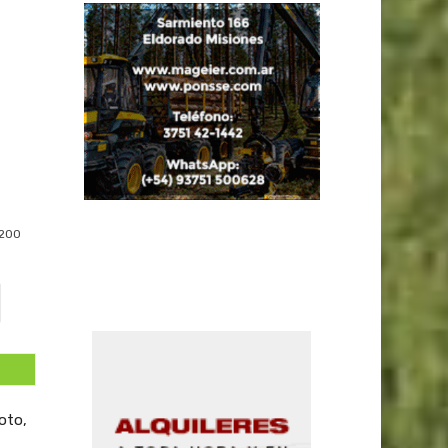
200
voto,