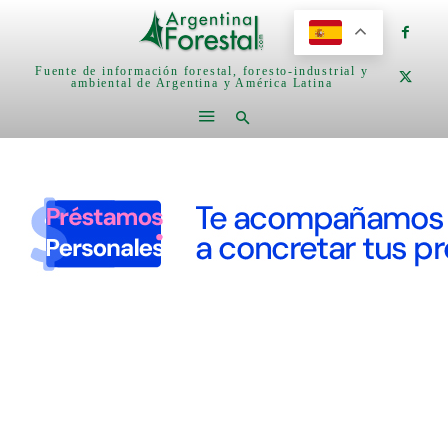
Fuente de información forestal, foresto-industrial y
ambiental de Argentina y América Latina