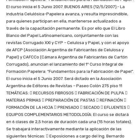
El curso inicia el 5 Junio 2007.
BUENOS AIRES (12/5/2007).- La
industria Celulósica-Papelera avanza, y resulta imprescindible,
para quienes participan en ella, mantenerse actualizados a
través de la capacitación permanente. Es por ello que El Libro
Blanco del Papel Latinoamericano, conjuntamente con las
revistas Corrugado XXI y CYP – Celulosa y Papel, y con el apoyo
de AFCP (Asociación Argentina de Fabricantes de Celulosa y
Papel) y CAFCCo (Cámara Argentina de Fabricantes de Cartón
Corrugado), anuncian el lanzamiento del 1º Curso Integral de
Formación Papelera: “Fundamentos para la Fabricación de Papel”.
El curso inicia el 5 Junio 2007. Será dictado en la Asociación
Argentina de Editores de Revistas – Paseo Colón 275 piso 11
TEMÁTICAS:  RECURSOS FIBROSOS  FABRICACIÓN DE PULPA 
MATERIAS PRIMAS  PREPARACIÓN DE PASTAS  REFINACIÓN 
FORMACIÓN DE LA HOJA  PRENSADO  SECADO  EFLUENTES 
EQUIPOS COMPLEMENTARIOS METODOLOGÍA: El curso se dictará
en 6 clases de 2,5 horas de duración cada una (15 horas totales).
Se trabajará interactivamente mediante la aplicación de las
siguientes técnicas:  Exposiciones a cargo del Ing. Bernardo