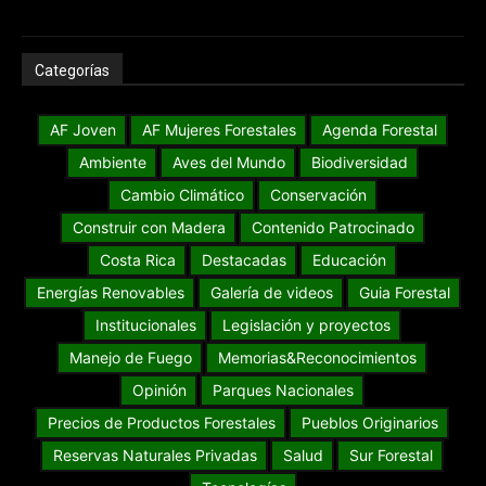
Categorías
AF Joven
AF Mujeres Forestales
Agenda Forestal
Ambiente
Aves del Mundo
Biodiversidad
Cambio Climático
Conservación
Construir con Madera
Contenido Patrocinado
Costa Rica
Destacadas
Educación
Energías Renovables
Galería de videos
Guia Forestal
Institucionales
Legislación y proyectos
Manejo de Fuego
Memorias&Reconocimientos
Opinión
Parques Nacionales
Precios de Productos Forestales
Pueblos Originarios
Reservas Naturales Privadas
Salud
Sur Forestal