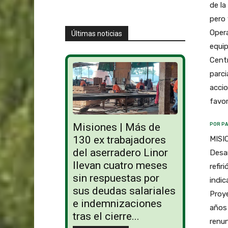
de la
pero 
Opera
Últimas noticias
equip
Centr
parci
accio
favor
Misiones | Más de
POR PA
130 ex trabajadores
MISIO
del aserradero Linor
Desar
llevan cuatro meses
refir
sin respuestas por
indic
sus deudas salariales
Proy
e indemnizaciones
años 
tras el cierre...
renun