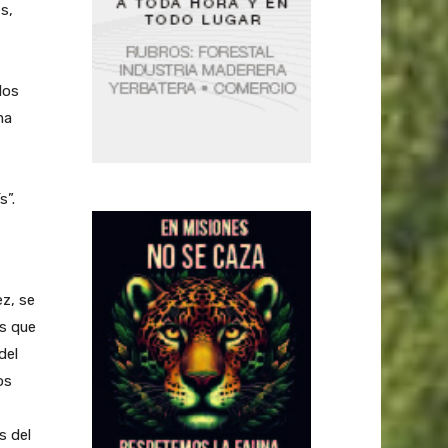
s,
los
ma
s”.
ez, se
es que
del
os
s del