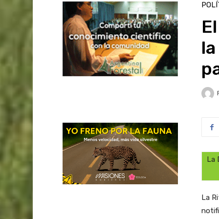
POLÍ
E
la
pa
La 
La Ri
notif