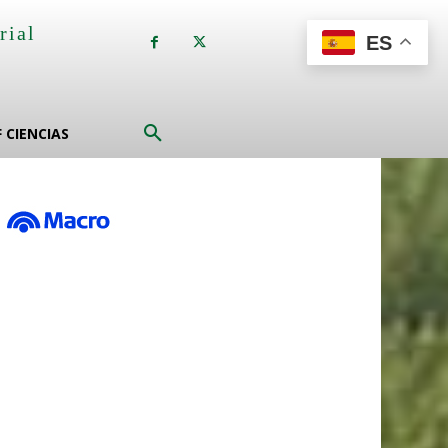
rial
ES
a
F CIENCIAS