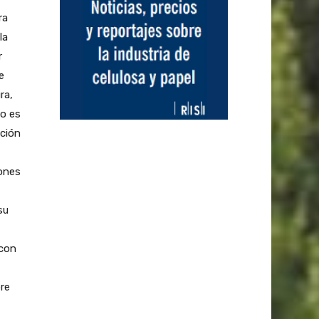
ra
la
r
e
ra,
mo es
ución
ones
su
 con
bre