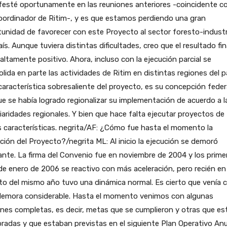
esté oportunamente en las reuniones anteriores -coincidente co
oordinador de Ritim-, y es que estamos perdiendo una gran
unidad de favorecer con este Proyecto al sector foresto-industr
aís. Aunque tuviera distintas dificultades, creo que el resultado fin
 altamente positivo. Ahora, incluso con la ejecución parcial se
lida en parte las actividades de Ritim en distintas regiones del pa
aracterística sobresaliente del proyecto, es su concepción feder
e se había logrado regionalizar su implementación de acuerdo a l
iaridades regionales. Y bien que hace falta ejecutar proyectos de
 características. negrita/AF: ¿Cómo fue hasta el momento la
ción del Proyecto?/negrita ML: Al inicio la ejecución se demoró
nte. La firma del Convenio fue en noviembre de 2004 y los prime
de enero de 2006 se reactivo con más aceleración, pero recién en
o del mismo año tuvo una dinámica normal. Es cierto que venía 
demora considerable. Hasta el momento venimos con algunas
nes completas, es decir, metas que se cumplieron y otras que es
adas y que estaban previstas en el siguiente Plan Operativo Anu