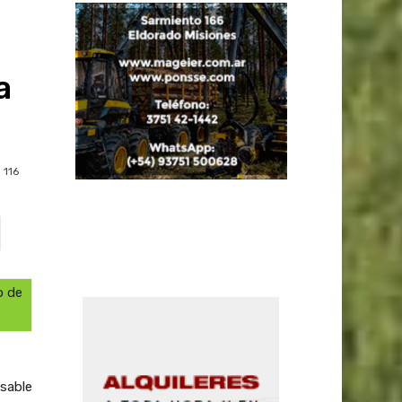
e
a
116
o de
nsable