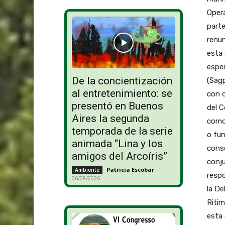
Opera
parte
renun
esta 
esper
De la concientización
(Sagp
al entretenimiento: se
con q
presentó en Buenos
del C
Aires la segunda
como 
temporada de la serie
o fu
animada “Lina y los
consc
amigos del Arcoíris”
conju
Patricia Escobar
-
Ambiente
respo
06/08/2026
la De
Ritim
esta 