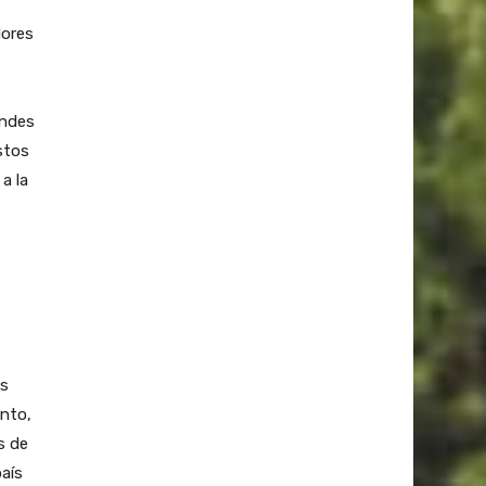
dores
andes
stos
a la
os
ento,
s de
país