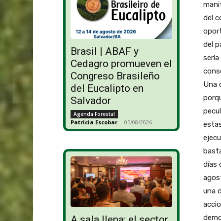
manif
del c
oport
del p
Brasil | ABAF y
sería
Cedagro promueven el
conso
Congreso Brasileño
Una c
del Eucalipto en
porqu
Salvador
pecul
Agenda Forestal
Patricia Escobar
-
05/08/2026
estas
ejecu
basta
días 
agost
una 
accio
demor
A sala llena: el sector