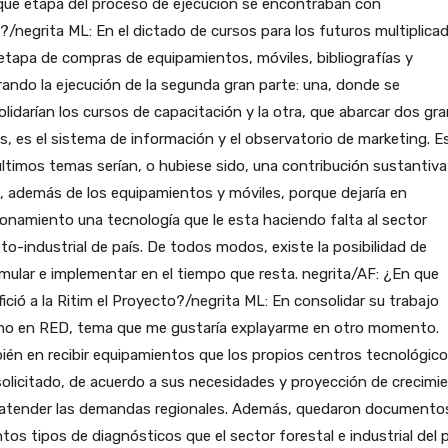
qué etapa del proceso de ejecución se encontraban con
?/negrita ML: En el dictado de cursos para los futuros multiplica
etapa de compras de equipamientos, móviles, bibliografías y
ando la ejecución de la segunda gran parte: una, donde se
lidarían los cursos de capacitación y la otra, que abarcar dos gr
, es el sistema de información y el observatorio de marketing. E
ltimos temas serían, o hubiese sido, una contribución sustantiva 
, además de los equipamientos y móviles, porque dejaría en
onamiento una tecnología que le esta haciendo falta al sector
to-industrial de país. De todos modos, existe la posibilidad de
mular e implementar en el tiempo que resta. negrita/AF: ¿En que
ició a la Ritim el Proyecto?/negrita ML: En consolidar su trabajo
rno en RED, tema que me gustaría explayarme en otro momento.
én en recibir equipamientos que los propios centros tecnológic
olicitado, de acuerdo a sus necesidades y proyección de crecimi
 atender las demandas regionales. Además, quedaron documento
ntos tipos de diagnósticos que el sector forestal e industrial del 