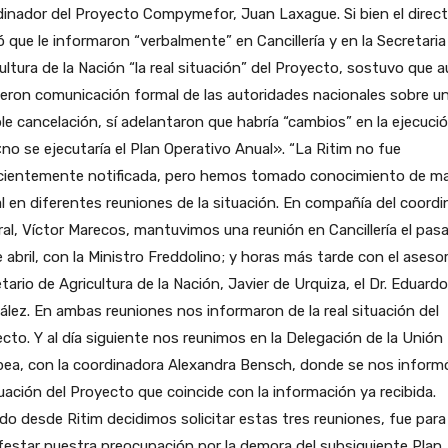
inador del Proyecto Compymefor, Juan Laxague. Si bien el direct
ó que le informaron “verbalmente” en Cancillería y en la Secretaria
ultura de la Nación “la real situación” del Proyecto, sostuvo que 
ieron comunicación formal de las autoridades nacionales sobre u
le cancelación, sí adelantaron que habría “cambios” en la ejecuci
no se ejecutaría el Plan Operativo Anual». “La Ritim no fue
cientemente notificada, pero hemos tomado conocimiento de m
l en diferentes reuniones de la situación. En compañía del coord
al, Víctor Marecos, mantuvimos una reunión en Cancillería el pas
 abril, con la Ministro Freddolino; y horas más tarde con el asesor
tario de Agricultura de la Nación, Javier de Urquiza, el Dr. Eduardo
lez. En ambas reuniones nos informaron de la real situación del
cto. Y al día siguiente nos reunimos en la Delegación de la Unión
pea, con la coordinadora Alexandra Bensch, donde se nos inform
tuación del Proyecto que coincide con la información ya recibida.
o desde Ritim decidimos solicitar estas tres reuniones, fue para
estar nuestra preocupación por la demora del subsiguiente Plan