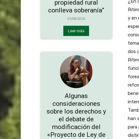
¿En 
propiedad rural
conlleva soberanía”
Ritim
y en 
05/08/2026
esper
Leer más
conso
temas
dos ú
Ritim
funci
fores
refor
benef
Algunas
inte
consideraciones
Tambi
sobre los derechos y
el debate de
han s
modificación del
para
«Proyecto de Ley de
disti