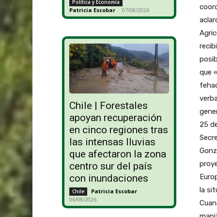
Política y Economía
coord
Patricia Escobar
-
07/08/2026
aclar
Agric
recib
posib
que «
feha
verba
Chile | Forestales
gener
apoyan recuperación
25 de
en cinco regiones tras
Secre
las intensas lluvias
Gonzá
que afectaron la zona
proye
centro sur del país
Euro
con inundaciones
la si
Patricia Escobar
-
Chile
06/08/2026
Cuand
manif