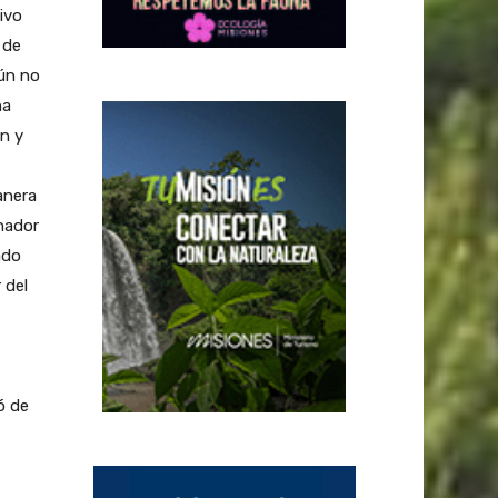
ivo
 de
aún no
na
ón y
anera
inador
ado
 del
ó de