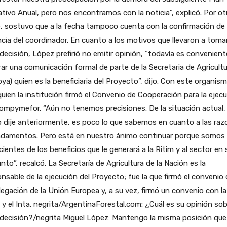
tivo Anual, pero nos encontramos con la noticia”, explicó. Por ot
, sostuvo que a la fecha tampoco cuenta con la confirmación de 
cia del coordinador. En cuanto a los motivos que llevaron a toma
decisión, López prefirió no emitir opinión, “todavía es convenient
ar una comunicación formal de parte de la Secretaria de Agricultu
ya) quien es la beneficiaria del Proyecto”, dijo. Con este organis
uien la institución firmó el Convenio de Cooperación para la ejec
ompymefor. “Aún no tenemos precisiones. De la situación actual,
dije anteriormente, es poco lo que sabemos en cuanto a las raz
ndamentos. Pero está en nuestro ánimo continuar porque somos
ientes de los beneficios que le generará a la Ritim y al sector en 
nto”, recalcó. La Secretaría de Agricultura de la Nación es la
nsable de la ejecución del Proyecto; fue la que firmó el convenio
legación de la Unión Europea y, a su vez, firmó un convenio con la
 y el Inta. negrita/ArgentinaForestal.com: ¿Cuál es su opinión so
decisión?/negrita Miguel López: Mantengo la misma posición que