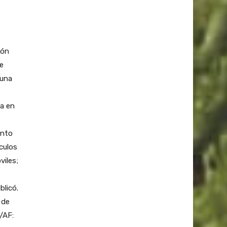
ión
se
 una
ta en
onto
culos
viles;
blicó.
 de
/AF: