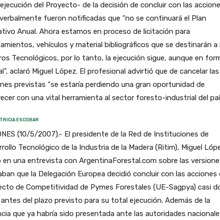
 ejecución del Proyecto- de la decisión de concluir con las accione
verbalmente fueron notificadas que “no se continuará el Plan
tivo Anual. Ahora estamos en proceso de licitación para
amientos, vehículos y material bibliográficos que se destinarán a 
os Tecnológicos, por lo tanto, la ejecución sigue, aunque en for
al”, aclaró Miguel López. El profesional advirtió que de cancelar las
nes previstas “se estaría perdiendo una gran oportunidad de
ecer con una vital herramienta al sector foresto-industrial del paí
TRICIA ESCOBAR
NES (10/5/2007).- El presidente de la Red de Instituciones de
rollo Tecnológico de la Industria de la Madera (Ritim), Miguel Lóp
ió en una entrevista con ArgentinaForestal.com sobre las version
aban que la Delegación Europea decidió concluir con las acciones 
ecto de Competitividad de Pymes Forestales (UE-Sagpya) casi d
antes del plazo previsto para su total ejecución. Además de la
cia que ya habría sido presentada ante las autoridades nacionale