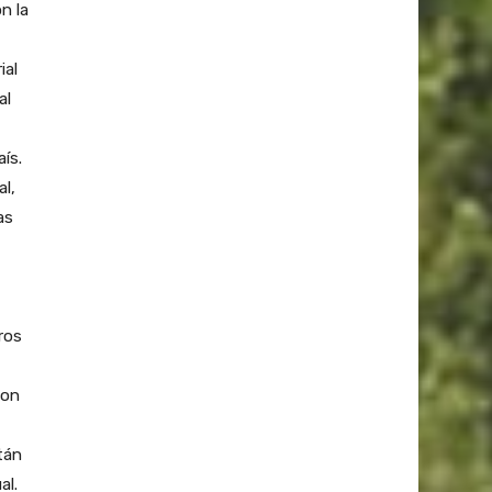
n la
ial
al
ís.
al,
as
ros
con
tán
al.