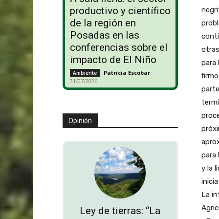
productivo y científico
negri
de la región en
probl
Posadas en las
conti
conferencias sobre el
otras
impacto de El Niño
para 
Patricia Escobar
-
Ambiente
firmo
31/07/2026
parte
termi
proce
Opinión
próx
aprox
para 
y la 
inici
La in
Agric
Ley de tierras: “La