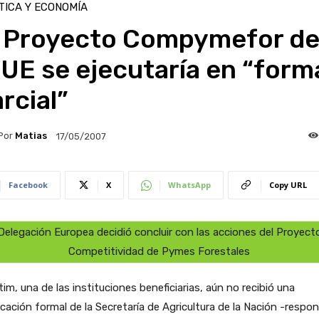
TICA Y ECONOMÍA
l Proyecto Compymefor d
 UE se ejecutaría en “form
rcial”
Por
Matias
17/05/2007
Facebook
X
WhatsApp
Copy URL
Delegación Europea decidió concluir con las acciones del Proyect
Competitividad de Pymes Forestales
tim, una de las instituciones beneficiarias, aún no recibió una
icación formal de la Secretaría de Agricultura de la Nación -respo