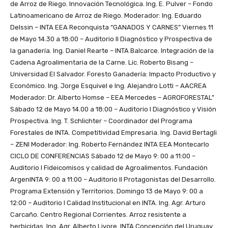
de Arroz de Riego. Innovación Tecnológica. Ing. E. Pulver – Fondo
Latinoamericano de Arroz de Riego. Moderador: Ing. Eduardo
Delssin – INTA EEA Reconquista “GANADOS Y CARNES” Viernes 11
de Mayo 14.30 a 18:00 – Auditorio II Diagnóstico y Prospectiva de
la ganadería. Ing. Daniel Rearte – INTA Balcarce. Integración de la
Cadena Agroalimentaria de la Carne. Lic. Roberto Bisang –
Universidad El Salvador. Foresto Ganadería: Impacto Productivo y
Económico. Ing. Jorge Esquivel e Ing. Alejandro Lotti – AACREA
Moderador: Dr. Alberto Homse – EEA Mercedes ­­– AGROFORESTAL”
Sábado 12 de Mayo 14.00 a 18:00 – Auditorio I Diagnóstico y Visión
Prospectiva. Ing. T. Schlichter – Coordinador del Programa
Forestales de INTA. Competitividad Empresaria. Ing. David Bertagli
– ZENI Moderador: Ing. Roberto Fernández INTA EEA Montecarlo
CICLO DE CONFERENCIAS Sábado 12 de Mayo 9: 00 a 11:00 –
Auditorio I Fideicomisos y calidad de Agroalimentos. Fundación
ArgenINTA 9: 00 a 11:00 – Auditorio II Protagonistas del Desarrollo.
Programa Extensión y Territorios. Domingo 13 de Mayo 9: 00 a
12:00 – Auditorio I Calidad Institucional en INTA. Ing. Agr. Arturo
Carcaño. Centro Regional Corrientes. Arroz resistente a
herbicidas. Ing. Agr. Alberto Livore. INTA Concepción del Uruguay.