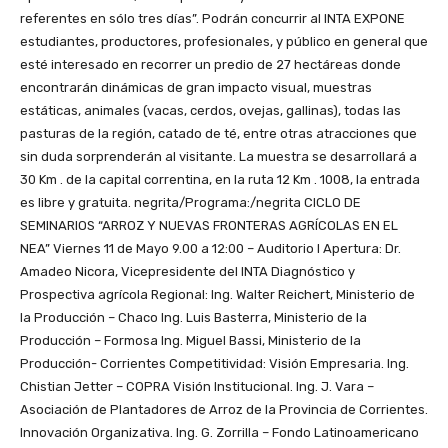
referentes en sólo tres días”. Podrán concurrir al INTA EXPONE
estudiantes, productores, profesionales, y público en general que
esté interesado en recorrer un predio de 27 hectáreas donde
encontrarán dinámicas de gran impacto visual, muestras
estáticas, animales (vacas, cerdos, ovejas, gallinas), todas las
pasturas de la región, catado de té, entre otras atracciones que
sin duda sorprenderán al visitante. La muestra se desarrollará a
30 Km . de la capital correntina, en la ruta 12 Km . 1008, la entrada
es libre y gratuita. negrita/Programa:/negrita CICLO DE
SEMINARIOS “ARROZ Y NUEVAS FRONTERAS AGRÍCOLAS EN EL
NEA” Viernes 11 de Mayo 9.00 a 12:00 – Auditorio I Apertura: Dr.
Amadeo Nicora, Vicepresidente del INTA Diagnóstico y
Prospectiva agrícola Regional: Ing. Walter Reichert, Ministerio de
la Producción – Chaco Ing. Luis Basterra, Ministerio de la
Producción – Formosa Ing. Miguel Bassi, Ministerio de la
Producción- Corrientes Competitividad: Visión Empresaria. Ing.
Chistian Jetter – COPRA Visión Institucional. Ing. J. Vara –
Asociación de Plantadores de Arroz de la Provincia de Corrientes.
Innovación Organizativa. Ing. G. Zorrilla – Fondo Latinoamericano