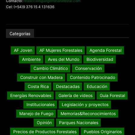
Contacto:
redaccion@argentinaforestal.com
Cel: (+54)9 376 15 4 131636
Categorías
AF Joven
AF Mujeres Forestales
Agenda Forestal
Ambiente
Aves del Mundo
Biodiversidad
Cambio Climático
Conservación
Construir con Madera
Contenido Patrocinado
Costa Rica
Destacadas
Educación
Energías Renovables
Galería de videos
Guia Forestal
Institucionales
Legislación y proyectos
Manejo de Fuego
Memorias&Reconocimientos
Opinión
Parques Nacionales
Precios de Productos Forestales
Pueblos Originarios