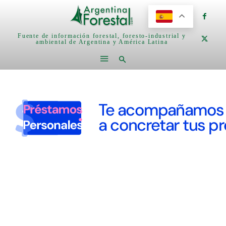
Fuente de información forestal, foresto-industrial y
ambiental de Argentina y América Latina