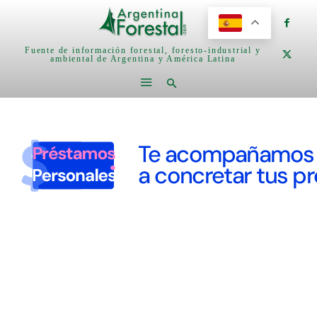
Fuente de información forestal, foresto-industrial y
ambiental de Argentina y América Latina