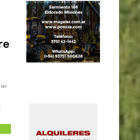
re
147