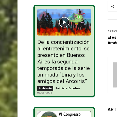
ARTÍC
El e
De la concientización
Amér
al entretenimiento: se
presentó en Buenos
Aires la segunda
temporada de la serie
animada “Lina y los
amigos del Arcoíris”
Patricia Escobar
-
Ambiente
06/08/2026
ART