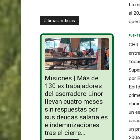
La mu
al 20
Últimas noticias
opera
FUENTE
CHILE
entre
todas
Super
Misiones | Más de
por E
130 ex trabajadores
Ebitd
del aserradero Linor
prime
llevan cuatro meses
dura
sin respuestas por
un es
sus deudas salariales
carac
e indemnizaciones
un pr
tras el cierre...
2006