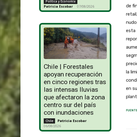
Política y Economía
de fi
Patricia Escobar
-
07/08/2026
retai
nudo,
esta 
repor
aume
segme
preci
Chile | Forestales
la li
apoyan recuperación
cond
en cinco regiones tras
en su
las intensas lluvias
que afectaron la zona
plant
centro sur del país
FUENTE
con inundaciones
Patricia Escobar
-
Chile
06/08/2026