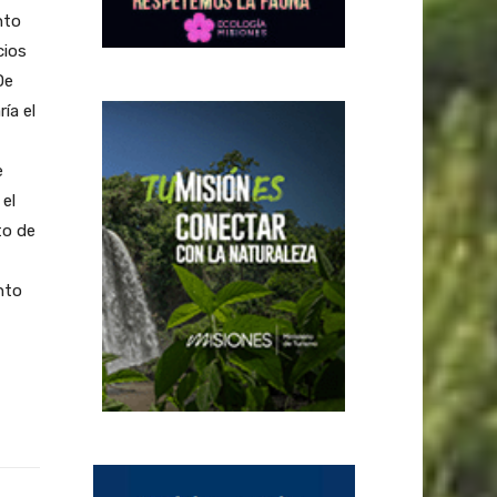
nto
cios
De
ía el
e
 el
to de
nto