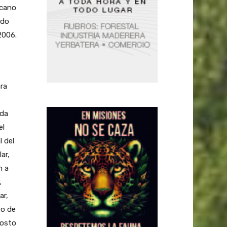
rcano
ado
2006.
ra
ada
el
l del
ar,
n a
,
ar,
to de
costo