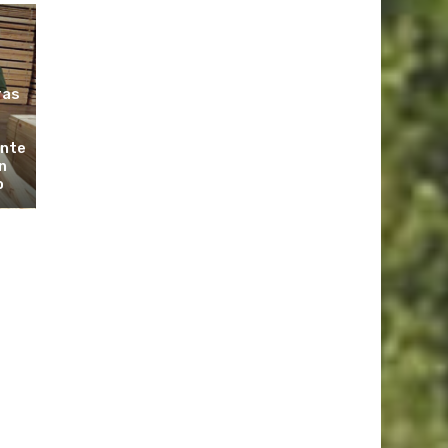
ras
ante
n
o