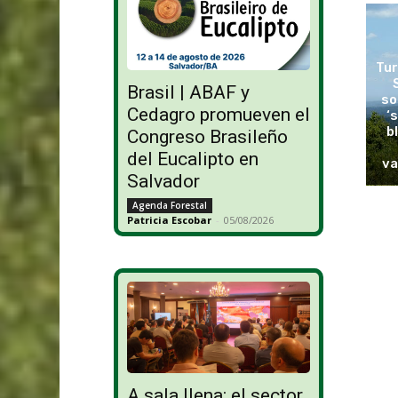
Tur
Brasil | ABAF y
so
Cedagro promueven el
‘
b
Congreso Brasileño
del Eucalipto en
va
Salvador
Agenda Forestal
Patricia Escobar
-
05/08/2026
A sala llena: el sector