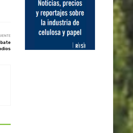
UIENTE
mbate
ndios