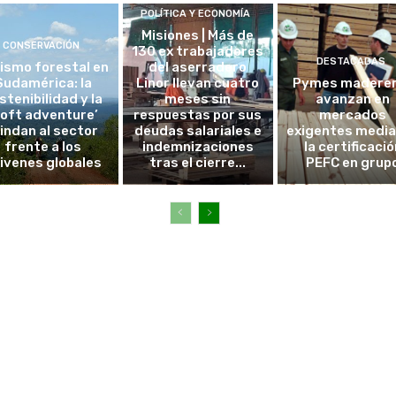
POLÍTICA Y ECONOMÍA
Misiones | Más de
CONSERVACIÓN
130 ex trabajadores
DESTACADAS
ismo forestal en
del aserradero
Sudamérica: la
Linor llevan cuatro
Pymes madere
stenibilidad y la
meses sin
avanzan en
soft adventure’
respuestas por sus
mercados
lindan al sector
deudas salariales e
exigentes medi
frente a los
indemnizaciones
la certificació
ivenes globales
tras el cierre...
PEFC en grup