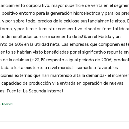
nanciamiento corporativo, mayor superficie de venta en el segme
l, positivo entorno para la generación hidroeléctrica y para los pre
 y por sobre todo, precios de la celulosa sustancialmente altos. 
forma, y por tercer trimestre consecutivo el sector forestal liderar
te de resultados con un incremento de 53% en el Ebitda y un
nto de 60% en la utilidad neta. Las empresas que componen est
nto se habrían visto beneficiadas por el significativo repunte en
o de la celulosa (+22,1% respecto a igual período de 2006) produc
mitada oferta existente a nivel mundial -sumado a favorables
iciones externas que han mantenido alta la demanda- el increme
 capacidad de producción y la entrada en operación de nuevas
as. Fuente: La Segunda Internet
: LIGNUM