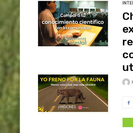
INTE
Ch
ex
re
co
ut