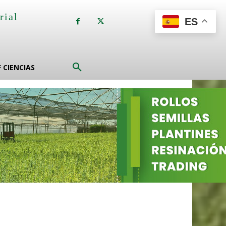
rial
ES
a
F CIENCIAS