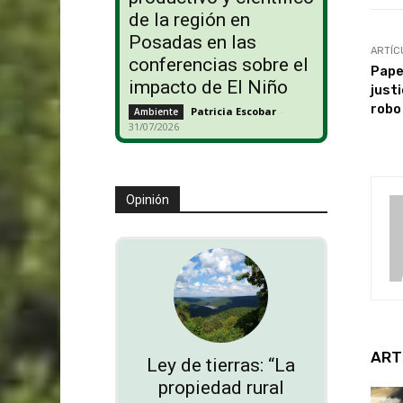
de la región en
Posadas en las
ARTÍC
conferencias sobre el
Pape
impacto de El Niño
just
robo
Patricia Escobar
-
Ambiente
31/07/2026
Opinión
ART
Ley de tierras: “La
propiedad rural