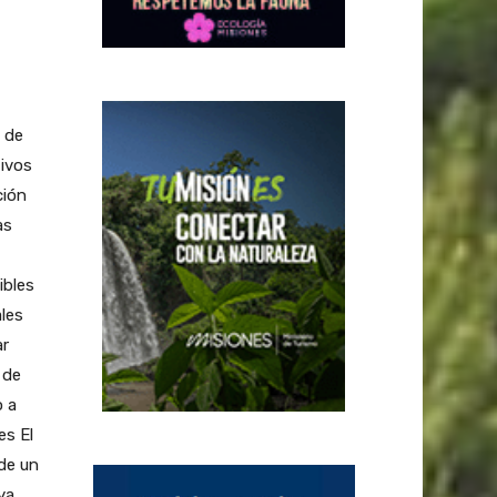
e de
ivos
ción
as
ibles
ales
ar
 de
o a
es El
 de un
ya