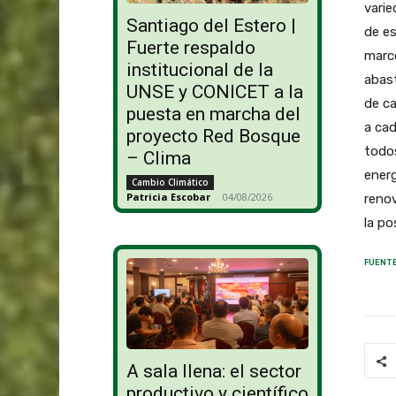
varie
Santiago del Estero |
de es
Fuerte respaldo
marco
institucional de la
abast
UNSE y CONICET a la
de ca
puesta en marcha del
a cad
proyecto Red Bosque
todos
– Clima
energ
Cambio Climático
Patricia Escobar
-
04/08/2026
renov
la po
FUENTE
A sala llena: el sector
productivo y científico