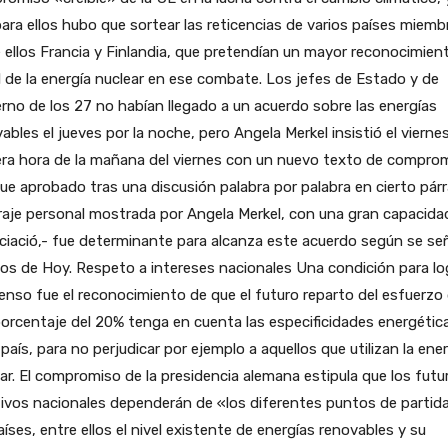
ara ellos hubo que sortear las reticencias de varios países miemb
 ellos Francia y Finlandia, que pretendían un mayor reconocimien
 de la energía nuclear en ese combate. Los jefes de Estado y de
rno de los 27 no habían llegado a un acuerdo sobre las energías
ables el jueves por la noche, pero Angela Merkel insistió el vierne
era hora de la mañana del viernes con un nuevo texto de compro
ue aprobado tras una discusión palabra por palabra en cierto párr
raje personal mostrada por Angela Merkel, con una gran capacida
iació,- fue determinante para alcanza este acuerdo según se se
s de Hoy. Respeto a intereses nacionales Una condición para lo
nso fue el reconocimiento de que el futuro reparto del esfuerzo
orcentaje del 20% tenga en cuenta las especificidades energétic
país, para no perjudicar por ejemplo a aquellos que utilizan la ener
ar. El compromiso de la presidencia alemana estipula que los futu
ivos nacionales dependerán de «los diferentes puntos de partid
aíses, entre ellos el nivel existente de energías renovables y su