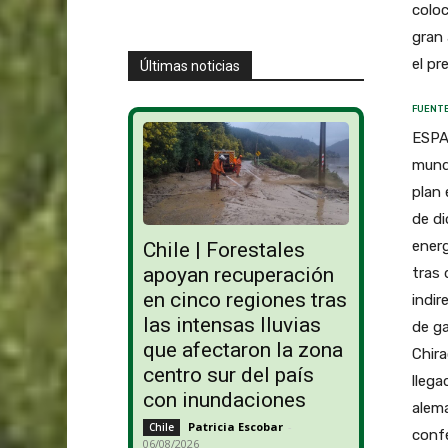
coloc
gran 
el pr
Últimas noticias
FUENTE
ESPAÑ
mundi
plan 
de di
energ
Chile | Forestales
apoyan recuperación
tras 
en cinco regiones tras
indir
las intensas lluvias
de ga
que afectaron la zona
Chira
centro sur del país
llega
con inundaciones
alema
Patricia Escobar
-
Chile
confe
06/08/2026