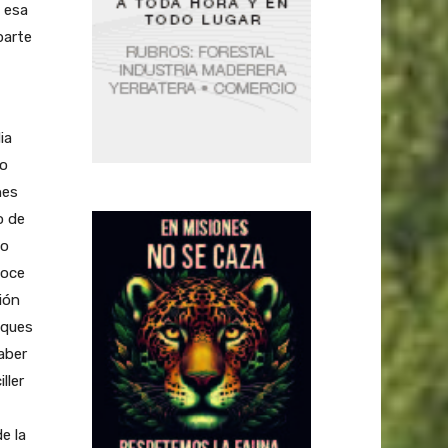
a esa
parte
ia
so
nes
o de
do
noce
ión
cques
aber
ller
e la