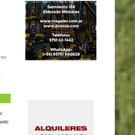
107
l
gado