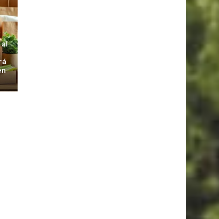
S
 al
rá
en