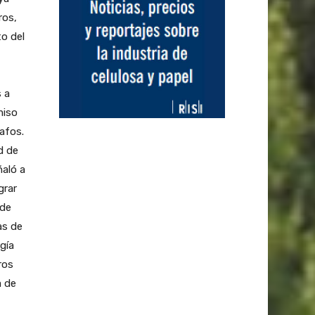
ros,
to del
s a
miso
afos.
d de
ñaló a
grar
 de
as de
gía
ros
a de