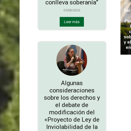
conlleva soberanía”
Del
05/08/2026
Pu
Leer más
sob
y e
en
Algunas
consideraciones
sobre los derechos y
el debate de
modificación del
«Proyecto de Ley de
Inviolabilidad de la