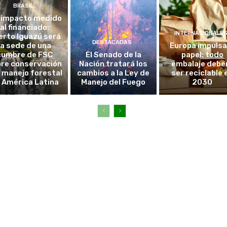
BRASIL
 impacto medido
al financiado:
INTERNACIONALE
erto Iguazú será
DESTACADAS
la sede de una
Europa impulsa
cumbre de FSC
El Senado de la
papel: todo
re conservación
Nación tratará los
embalaje debe
l manejo forestal
cambios a la Ley de
ser reciclable 
 América Latina
Manejo del Fuego
2030