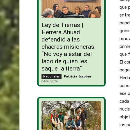
que p
entre
papel
Ley de Tierras |
gobie
Herrera Ahuad
renov
defendió a las
chacras misioneras:
prim
“No voy a estar del
que f
lado de quien les
El co
saque la tierra”
negoc
Patricia Escobar
-
Nacionales
Hecho
04/08/2026
conse
ese p
cada 
nucle
objet
los p