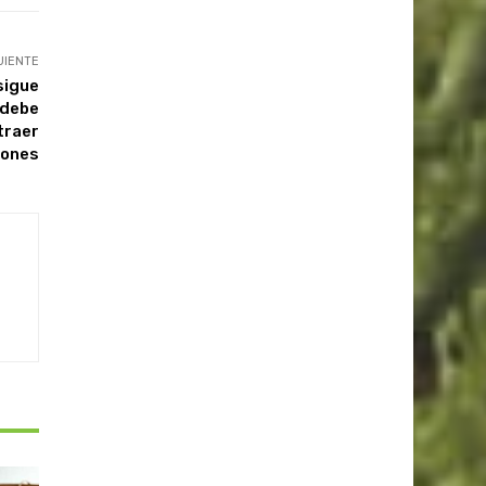
UIENTE
sigue
 debe
traer
iones