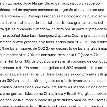
sión Europea, José Manuel Durao Barroso, saludó un acuerdo
tórico», «el de mayores consecuencias jamás alcanzado por una
re europea». «El Consejo Europeo se ha colocado de nuevo en la
ardia mundial liderando la batalla contra esa gran amenaza del
ta que es el cambio climático», celebró por su parte el president
rno español José Luis Rodríguez Zapatero. Cuatro grandes objet
an tiene cuatro grandes objetivos, todos para 2020: 1.- una reduc
0% de las emisiones de CO2 2.- un desarrollo de las energías limpi
que representen 20% del consumo total de la UE (contra 7%
almente) 3.- un 10% de biocarburantes en el consumo de combust
 transporte 4.- Un ahorro energético del 20% respecto de la actu
maciones para esa fecha. La Unión Europea se compromete a lleg
 un 30% en la reducción de gases de efecto invernadero en caso
romiso internacional que involucre tanto a Estados Unidos com
s emergentes, tales como China, India y Brasil. Energías renovabl
do final de la cumbre supone un gran triunfo para los impulsores
omiso «creíble» de la UE en la lucha contra el cambio climático, 