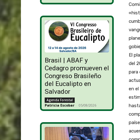
Comi
«his
cumb
vangu
plane
gobie
El pl
Brasil | ABAF y
del 2
Cedagro promueven el
para 
Congreso Brasileño
actu
del Eucalipto en
en el
Salvador
esti
Agenda Forestal
hasta
Patricia Escobar
-
05/08/2026
comp
paíse
acuer
compr