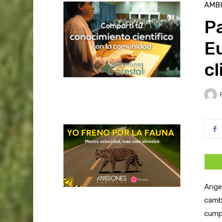
AMB
Pa
E
cl
Angel
cambi
cumpl