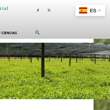
rial
ES
a
F CIENCIAS