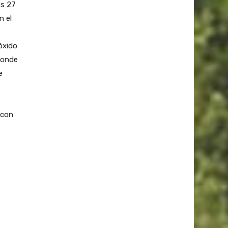
os 27
n el
óxido
ponde
e
 con