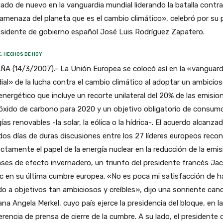
ado de nuevo en la vanguardia mundial liderando la batalla contr
amenaza del planeta que es el cambio climático», celebró por su 
esidente de gobierno español José Luis Rodríguez Zapatero.
: HECHOS DE HOY
A (14/3/2007).- La Unión Europea se colocó así en la «vanguard
al» de la lucha contra el cambio climático al adoptar un ambicio
energético que incluye un recorte unilateral del 20% de las emisio
óxido de carbono para 2020 y un objetivo obligatorio de consum
ías renovables -la solar, la eólica o la hídrica-. El acuerdo alcanza
dos días de duras discusiones entre los 27 líderes europeos reco
ectamente el papel de la energía nuclear en la reducción de la emis
ses de efecto invernadero, un triunfo del presidente francés Ja
c en su última cumbre europea. «No es poca mi satisfacción de h
do a objetivos tan ambiciosos y creíbles», dijo una sonriente canci
na Angela Merkel, cuyo país ejerce la presidencia del bloque, en la
rencia de prensa de cierre de la cumbre. A su lado, el presidente d