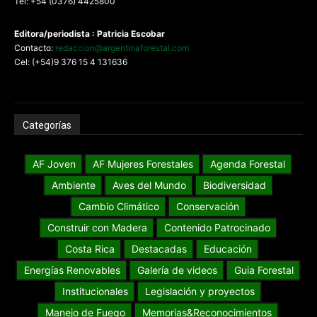
Tel: +54 (0376) 4425800
Editora/periodista : Patricia Escobar
Contacto:
redaccion@argentinaforestal.com
Cel: (+54)9 376 15 4 131636
Categorías
AF Joven
AF Mujeres Forestales
Agenda Forestal
Ambiente
Aves del Mundo
Biodiversidad
Cambio Climático
Conservación
Construir con Madera
Contenido Patrocinado
Costa Rica
Destacadas
Educación
Energías Renovables
Galería de videos
Guia Forestal
Institucionales
Legislación y proyectos
Manejo de Fuego
Memorias&Reconocimientos