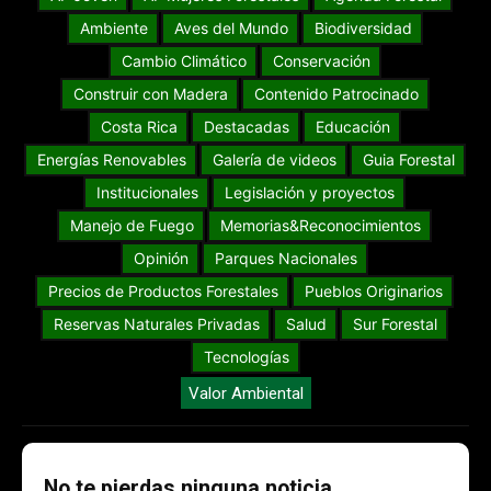
Ambiente
Aves del Mundo
Biodiversidad
Cambio Climático
Conservación
Construir con Madera
Contenido Patrocinado
Costa Rica
Destacadas
Educación
Energías Renovables
Galería de videos
Guia Forestal
Institucionales
Legislación y proyectos
Manejo de Fuego
Memorias&Reconocimientos
Opinión
Parques Nacionales
Precios de Productos Forestales
Pueblos Originarios
Reservas Naturales Privadas
Salud
Sur Forestal
Tecnologías
Valor Ambiental
No te pierdas ninguna noticia