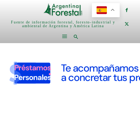
Fuente de información forestal, foresto-industrial y
ambiental de Argentina y América Latina