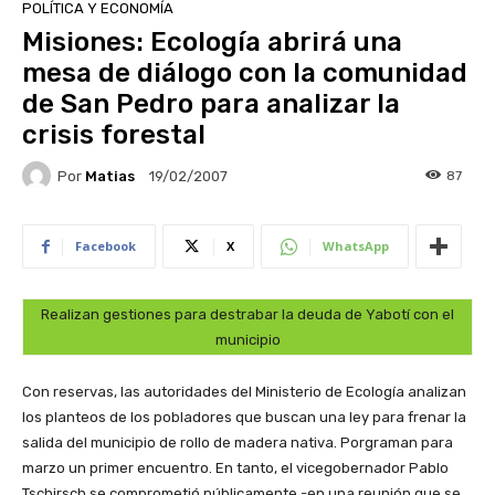
POLÍTICA Y ECONOMÍA
Misiones: Ecología abrirá una
mesa de diálogo con la comunidad
de San Pedro para analizar la
crisis forestal
Por
Matias
87
19/02/2007
Facebook
X
WhatsApp
Realizan gestiones para destrabar la deuda de Yabotí con el
municipio
Con reservas, las autoridades del Ministerio de Ecología analizan
los planteos de los pobladores que buscan una ley para frenar la
salida del municipio de rollo de madera nativa. Porgraman para
marzo un primer encuentro. En tanto, el vicegobernador Pablo
Tschirsch se comprometió públicamente -en una reunión que se