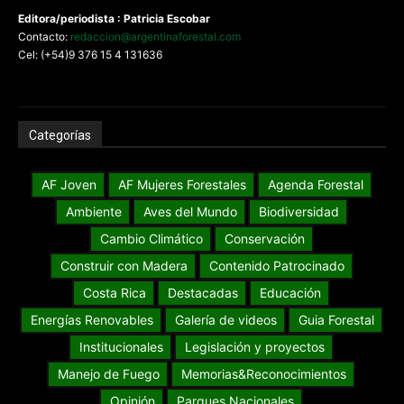
Editora/periodista : Patricia Escobar
Contacto:
redaccion@argentinaforestal.com
Cel: (+54)9 376 15 4 131636
Categorías
AF Joven
AF Mujeres Forestales
Agenda Forestal
Ambiente
Aves del Mundo
Biodiversidad
Cambio Climático
Conservación
Construir con Madera
Contenido Patrocinado
Costa Rica
Destacadas
Educación
Energías Renovables
Galería de videos
Guia Forestal
Institucionales
Legislación y proyectos
Manejo de Fuego
Memorias&Reconocimientos
Opinión
Parques Nacionales