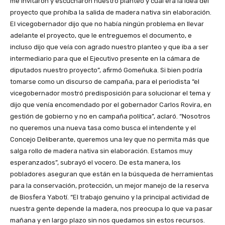
me invitaron y escucharon nuestro planteo y cual era la idea del
proyecto que prohíba la salida de madera nativa sin elaboración.
El vicegobernador dijo que no había ningún problema en llevar
adelante el proyecto, que le entreguemos el documento, e
incluso dijo que veía con agrado nuestro planteo y que iba a ser
intermediario para que el Ejecutivo presente en la cámara de
diputados nuestro proyecto”, afirmó Gomeñuka. Si bien podría
tomarse como un discurso de campaña, para el periodista “el
vicegobernador mostró predisposición para solucionar el tema y
dijo que venía encomendado por el gobernador Carlos Rovira, en
gestión de gobierno y no en campaña política”, aclaró. “Nosotros
no queremos una nueva tasa como busca el intendente y el
Concejo Deliberante, queremos una ley que no permita más que
salga rollo de madera nativa sin elaboración. Estamos muy
esperanzados”, subrayó el vocero. De esta manera, los
pobladores aseguran que están en la búsqueda de herramientas
para la conservación, protección, un mejor manejo de la reserva
de Biosfera Yabotí. “El trabajo genuino y la principal actividad de
nuestra gente depende la madera, nos preocupa lo que va pasar
mañana y en largo plazo sin nos quedamos sin estos recursos.