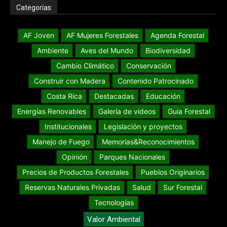
Categorías
AF Joven
AF Mujeres Forestales
Agenda Forestal
Ambiente
Aves del Mundo
Biodiversidad
Cambio Climático
Conservación
Construir con Madera
Contenido Patrocinado
Costa Rica
Destacadas
Educación
Energías Renovables
Galería de videos
Guia Forestal
Institucionales
Legislación y proyectos
Manejo de Fuego
Memorias&Reconocimientos
Opinión
Parques Nacionales
Precios de Productos Forestales
Pueblos Originarios
Reservas Naturales Privadas
Salud
Sur Forestal
Tecnologías
Valor Ambiental