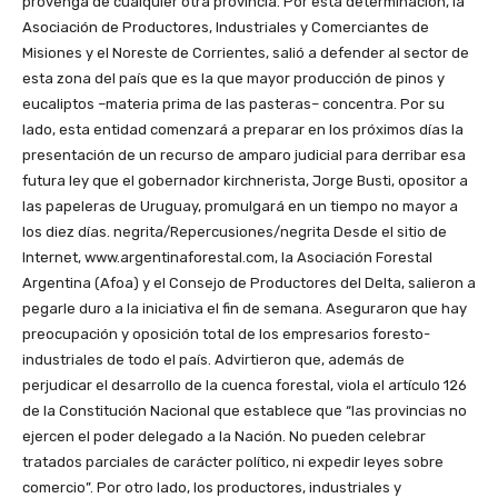
provenga de cualquier otra provincia. Por esta determinación, la
Asociación de Productores, Industriales y Comerciantes de
Misiones y el Noreste de Corrientes, salió a defender al sector de
esta zona del país que es la que mayor producción de pinos y
eucaliptos –materia prima de las pasteras– concentra. Por su
lado, esta entidad comenzará a preparar en los próximos días la
presentación de un recurso de amparo judicial para derribar esa
futura ley que el gobernador kirchnerista, Jorge Busti, opositor a
las papeleras de Uruguay, promulgará en un tiempo no mayor a
los diez días. negrita/Repercusiones/negrita Desde el sitio de
Internet, www.argentinaforestal.com, la Asociación Forestal
Argentina (Afoa) y el Consejo de Productores del Delta, salieron a
pegarle duro a la iniciativa el fin de semana. Aseguraron que hay
preocupación y oposición total de los empresarios foresto-
industriales de todo el país. Advirtieron que, además de
perjudicar el desarrollo de la cuenca forestal, viola el artículo 126
de la Constitución Nacional que establece que “las provincias no
ejercen el poder delegado a la Nación. No pueden celebrar
tratados parciales de carácter político, ni expedir leyes sobre
comercio”. Por otro lado, los productores, industriales y