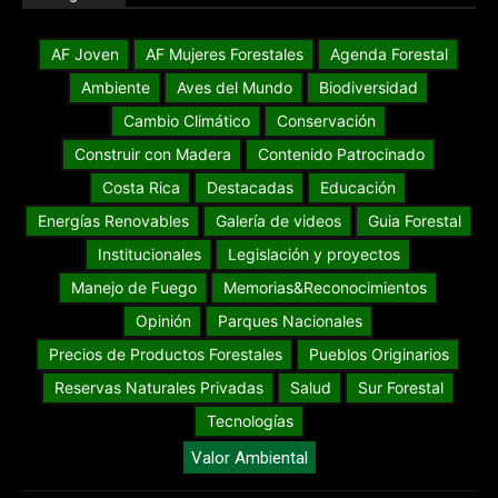
AF Joven
AF Mujeres Forestales
Agenda Forestal
Ambiente
Aves del Mundo
Biodiversidad
Cambio Climático
Conservación
Construir con Madera
Contenido Patrocinado
Costa Rica
Destacadas
Educación
Energías Renovables
Galería de videos
Guia Forestal
Institucionales
Legislación y proyectos
Manejo de Fuego
Memorias&Reconocimientos
Opinión
Parques Nacionales
Precios de Productos Forestales
Pueblos Originarios
Reservas Naturales Privadas
Salud
Sur Forestal
Tecnologías
Valor Ambiental