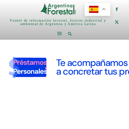
Fuente de información forestal, foresto-industrial y
ambiental de Argentina y América Latina