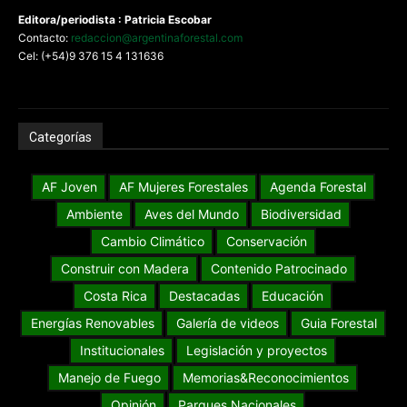
Editora/periodista : Patricia Escobar
Contacto:
redaccion@argentinaforestal.com
Cel: (+54)9 376 15 4 131636
Categorías
AF Joven
AF Mujeres Forestales
Agenda Forestal
Ambiente
Aves del Mundo
Biodiversidad
Cambio Climático
Conservación
Construir con Madera
Contenido Patrocinado
Costa Rica
Destacadas
Educación
Energías Renovables
Galería de videos
Guia Forestal
Institucionales
Legislación y proyectos
Manejo de Fuego
Memorias&Reconocimientos
Opinión
Parques Nacionales