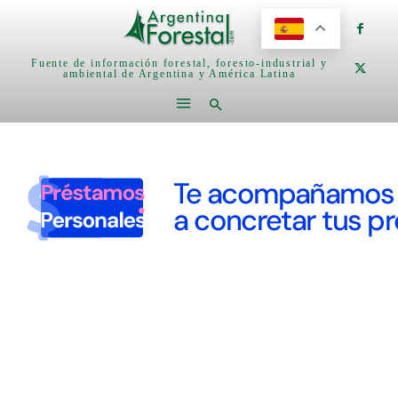
Fuente de información forestal, foresto-industrial y
ambiental de Argentina y América Latina