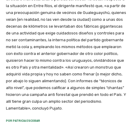
la situación en Entre Ríos, el dirigente manifestó que, «a partir de
una preocupación genuina de vecinos de Gualeguaychú, quienes
veían (en realidad, no las ven desde la ciudad) como a unas dos
decenas de kilómetros se levantaban dos fábricas gigantescas
de una actividad que exige cuidadosos diseños y controles para
no ser contaminantes, la interna política del partido gobernante
metió la cola y, empleando los mismos métodos que emplearon
con éxito contra el anterior gobernador de otro color político,
quisieron hacer lo mismo contra los uruguayos, olvidándose que
es otro País y otra mentalidad». «Así crearon un monstruo que
adquirió vida propia y hoy no saben como frenar (o mejor dicho,
por abajo lo siguen alimentando). Con informes de “técnicos de
alto nivel”, que podemos calificar a algunos de simples “chantas”
hicieron una campaña anti forestal que prendió en todo el País. Y
allí tiene gran culpa un amplio sector del periodismo.
Lamentable», concluyó Pujato.
POR PATRICIA ESCOBAR