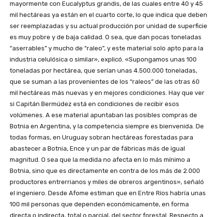
mayormente con Eucalyptus grandis, de las cuales entre 40 y 45
mil hectáreas ya están en el cuarto corte, lo que indica que deben
ser reemplazadas y su actual producción por unidad de superficie
es muy pobre y de baja calidad. O sea, que dan pocas toneladas
“aserrables” y mucho de “raleo”, y este material solo apto para la
industria celulósica o similar», explicó. «Supongamos unas 100
toneladas por hectárea, que serían unas 4.500.000 toneladas,
que se suman a las provenientes de los “raleos” de las otras 60
mil hectáreas más nuevas y en mejores condiciones. Hay que ver
si Capitán Bermúdez está en condiciones de recibir esos
volúmenes. A ese material apuntaban las posibles compras de
Botnia en Argentina, y la competencia siempre es bienvenida. De
todas formas, en Uruguay sobran hectáreas forestadas para
abastecer a Botnia, Ence y un par de fábricas más de igual
magnitud. O sea que la medida no afecta en lo más mínimo a
Botnia, sino que es directamente en contra de los más de 2.000
productores entrerrianos y miles de obreros argentinos», señaló
el ingeniero. Desde Afome estiman que en Entre Ríos habría unas
100 mil personas que dependen económicamente, en forma
directa o indirecta, total o parcial, del sector forestal. Respecto a