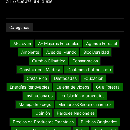
Cel: (+54)9 376 15 4 131636
Categorías
AF Joven
AF Mujeres Forestales
Agenda Forestal
Ambiente
Aves del Mundo
Biodiversidad
Cambio Climático
Conservación
Construir con Madera
Contenido Patrocinado
Costa Rica
Destacadas
Educación
Energías Renovables
Galería de videos
Guia Forestal
Institucionales
Legislación y proyectos
Manejo de Fuego
Memorias&Reconocimientos
Opinión
Parques Nacionales
Precios de Productos Forestales
Pueblos Originarios