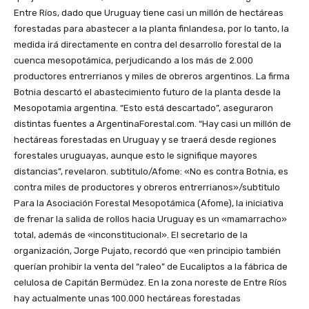
Entre Ríos, dado que Uruguay tiene casi un millón de hectáreas
forestadas para abastecer a la planta finlandesa, por lo tanto, la
medida irá directamente en contra del desarrollo forestal de la
cuenca mesopotámica, perjudicando a los más de 2.000
productores entrerrianos y miles de obreros argentinos. La firma
Botnia descartó el abastecimiento futuro de la planta desde la
Mesopotamia argentina. “Esto está descartado”, aseguraron
distintas fuentes a ArgentinaForestal.com. “Hay casi un millón de
hectáreas forestadas en Uruguay y se traerá desde regiones
forestales uruguayas, aunque esto le signifique mayores
distancias”, revelaron. subtitulo/Afome: «No es contra Botnia, es
contra miles de productores y obreros entrerrianos»/subtitulo
Para la Asociación Forestal Mesopotámica (Afome), la iniciativa
de frenar la salida de rollos hacia Uruguay es un «mamarracho»
total, además de «inconstitucional». El secretario de la
organización, Jorge Pujato, recordó que «en principio también
querían prohibir la venta del “raleo” de Eucaliptos a la fábrica de
celulosa de Capitán Bermúdez. En la zona noreste de Entre Ríos
hay actualmente unas 100.000 hectáreas forestadas