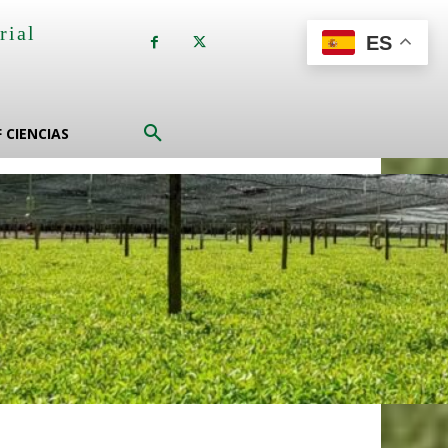
rial
ES
a
F CIENCIAS