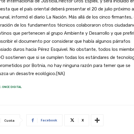
rte Internacional de Justicia,Héctor Gros Espiell, y será incluido en
esta que el país oriental deberá presentar el 20 de julio próximo 
ibunal, informó el diario La Nación. Más allá de los cinco firmantes, 
oración de los fundamentos técnicos colaboraron otros ciudadan
tinos que pertenecen al grupo Ambiente y Desarrollo y que prefir
scribir el documento por considerar que había algunos párrafos
siado duros hacia Pérez Esquivel. No obstante, todos los miemb
D sostienen que si se cumplen todas los estándares de tecnolog
rometidos por Botnia, no hay ninguna razón para temer que se
zca un desastre ecológico.(NA)
: ONCE DIGITAL
Facebook
X
Cuota