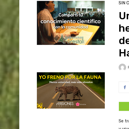
SIN 
U
he
de
H
Se t
y uru