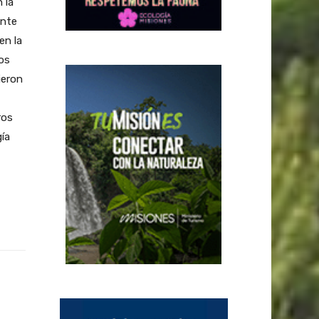
 la
ante
en la
os
ieron
ros
ía