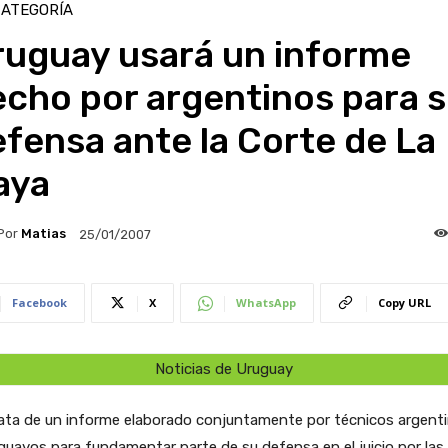
CATEGORÍA
ruguay usará un informe
cho por argentinos para 
fensa ante la Corte de La
aya
Por
Matias
25/01/2007
Facebook
X
WhatsApp
Copy URL
Noticias de Uruguay
rata de un informe elaborado conjuntamente por técnicos argent
guayos para fundamentar parte de su defensa en el juicio por las