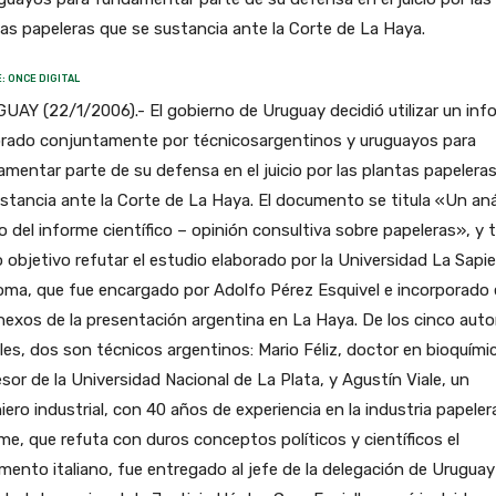
as papeleras que se sustancia ante la Corte de La Haya.
: ONCE DIGITAL
AY (22/1/2006).- El gobierno de Uruguay decidió utilizar un inf
orado conjuntamente por técnicosargentinos y uruguayos para
mentar parte de su defensa en el juicio por las plantas papelera
stancia ante la Corte de La Haya. El documento se titula «Un aná
co del informe científico – opinión consultiva sobre papeleras», y 
objetivo refutar el estudio elaborado por la Universidad La Sapi
oma, que fue encargado por Adolfo Pérez Esquivel e incorporado
nexos de la presentación argentina en La Haya. De los cinco auto
ales, dos son técnicos argentinos: Mario Féliz, doctor en bioquími
sor de la Universidad Nacional de La Plata, y Agustín Viale, un
iero industrial, con 40 años de experiencia en la industria papelera
me, que refuta con duros conceptos políticos y científicos el
ento italiano, fue entregado al jefe de la delegación de Uruguay