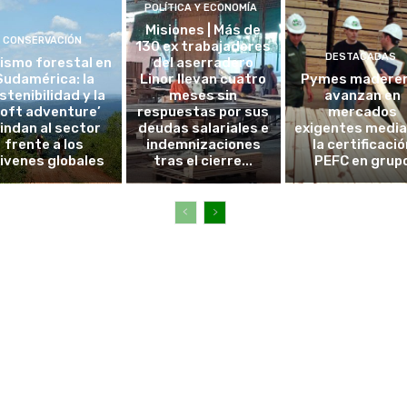
POLÍTICA Y ECONOMÍA
Misiones | Más de
CONSERVACIÓN
130 ex trabajadores
DESTACADAS
ismo forestal en
del aserradero
Sudamérica: la
Linor llevan cuatro
Pymes madere
stenibilidad y la
meses sin
avanzan en
soft adventure’
respuestas por sus
mercados
lindan al sector
deudas salariales e
exigentes medi
frente a los
indemnizaciones
la certificació
ivenes globales
tras el cierre...
PEFC en grup