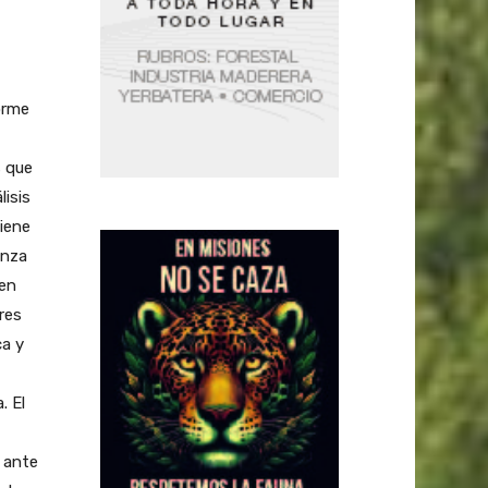
orme
s que
lisis
tiene
enza
 en
res
ca y
. El
 ante