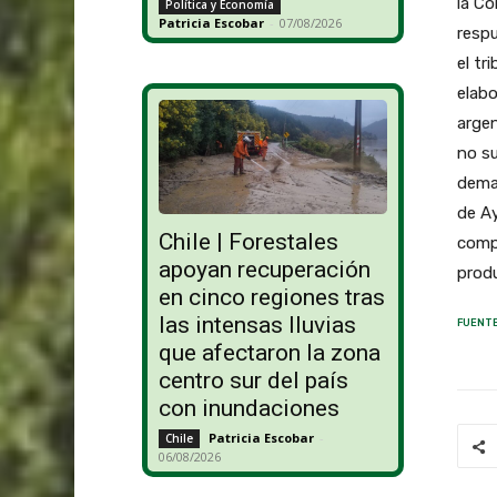
la Co
Política y Economía
Patricia Escobar
-
07/08/2026
respu
el tr
elab
argen
no su
dema
de Ay
Chile | Forestales
comp
apoyan recuperación
produ
en cinco regiones tras
las intensas lluvias
FUENTE
que afectaron la zona
centro sur del país
con inundaciones
Patricia Escobar
-
Chile
06/08/2026