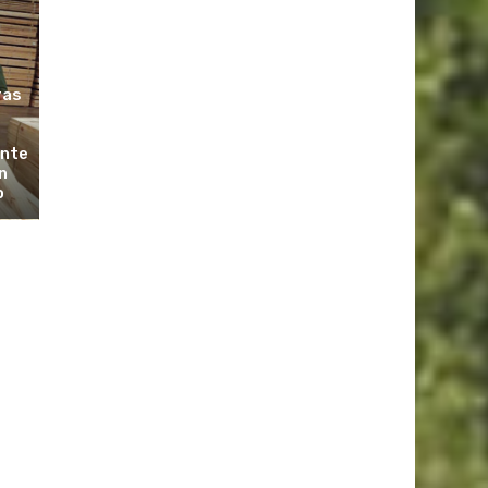
ras
ante
n
o