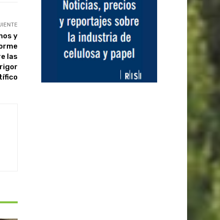
UIENTE
nos y
forme
e las
rigor
tífico