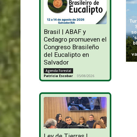
Tur
Brasil | ABAF y
so
‘
Cedagro promueven el
b
Congreso Brasileño
del Eucalipto en
va
Salvador
Agenda Forestal
Patricia Escobar
-
05/08/2026
Ley de Tierras |