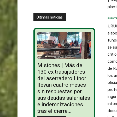
plant
Últimas noticias
FUENTE
URUGU
elab
funda
se su
críti
como 
Misiones | Más de
de R
130 ex trabajadores
los a
del aserradero Linor
ofici
llevan cuatro meses
profe
sin respuestas por
ingen
sus deudas salariales
infor
e indemnizaciones
tras el cierre...
docum