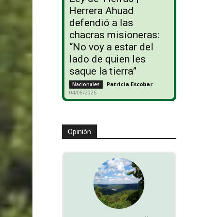
Herrera Ahuad
defendió a las
chacras misioneras:
“No voy a estar del
lado de quien les
saque la tierra”
Patricia Escobar
-
Nacionales
04/08/2026
Opinión