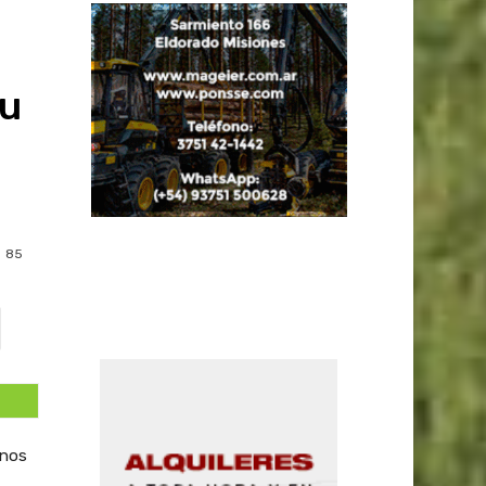
su
85
inos