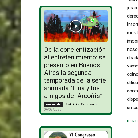
jerar
derec
infor
mostr
impor
De la concientización
nosot
al entretenimiento: se
charl
presentó en Buenos
vamos
Aires la segunda
coinc
temporada de la serie
dific
animada “Lina y los
conte
amigos del Arcoíris”
dispe
Patricia Escobar
-
Ambiente
urnas
06/08/2026
FUENTE