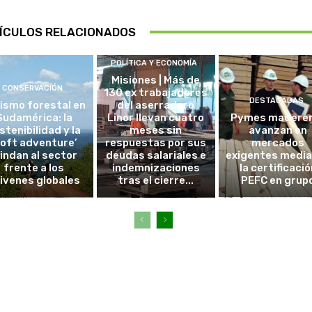
ÍCULOS RELACIONADOS
POLÍTICA Y ECONOMÍA
Misiones | Más de
CONSERVACIÓN
130 ex trabajadores
DESTACADAS
ismo forestal en
del aserradero
Sudamérica: la
Linor llevan cuatro
Pymes madere
stenibilidad y la
meses sin
avanzan en
soft adventure’
respuestas por sus
mercados
lindan al sector
deudas salariales e
exigentes medi
frente a los
indemnizaciones
la certificació
ivenes globales
tras el cierre...
PEFC en grup