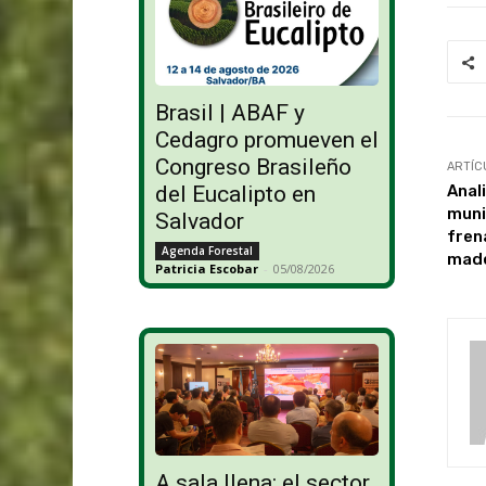
Brasil | ABAF y
Cedagro promueven el
Congreso Brasileño
ARTÍC
Anal
del Eucalipto en
muni
Salvador
frena
Agenda Forestal
mad
Patricia Escobar
-
05/08/2026
A sala llena: el sector