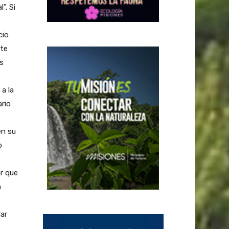
”. Si
cio
nte
os
a la
ario
en su
o
r que
n
lar