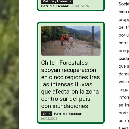
Política y Economía
Socia
Patricia Escobar
-
07/08/2026
bien 
propu
del t
por u
corre
porqu
ciuda
Chile | Forestales
que s
apoyan recuperación
demas
en cinco regiones tras
vida 
las intensas lluvias
largo
que afectaron la zona
infor
centro sur del país
se tr
con inundaciones
horiz
Patricia Escobar
-
Chile
06/08/2026
confu
fuert