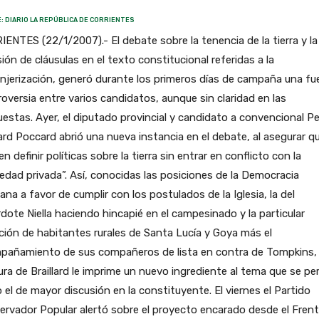
: DIARIO LA REPÚBLICA DE CORRIENTES
ENTES (22/1/2007).- El debate sobre la tenencia de la tierra y la
sión de cláusulas en el texto constitucional referidas a la
njerización, generó durante los primeros días de campaña una fu
oversia entre varios candidatos, aunque sin claridad en las
estas. Ayer, el diputado provincial y candidato a convencional P
lard Poccard abrió una nueva instancia en el debate, al asegurar q
n definir políticas sobre la tierra sin entrar en conflicto con la
edad privada”. Así, conocidas las posiciones de la Democracia
iana a favor de cumplir con los postulados de la Iglesia, la del
dote Niella haciendo hincapié en el campesinado y la particular
ción de habitantes rurales de Santa Lucía y Goya más el
pañamiento de sus compañeros de lista en contra de Tompkins, 
ra de Braillard le imprime un nuevo ingrediente al tema que se perf
el de mayor discusión en la constituyente. El viernes el Partido
rvador Popular alertó sobre el proyecto encarado desde el Fren