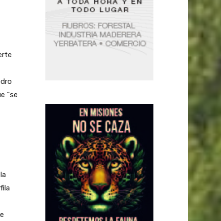
erte
edro
ue “se
la
ila
te