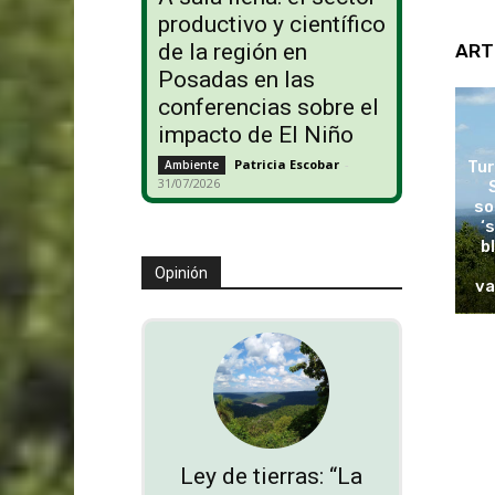
productivo y científico
de la región en
ART
Posadas en las
conferencias sobre el
impacto de El Niño
Patricia Escobar
-
Tur
Ambiente
31/07/2026
so
‘
b
Opinión
va
Ley de tierras: “La