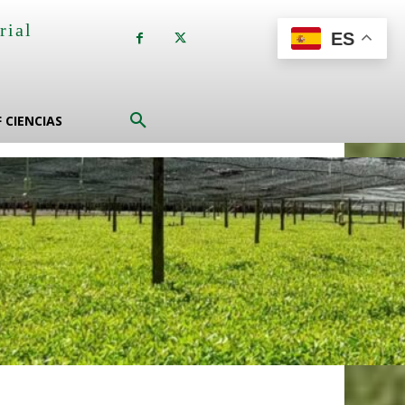
rial
ES
a
F CIENCIAS