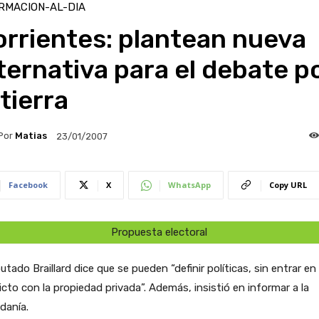
RMACION-AL-DIA
rrientes: plantean nueva
ternativa para el debate p
 tierra
Por
Matias
23/01/2007
Facebook
X
WhatsApp
Copy URL
Propuesta electoral
putado Braillard dice que se pueden “definir políticas, sin entrar en
icto con la propiedad privada”. Además, insistió en informar a la
danía.