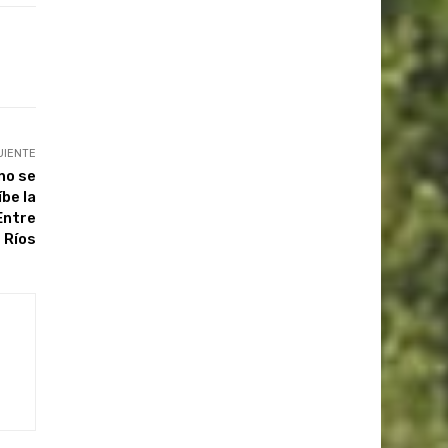
UIENTE
no se
be la
Entre
Ríos