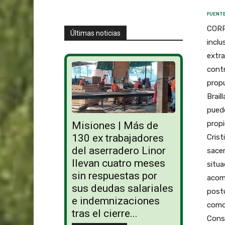
FUENTE
CORRI
Últimas noticias
inclu
extra
contr
propu
Brail
puede
propi
Misiones | Más de
130 ex trabajadores
Crist
del aserradero Linor
sacer
llevan cuatro meses
situa
sin respuestas por
acom
sus deudas salariales
postu
e indemnizaciones
como 
tras el cierre...
Conse