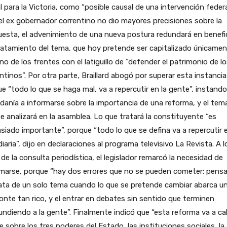
l para la Victoria, como “posible causal de una intervención federal
el ex gobernador correntino no dio mayores precisiones sobre la
esta, el advenimiento de una nueva postura redundará en benefi
ratamiento del tema, que hoy pretende ser capitalizado únicame
no de los frentes con el latiguillo de “defender el patrimonio de l
ntinos”. Por otra parte, Braillard abogó por superar esta instancia
e “todo lo que se haga mal, va a repercutir en la gente”, instando 
danía a informarse sobre la importancia de una reforma, y el tem
e analizará en la asamblea. Lo que tratará la constituyente “es
iado importante”, porque “todo lo que se defina va a repercutir 
diaria”, dijo en declaraciones al programa televisivo La Revista. A l
 de la consulta periodística, el legislador remarcó la necesidad de
marse, porque “hay dos errores que no se pueden cometer: pensa
ata de un solo tema cuando lo que se pretende cambiar abarca u
onte tan rico, y el entrar en debates sin sentido que terminen
ndiendo a la gente”. Finalmente indicó que “esta reforma va a ca
e sobre los tres poderes del Estado, las instituciones sociales, la