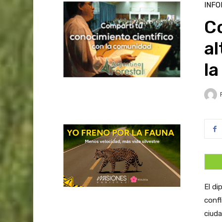
INFO
Co
al
la
El di
confl
ciuda