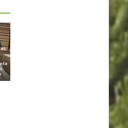
ras
ante
n
o