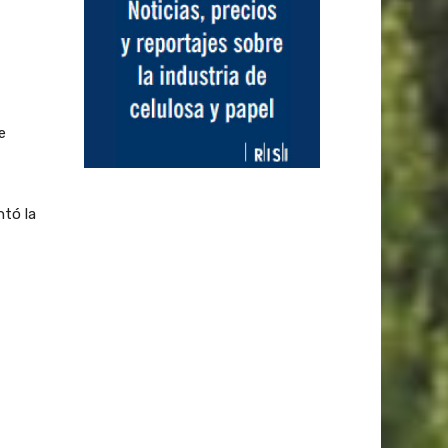
e
ntó la