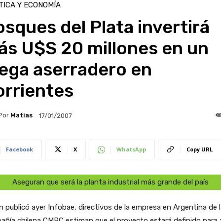
TICA Y ECONOMÍA
sques del Plata invertirá
ás U$S 20 millones en un
ega aserradero en
orrientes
Por
Matias
17/01/2007
Facebook
X
WhatsApp
Copy URL
Aseguran que será la planta industrial más grande del país
 publicó ayer Infobae, directivos de la empresa en Argentina de l
ñía chilena CMPC estiman que el proyecto estará definido para ab