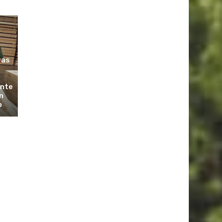
ras
ante
n
o