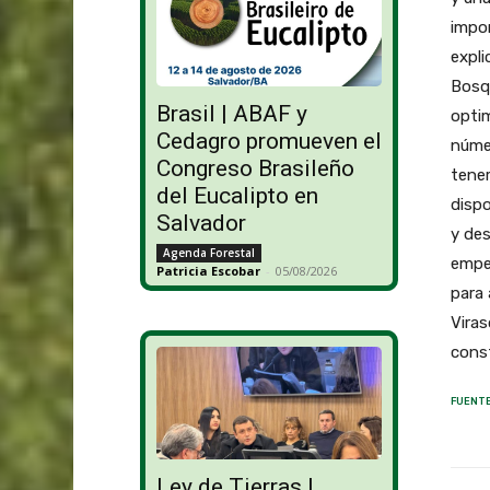
impor
expli
Bosqu
Brasil | ABAF y
optim
Cedagro promueven el
númer
Congreso Brasileño
tene
del Eucalipto en
disp
Salvador
y des
Agenda Forestal
empez
Patricia Escobar
-
05/08/2026
para 
Viras
const
FUENTE
Ley de Tierras |