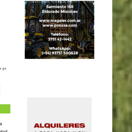
81
a
ril.