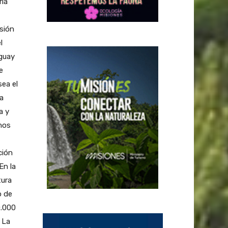
ría
isión
l
uguay
e
ea el
a
a y
emos
ción
En la
tura
o de
0.000
 La