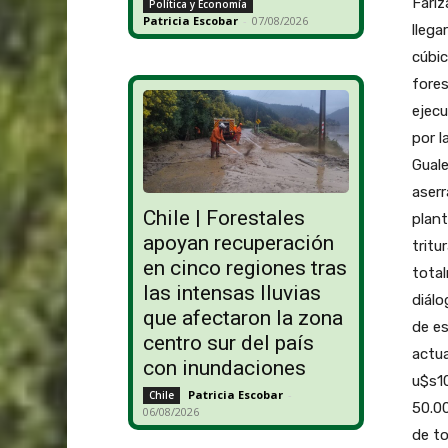
Fariz
Política y Economía
Patricia Escobar
-
07/08/2026
llega
cúbic
fores
ejecu
por l
Gual
aser
Chile | Forestales
plant
apoyan recuperación
tritu
en cinco regiones tras
total
las intensas lluvias
diálo
que afectaron la zona
de e
centro sur del país
actua
con inundaciones
u$s10
Patricia Escobar
-
Chile
50.00
06/08/2026
de to