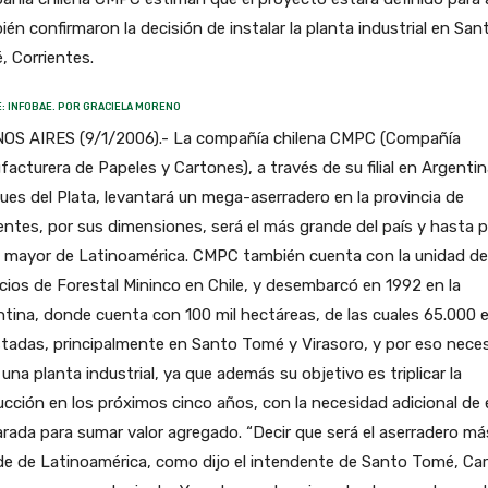
én confirmaron la decisión de instalar la planta industrial en San
 Corrientes.
: INFOBAE. POR GRACIELA MORENO
OS AIRES (9/1/2006).- La compañía chilena CMPC (Compañía
acturera de Papeles y Cartones), a través de su filial en Argentin
es del Plata, levantará un mega-aserradero en la provincia de
entes, por sus dimensiones, será el más grande del país y hasta p
l mayor de Latinoamérica. CMPC también cuenta con la unidad de
ios de Forestal Mininco en Chile, y desembarcó en 1992 en la
tina, donde cuenta con 100 mil hectáreas, de las cuales 65.000 
tadas, principalmente en Santo Tomé y Virasoro, y por eso neces
 una planta industrial, ya que además su objetivo es triplicar la
cción en los próximos cinco años, con la necesidad adicional de 
rada para sumar valor agregado. “Decir que será el aserradero má
e de Latinoamérica, como dijo el intendente de Santo Tomé, Car