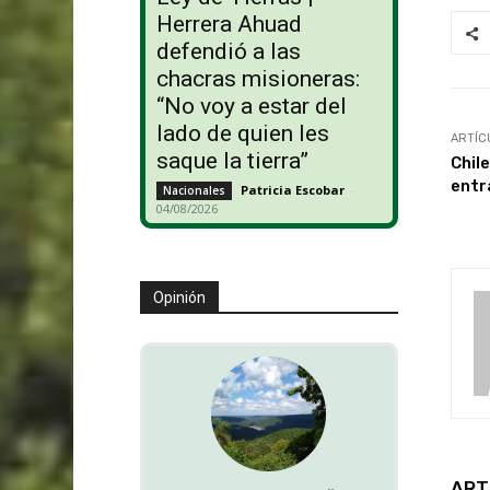
Herrera Ahuad
defendió a las
chacras misioneras:
“No voy a estar del
lado de quien les
ARTÍC
saque la tierra”
Chil
entra
Patricia Escobar
-
Nacionales
04/08/2026
Opinión
ART