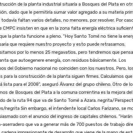
rucción de la planta industrial situaría a Bosques del Plata en otr
ión, dado que le permitiría sumar valor agregado a su materia pri
 todavía faltan varios detalles, no menores, por resolver. Por cas
 CMPC insisten en que en la zona falta energía eléctrica suficien
que la planta funcione a pleno. “Hoy Santo Tomé no tiene la ener
aria que requiere nuestro proyecto y esto puede retrasarnos.
sitamos por lo menos 25 megavatios, pero tendremos que pensa
anta que autoegenere energía, con residuos básicamente. Los
os del Gobierno nacional no coinciden con los nuestros. Pero, lo
s para la construcción de la planta siguen firmes. Calculamos que
á lista para el 2008”, aseguró Álvarez del grupo chileno. Otro de l
mos de Bosques del Plata a la comuna correntina es la mejora del
do de la ruta 94 que va de Santo Tomé a Azara. negrita/Perspect
es/negrita Sin embargo, el intendente local Carlos Farizano, se m
iasmado con el anuncio del ingreso de capitales chilenos. “Harán
-aserradero que va a generar más de 700 puestos de trabajo dir
 cadena impresionante de desarrollo que viene de la mano de est