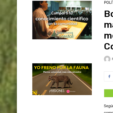
POLÍ
Bo
m
m
C
Según
compa