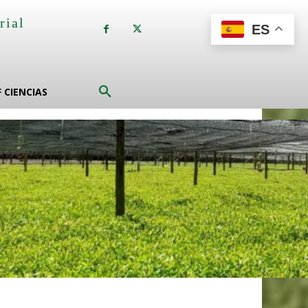
rial
ES
a
F CIENCIAS