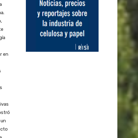
a
ma.
o,
te
gía
r en
s
os
ivas
ostró
 un
ecto
a