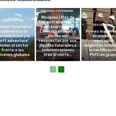
POLÍTICA Y ECONOMÍA
Misiones | Más de
CONSERVACIÓN
130 ex trabajadores
DESTACADAS
ismo forestal en
del aserradero
Sudamérica: la
Linor llevan cuatro
Pymes madere
stenibilidad y la
meses sin
avanzan en
soft adventure’
respuestas por sus
mercados
lindan al sector
deudas salariales e
exigentes medi
frente a los
indemnizaciones
la certificació
ivenes globales
tras el cierre...
PEFC en grup