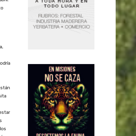
to
a,
odría
están
ita
estar
s
los