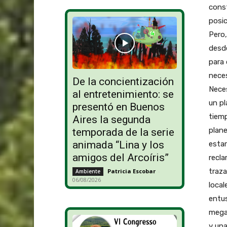
const
posic
Pero,
desde
para 
neces
De la concientización
Nece
al entretenimiento: se
un pl
presentó en Buenos
tiemp
Aires la segunda
plane
temporada de la serie
animada “Lina y los
estar
amigos del Arcoíris”
recla
traza
Patricia Escobar
-
Ambiente
06/08/2026
local
entus
mega
y una