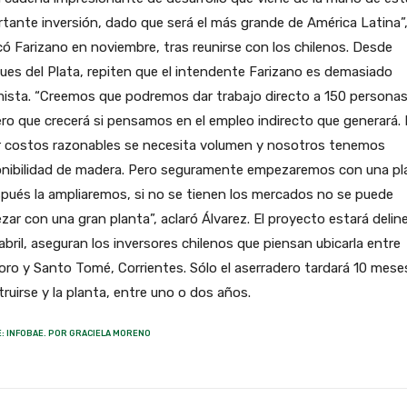
tante inversión, dado que será el más grande de América Latina”
có Farizano en noviembre, tras reunirse con los chilenos. Desde
es del Plata, repiten que el intendente Farizano es demasiado
ista. “Creemos que podremos dar trabajo directo a 150 personas
o que crecerá si pensamos en el empleo indirecto que generará. 
r costos razonables se necesita volumen y nosotros tenemos
onibilidad de madera. Pero seguramente empezaremos con una pl
pués la ampliaremos, si no se tienen los mercados no se puede
ar con una gran planta”, aclaró Álvarez. El proyecto estará deli
abril, aseguran los inversores chilenos que piensan ubicarla entre
oro y Santo Tomé, Corrientes. Sólo el aserradero tardará 10 mese
ruirse y la planta, entre uno o dos años.
: INFOBAE. POR GRACIELA MORENO