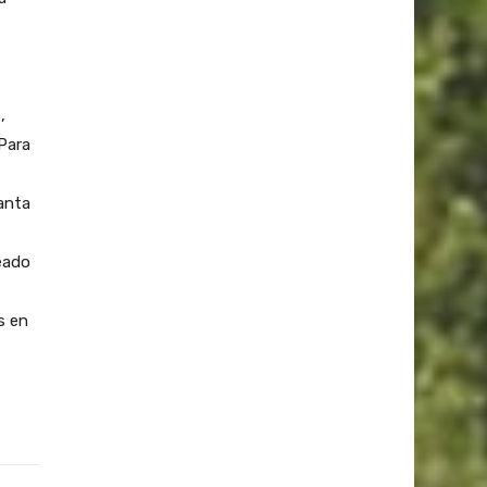
,
,
Para
anta
neado
s en