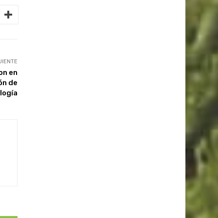
UIENTE
on en
ón de
logía