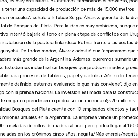
ano, es muy entusiasta. Ya estamos terminando el proyecto, pod
r a tener una capacidad de producción de más de 15.000 metros
os mensuales”, señaló a Infobae Sergio Álvarez, gerente de la div
tal de Bosques del Plata. Pero la idea es muy ambiciosa, aunque e
tivo intentó bajarle el tono en plena etapa de conflictos con Ur
a instalación de la pastera finlandesa Botnia frente a las costas d
eguaychú. De todos modos, Álvarez admitió que “esperamos que s
radero más grande de la Argentina. Además, queremos sumarle un
a. Estudiamos industrializar bosques que producen madera grues
rable para procesos de tableros, papel y cartulina. Aún no lo ten
mente definido, estamos evaluando lo que más conviene”, dijo en
go con la prensa nacional. La inversión estimada para la construc
ste mega-emprendimiento podría ser no menor a u$s20 millones. 
lidad Bosques del Plata cuenta con 19 empleados directos y fac
 millones anuales en la Argentina. La empresa vende un promedi
0 toneladas de rollos de madera al año, pero podría llegar al 1.50
neladas en los próximos cinco años. negrita/Más energía/negrita