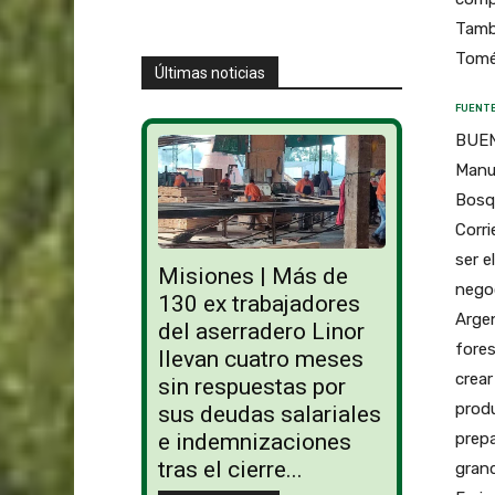
Tambi
Tomé,
Últimas noticias
FUENTE
BUEN
Manuf
Bosqu
Corri
ser e
Misiones | Más de
negoc
130 ex trabajadores
Argen
del aserradero Linor
fores
llevan cuatro meses
crear
sin respuestas por
produ
sus deudas salariales
prepa
e indemnizaciones
tras el cierre...
grand