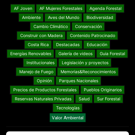
AF Joven
AF Mujeres Forestales
Agenda Forestal
Ambiente
Aves del Mundo
Biodiversidad
Cambio Climático
Conservación
Construir con Madera
Contenido Patrocinado
Costa Rica
Destacadas
Educación
Energías Renovables
Galería de videos
Guia Forestal
Institucionales
Legislación y proyectos
Manejo de Fuego
Memorias&Reconocimientos
Opinión
Parques Nacionales
Precios de Productos Forestales
Pueblos Originarios
Reservas Naturales Privadas
Salud
Sur Forestal
Tecnologías
Valor Ambiental