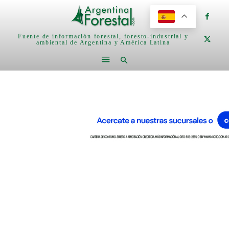
Fuente de información forestal, foresto-industrial y
ambiental de Argentina y América Latina