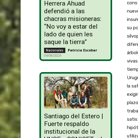
Herrera Ahuad
const
defendió a las
nuevo
chacras misioneras:
insum
“No voy a estar del
su po
lado de quien les
silvo
saque la tierra”
difer
Patricia Escobar
-
Nacionales
árbol
04/08/2026
vivas
tiem
Urugu
la sa
exigi
plazo
traba
Santiago del Estero |
satis
Fuerte respaldo
hipót
institucional de la
utili