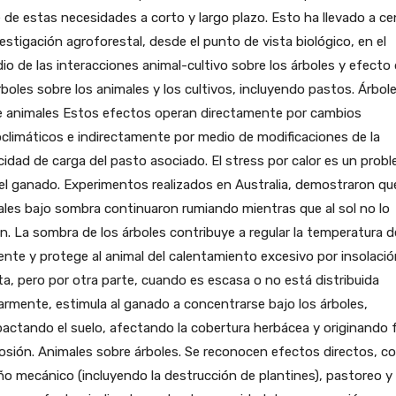
 de estas necesidades a corto y largo plazo. Esto ha llevado a ce
vestigación agroforestal, desde el punto de vista biológico, en el
io de las interacciones animal-cultivo sobre los árboles y efecto
rboles sobre los animales y los cultivos, incluyendo pastos. Árbol
e animales Estos efectos operan directamente por cambios
climáticos e indirectamente por medio de modificaciones de la
idad de carga del pasto asociado. El stress por calor es un prob
el ganado. Experimentos realizados en Australia, demostraron qu
les bajo sombra continuaron rumiando mientras que al sol no lo
n. La sombra de los árboles contribuye a regular la temperatura d
nte y protege al animal del calentamiento excesivo por insolació
ta, pero por otra parte, cuando es escasa o no está distribuida
armente, estimula al ganado a concentrarse bajo los árboles,
ctando el suelo, afectando la cobertura herbácea y originando 
osión. Animales sobre árboles. Se reconocen efectos directos, 
ño mecánico (incluyendo la destrucción de plantines), pastoreo y