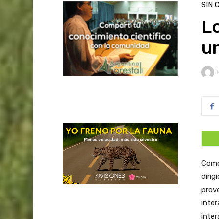
SIN 
Lo
un
Como 
dirig
prove
inter
inter