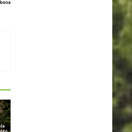
abona
ela
litó