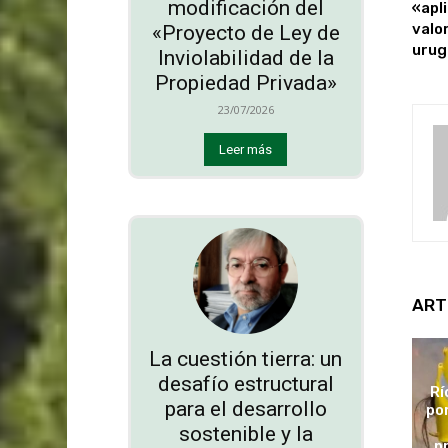
modificación del
«apl
valo
«Proyecto de Ley de
urug
Inviolabilidad de la
Propiedad Privada»
23/07/2026
Leer más
ART
La cuestión tierra: un
desafío estructural
Rí
para el desarrollo
po
sostenible y la
p