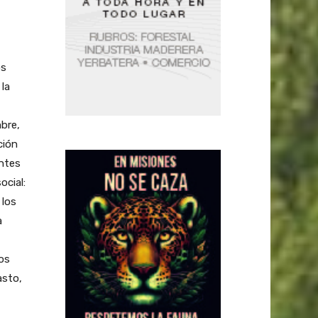
os
la
bre,
ción
entes
ocial:
 los
a
os
asto,