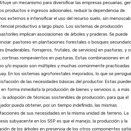
ituye un mecanismo para diversificar las empresas pecuarias, ge
s productos e ingresos adicionales, reducir la dependencia de
os externos e intensificar el uso del recurso suelo, sin menosca
tencial productivo a largo plazo. Los sistemas de producción
pastoriles implican asociaciones de árboles y praderas. Se puede
enciar: pastoreo en plantaciones forestales o bosques secundari
es (maderables, forrajeros, frutales, de servicios) en pasturas; y 
, cortinas rompevientos en pasturas. Estas combinaciones en el
po y/o espacio son múltiples y muchas comúnmente practicadas
ay. En los sistemas agroforestales mejorados, lo que se persigu
tisfacción de las necesidades básicas del productor. Estas puede
r en forma inmediata la producción de bienes y servicios o, a más 
, la adopción de técnicas sostenibles de producción, para que el
jador pueda obtener, por un tiempo indefinido, las mismas
facciones de sus necesidades en la misma unidad de terreno. La
esis subyacente en los SSP es que el manejo, la producción y la
zación de los árboles en presencia de los otros componentes sati