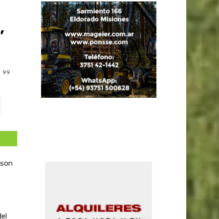
,
99
 son
del