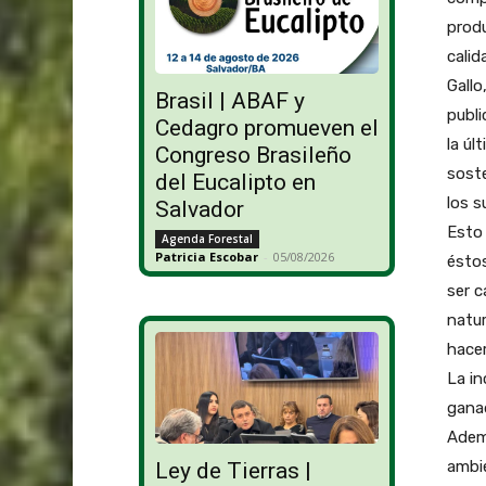
prod
calid
Gallo
Brasil | ABAF y
publi
Cedagro promueven el
la úl
Congreso Brasileño
soste
del Eucalipto en
los s
Salvador
Esto 
Agenda Forestal
Patricia Escobar
-
05/08/2026
éstos
ser c
natur
hacer
La in
ganad
Ademá
ambie
Ley de Tierras |