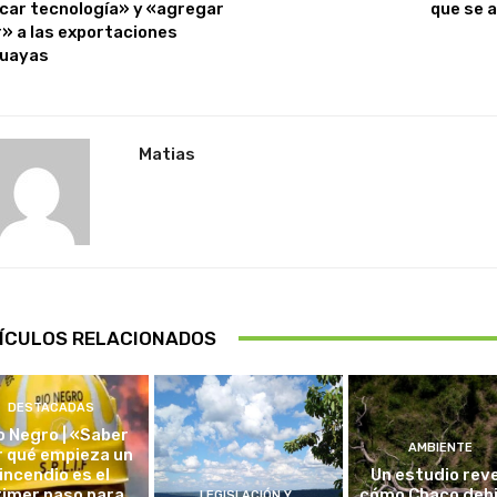
icar tecnología» y «agregar
que se 
r» a las exportaciones
uayas
Matias
ÍCULOS RELACIONADOS
DESTACADAS
o Negro | «Saber
AMBIENTE
r qué empieza un
incendio es el
Un estudio rev
rimer paso para
cómo Chaco debi
LEGISLACIÓN Y