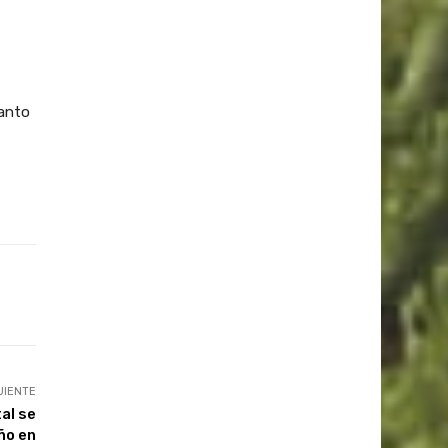
tanto
UIENTE
tal se
ño en