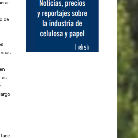
nerar
bo de
os;
cercas
 en
e es
n
largo
sface