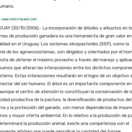
humano.
: WWW.FORESTALWEB.COM
UAY (30/10/2006).- La incorporación de árboles y arbustos en l
mas de producción ganadera es una herramienta de gran valor en 
lidad en el Uruguay. Los sistemas silvopastoriles (SSP), como la
ía de los agroecosistemas, son dirigidos y orientados por el hom
rata de obtener el máximo provecho a través del manejo y aplica
sumos que alteran las interacciones entre los distintos compon
istema. Estas interacciones resultarán en el logro de un objetivo s
enestar del ser humano. El árbol es un importante componente en
aunque el centro de atención lo constituyan la conservación de l
idad productiva de la pastura, la diversificación de productos del
ema y la protección del ganado, con menor dependencia de insum
nos y mayor oferta ambiental. En lo relativo a la producción de p
eterminará la producción animal, existe una competencia con el
nente arbóreo que puede perjudicar la cantidad del forraje