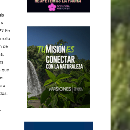
uis
 y
SP? En
rrollo
ón de
s.
es
n que
os
ara
dos.
.