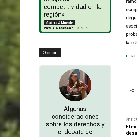
ramon
competitividad en la
compa
región»
degra
Madera & Mueble
asoci
Patricia Escobar
-
01/08/2026
proba
la in
Opinión
FUENTE
Algunas
consideraciones
ARTÍC
sobre los derechos y
El m
el debate de
desa