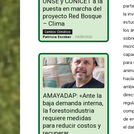
UNSE y CONICET a la
parte
puesta en marcha del
la in
proyecto Red Bosque
estud
– Clima
los á
Cambio Climático
Patricia Escobar
-
04/08/2026
sobr
micro
capac
para 
anima
hacía
ambie
direc
AMAYADAP: «Ante la
baja demanda interna,
regul
la forestoindustria
compa
requiere medidas
de er
para reducir costos y
el da
recuperar