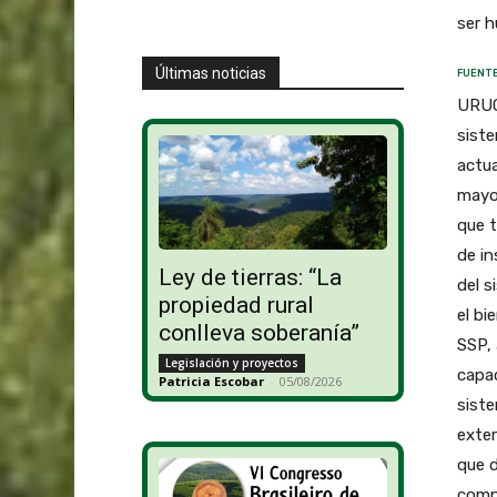
ser 
Últimas noticias
FUENTE
URUG
siste
actua
mayor
que t
de in
Ley de tierras: “La
del s
propiedad rural
el bi
conlleva soberanía”
SSP, 
Legislación y proyectos
capac
Patricia Escobar
-
05/08/2026
sist
exter
que d
compo