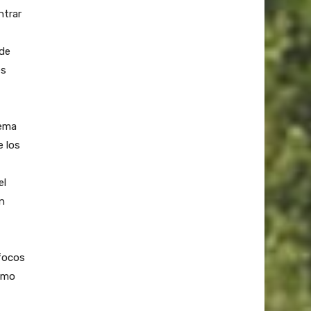
ntrar
 de
es
lema
e los
el
n
focos
como