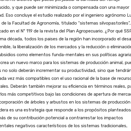
ucido, y que puede ser minimizada o compensada con una mayor
ad. Eso concluye el estudio realizado por el ingeniero agrónomo L
, de la Facultad de Agronomía, titulado “sistemas silvopastoriles”,
cado en el Nº 119 de la revista del Plan Agropecuario. ¿Por qué S
tima década, todos los paises de la región han incorporado el desa
nible, la liberalización de los mercados y la reducción o eliminaci
ubsidios como elementos funda-mentales en sus políticas agraria
crea un nuevo marco para los sistemas de producción animal, pu
 no solo deberán incrementar su productividad, sino que tendrá
ada vez más compatibles con el uso racional de la base de recurs
ales. Deberán también mejorar su eficiencia en términos reales, p
los más competitivos bajo las condiciones de apertura de merca
corporación de árboles y arbustos en los sistemas de producción
era es una estrategia que responde a los propósitos planteados
s de su contribución potencial a contrarrestar los impactos
ntales negativos característicos de los sistemas tradicionales,