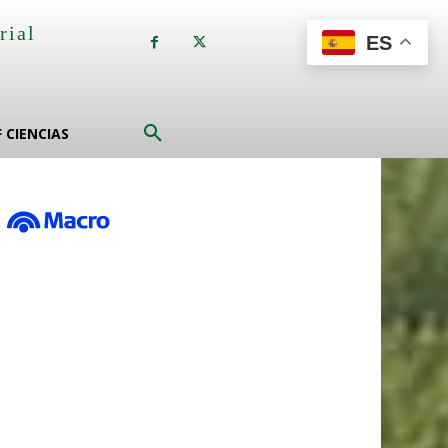
rial
ES
a
F CIENCIAS