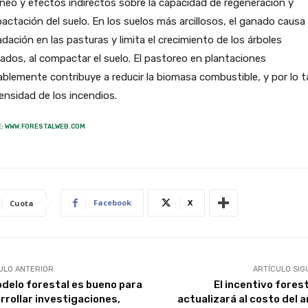
eo y efectos indirectos sobre la capacidad de regeneración y
ctación del suelo. En los suelos más arcillosos, el ganado causa
dación en las pasturas y limita el crecimiento de los árboles
ados, al compactar el suelo. El pastoreo en plantaciones
blemente contribuye a reducir la biomasa combustible, y por lo 
tensidad de los incendios.
: WWW.FORESTALWEB.COM
Facebook
X
Cuota
ULO ANTERIOR
ARTÍCULO SIG
odelo forestal es bueno para
El incentivo fores
rrollar investigaciones,
actualizará al costo del a