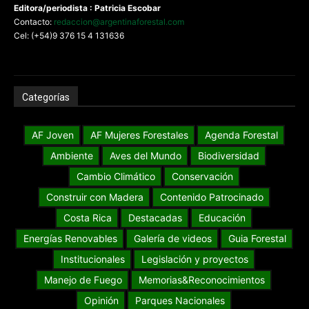
Editora/periodista : Patricia Escobar
Contacto:
redaccion@argentinaforestal.com
Cel: (+54)9 376 15 4 131636
Categorías
AF Joven
AF Mujeres Forestales
Agenda Forestal
Ambiente
Aves del Mundo
Biodiversidad
Cambio Climático
Conservación
Construir con Madera
Contenido Patrocinado
Costa Rica
Destacadas
Educación
Energías Renovables
Galería de videos
Guia Forestal
Institucionales
Legislación y proyectos
Manejo de Fuego
Memorias&Reconocimientos
Opinión
Parques Nacionales