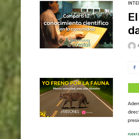
INTE
El
da
Ademá
direc
presi
FUENTE