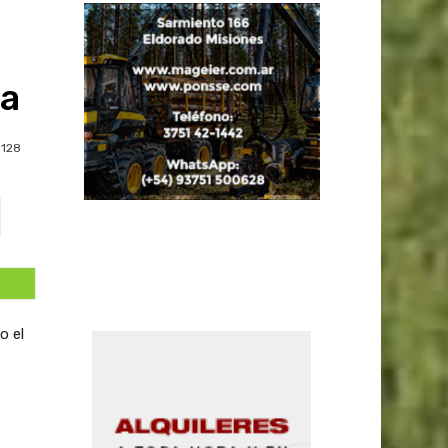
ia
128
o el