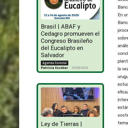
Banco
En un
Banco
Brasil | ABAF y
proce
Cedagro promueven el
sobre
Congreso Brasileño
análi
del Eucalipto en
concl
Salvador
plant
Agenda Forestal
Patricia Escobar
-
05/08/2026
la ve
urug
estu
efica
inter
está
soste
tema 
Ley de Tierras |