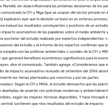
 Mundial, sin duda influenciará las próximas decisiones de los jue
 comunicado la CFI y Miga (que se ocupan del sector privado en e
) explicaron ayer que la decisión se basó en un extenso proceso
so incluyó los resultados concluyentes y positivos de un estudio
 impacto acumulativo de las papeleras sobre el medio ambiente 
sis posterior del estudio realizado por expertos independientes. 
usiones del estudio y el informe de los expertos confirman que la
a cumplirá con las políticas ambientales y sociales de la CFI y MI
z que generará beneficios económicos significativos para la econ
uaya», dice el comunicado. También agrega: «Consideramos que e
dio de impacto acumulativo revisado de setiembre del 2006 abor
zmente los temas planteados por nosotros y por las partes
esadas». Según la CFI y MIGA, el estudio demuestra que las plant
n diseñadas de acuerdo con prácticas modernas y ambientalmen
nibles, según las mejores técnicas disponibles. Y hace hincapié 
central: sostienen que «los resultados del estudio de impacto