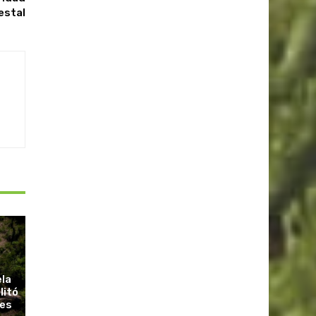
estal
ela
litó
ues