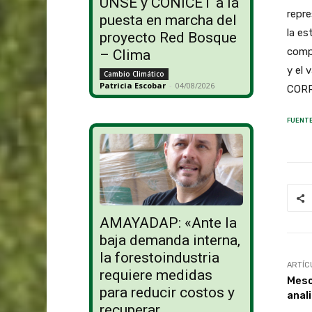
UNSE y CONICET a la
repre
puesta en marcha del
la es
proyecto Red Bosque
compe
– Clima
y el
Cambio Climático
Patricia Escobar
-
04/08/2026
CORR
FUENTE
AMAYADAP: «Ante la
baja demanda interna,
la forestoindustria
ARTÍC
requiere medidas
Meso
para reducir costos y
anali
recuperar