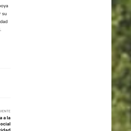
apoya
r su
idad
.
UIENTE
 a la
ocial
vidad