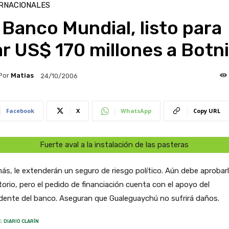
RNACIONALES
 Banco Mundial, listo para
r US$ 170 millones a Botn
Por
Matias
24/10/2006
Facebook
X
WhatsApp
Copy URL
Fuerte aval a la instalación de las pasteras
s, le extenderán un seguro de riesgo político. Aún debe aprobarl
torio, pero el pedido de financiación cuenta con el apoyo del
dente del banco. Aseguran que Gualeguaychú no sufrirá daños.
: DIARIO CLARÍN