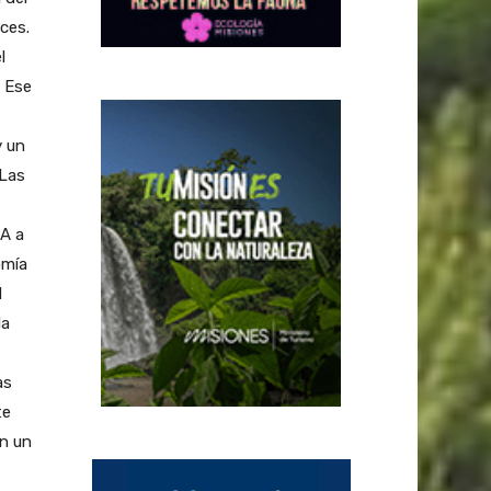
ces.
l
. Ese
y un
«Las
GA a
omía
l
da
as
te
en un