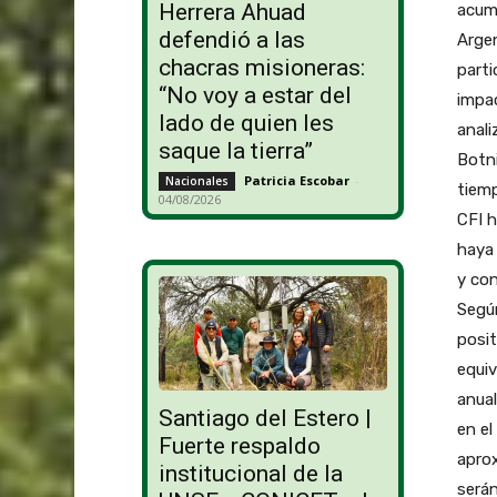
Herrera Ahuad
acumu
defendió a las
Argen
chacras misioneras:
parti
“No voy a estar del
impac
lado de quien les
anali
saque la tierra”
Botn
Patricia Escobar
-
Nacionales
tiemp
04/08/2026
CFI h
haya 
y con
Según
posit
equiv
anua
Santiago del Estero |
en el
Fuerte respaldo
apro
institucional de la
serán