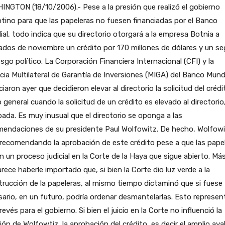
NGTON (18/10/2006).- Pese a la presión que realizó el gobierno
tino para que las papeleras no fuesen financiadas por el Banco
al, todo indica que su directorio otorgará a la empresa Botnia a
dos de noviembre un crédito por 170 millones de dólares y un se
esgo político. La Corporación Financiera Internacional (CFI) y la
ia Multilateral de Garantía de Inversiones (MIGA) del Banco Mund
iaron ayer que decidieron elevar al directorio la solicitud del crédi
o general cuando la solicitud de un crédito es elevado al directorio
ada. Es muy inusual que el directorio se oponga a las
mendaciones de su presidente Paul Wolfowitz. De hecho, Wolfow
recomendando la aprobación de este crédito pese a que las pape
n un proceso judicial en la Corte de la Haya que sigue abierto. Má
rece haberle importado que, si bien la Corte dio luz verde a la
rucción de la papeleras, al mismo tiempo dictaminó que si fuese
ario, en un futuro, podría ordenar desmantelarlas. Esto represen
revés para el gobierno. Si bien el juicio en la Corte no influenció la
ión de Wolfowtiz, la aprobación del crédito, es decir el amplio aval