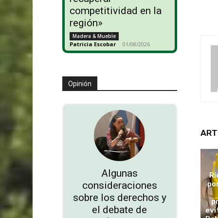
competitividad en la
región»
Madera & Mueble
Patricia Escobar
-
01/08/2026
Opinión
ART
Algunas
Rí
po
consideraciones
sobre los derechos y
p
el debate de
evi