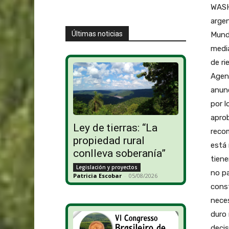
WASHI
argen
Últimas noticias
Mundi
media
de ri
Agenc
anunc
por l
aprob
Ley de tierras: “La
reco
propiedad rural
está 
conlleva soberanía”
tiene
Legislación y proyectos
no pa
Patricia Escobar
-
05/08/2026
const
neces
duro 
decis