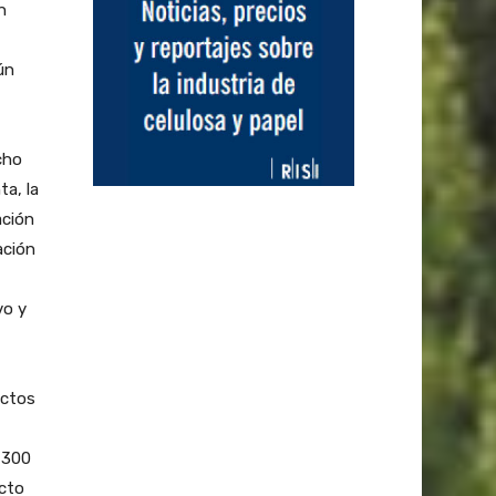
n
ún
cho
a, la
ación
ación
vo y
actos
 300
ecto