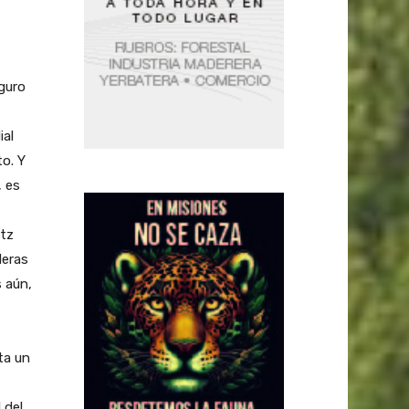
guro
ial
to. Y
, es
itz
leras
s aún,
ta un
 del