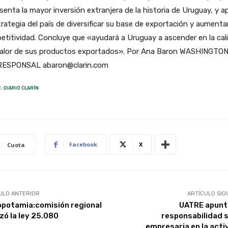
senta la mayor inversión extranjera de la historia de Uruguay, y 
trategia del país de diversificar su base de exportación y aumenta
titividad. Concluye que «ayudará a Uruguay a ascender en la cal
 valor de sus productos exportados». Por Ana Baron WASHINGTON
ESPONSAL abaron@clarin.com
: DIARIO CLARÍN
Facebook
X
Cuota
ULO ANTERIOR
ARTÍCULO SIG
potamia:comisión regional
UATRE apunta
zó la ley 25.080
responsabilidad s
empresaria en la acti