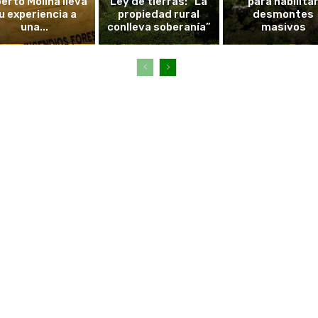
erto Molina lleva
Ley de tierras: “La
para habilita
u experiencia a
propiedad rural
desmontes
una...
conlleva soberanía”
masivos