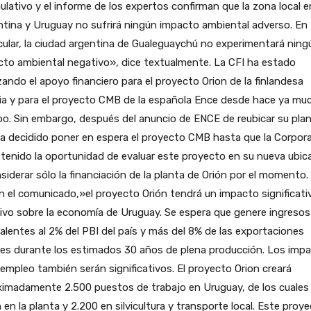
lativo y el informe de los expertos confirman que la zona local e
tina y Uruguay no sufrirá ningún impacto ambiental adverso. En
cular, la ciudad argentina de Gualeguaychú no experimentará ning
to ambiental negativo», dice textualmente. La CFI ha estado
zando el apoyo financiero para el proyecto Orion de la finlandesa
ia y para el proyecto CMB de la española Ence desde hace ya mu
o. Sin embargo, después del anuncio de ENCE de reubicar su plant
a decidido poner en espera el proyecto CMB hasta que la Corpor
tenido la oportunidad de evaluar este proyecto en su nueva ubic
siderar sólo la financiación de la planta de Orión por el momento.
 el comunicado,»el proyecto Orión tendrá un impacto significati
ivo sobre la economía de Uruguay. Se espera que genere ingresos
alentes al 2% del PBI del país y más del 8% de las exportaciones
les durante los estimados 30 años de plena producción. Los imp
 empleo también serán significativos. El proyecto Orion creará
ximadamente 2.500 puestos de trabajo en Uruguay, de los cuales
 en la planta y 2.200 en silvicultura y transporte local. Este proy