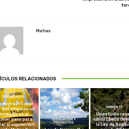
for
Matias
ÍCULOS RELACIONADOS
DESTACADAS
o Negro | «Saber
AMBIENTE
r qué empieza un
incendio es el
Un estudio rev
rimer paso para
cómo Chaco debi
LEGISLACIÓN Y
PROYECTOS
tar el siguiente»:
la Ley de Bosq