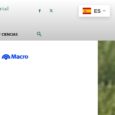
rial
ES
a
F CIENCIAS