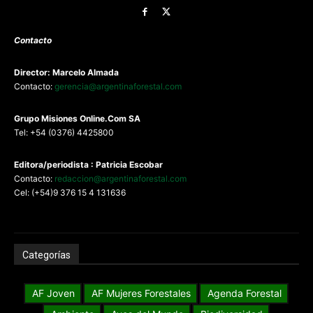
Contacto
Director: Marcelo Almada
Contacto:
gerencia@argentinaforestal.com
G
rupo Misiones
Online.Com
SA
Tel: +54 (0376) 4425800
Editora/periodista : Patricia Escobar
Contacto:
redaccion@argentinaforestal.com
Cel: (+54)9 376 15 4 131636
Categorías
AF Joven
AF Mujeres Forestales
Agenda Forestal