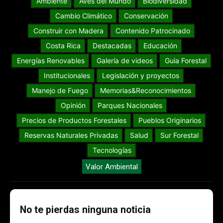
Ambiente
Aves del Mundo
Biodiversidad
Cambio Climático
Conservación
Construir con Madera
Contenido Patrocinado
Costa Rica
Destacadas
Educación
Energías Renovables
Galería de videos
Guia Forestal
Institucionales
Legislación y proyectos
Manejo de Fuego
Memorias&Reconocimientos
Opinión
Parques Nacionales
Precios de Productos Forestales
Pueblos Originarios
Reservas Naturales Privadas
Salud
Sur Forestal
Tecnologías
Valor Ambiental
No te pierdas ninguna noticia