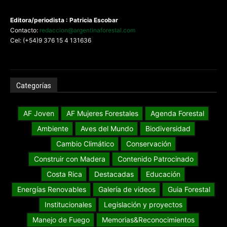
Editora/periodista : Patricia Escobar
Contacto:
redaccion@argentinaforestal.com
Cel: (+54)9 376 15 4 131636
Categorías
AF Joven
AF Mujeres Forestales
Agenda Forestal
Ambiente
Aves del Mundo
Biodiversidad
Cambio Climático
Conservación
Construir con Madera
Contenido Patrocinado
Costa Rica
Destacadas
Educación
Energías Renovables
Galería de videos
Guia Forestal
Institucionales
Legislación y proyectos
Manejo de Fuego
Memorias&Reconocimientos