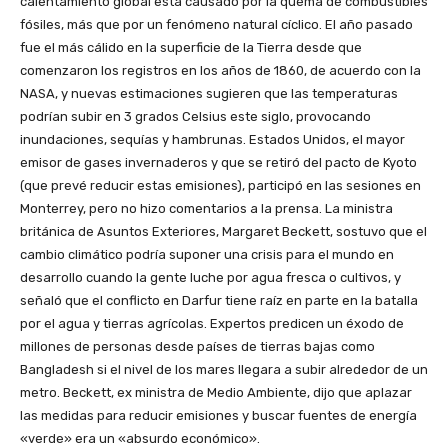
calentamiento global está causado por la quema de combustibles
fósiles, más que por un fenómeno natural cíclico. El año pasado
fue el más cálido en la superficie de la Tierra desde que
comenzaron los registros en los años de 1860, de acuerdo con la
NASA, y nuevas estimaciones sugieren que las temperaturas
podrían subir en 3 grados Celsius este siglo, provocando
inundaciones, sequías y hambrunas. Estados Unidos, el mayor
emisor de gases invernaderos y que se retiró del pacto de Kyoto
(que prevé reducir estas emisiones), participó en las sesiones en
Monterrey, pero no hizo comentarios a la prensa. La ministra
británica de Asuntos Exteriores, Margaret Beckett, sostuvo que el
cambio climático podría suponer una crisis para el mundo en
desarrollo cuando la gente luche por agua fresca o cultivos, y
señaló que el conflicto en Darfur tiene raíz en parte en la batalla
por el agua y tierras agrícolas. Expertos predicen un éxodo de
millones de personas desde países de tierras bajas como
Bangladesh si el nivel de los mares llegara a subir alrededor de un
metro. Beckett, ex ministra de Medio Ambiente, dijo que aplazar
las medidas para reducir emisiones y buscar fuentes de energía
«verde» era un «absurdo económico».