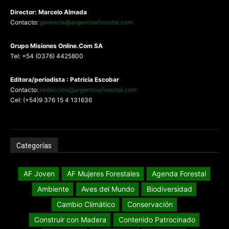
Director: Marcelo Almada
Contacto:
gerencia@argentinaforestal.com
G
rupo Misiones
Online.Com
SA
Tel: +54 (0376) 4425800
Editora/periodista : Patricia Escobar
Contacto:
redaccion@argentinaforestal.com
Cel: (+54)9 376 15 4 131636
Categorías
AF Joven
AF Mujeres Forestales
Agenda Forestal
Ambiente
Aves del Mundo
Biodiversidad
Cambio Climático
Conservación
Construir con Madera
Contenido Patrocinado