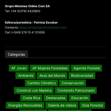
G
rupo Misiones
Online.Com
SA
Tel: +54 (0376) 4425800
Editora/periodista : Patricia Escobar
Contacto:
redaccion@argentinaforestal.com
Cel: (+54)9 376 15 4 131636
Categorías
AF Joven
AF Mujeres Forestales
Agenda Forestal
Ambiente
Aves del Mundo
Biodiversidad
Cambio Climático
Conservación
Construir con Madera
Contenido Patrocinado
Costa Rica
Destacadas
Educación
Energías Renovables
Galería de videos
Guia Forestal