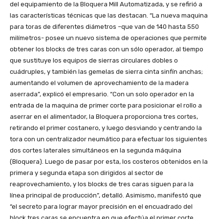
del equipamiento de la Bloquera Mill Automatizada, y se refirió a
las características técnicas que las destacan. “La nueva maquina
para toras de diferentes diámetros –que van de 140 hasta 550
milímetros- posee un nuevo sistema de operaciones que permite
obtener los blocks de tres caras con un sólo operador, al tiempo
que sustituye los equipos de sierras circulares dobles o
cuádruples, y también las gemelas de sierra cinta sinfín anchas;
aumentando el volumen de aprovechamiento de la madera
aserrada”, explicó el empresario. “Con un solo operador en la
entrada de la maquina de primer corte para posicionar el rollo a
aserrar en el alimentador, la Bloquera proporciona tres cortes,
retirando el primer costanero, y luego desviando y centrando la
tora con un centralizador neumático para efectuar los siguientes
dos cortes laterales simultáneos en la segunda máquina
(Bloquera). Luego de pasar por esta, los costeros obtenidos en la
primera y segunda etapa son dirigidos al sector de
reaprovechamiento, y los blocks de tres caras siguen para la
línea principal de producción”, detalló. Asimismo, manifestó que
“el secreto para lograr mayor precisión en el encuadrado del
block tres caras se encuentra en que efectúa el primer corte