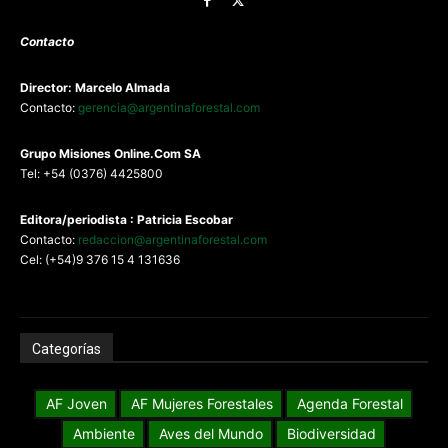
Contacto
Director: Marcelo Almada
Contacto:
gerencia@argentinaforestal.com
G
rupo Misiones
Online.Com
SA
Tel: +54 (0376) 4425800
Editora/periodista : Patricia Escobar
Contacto:
redaccion@argentinaforestal.com
Cel: (+54)9 376 15 4 131636
Categorías
AF Joven
AF Mujeres Forestales
Agenda Forestal
Ambiente
Aves del Mundo
Biodiversidad