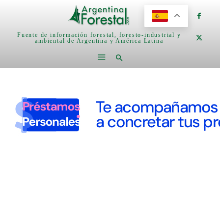
Fuente de información forestal, foresto-industrial y
ambiental de Argentina y América Latina