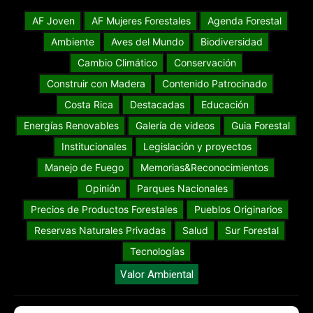
AF Joven
AF Mujeres Forestales
Agenda Forestal
Ambiente
Aves del Mundo
Biodiversidad
Cambio Climático
Conservación
Construir con Madera
Contenido Patrocinado
Costa Rica
Destacadas
Educación
Energías Renovables
Galería de videos
Guia Forestal
Institucionales
Legislación y proyectos
Manejo de Fuego
Memorias&Reconocimientos
Opinión
Parques Nacionales
Precios de Productos Forestales
Pueblos Originarios
Reservas Naturales Privadas
Salud
Sur Forestal
Tecnologías
Valor Ambiental