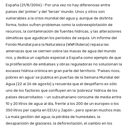
España (21/8/2006).- Por una vez no hay diferencias entre
países del ‘primer’ y del ‘tercer’ mundo. Unos y otros son
vulnerables a la crisis mundial del agua y, aunque de distinta
forma, todos sufren problemas como la sobreexplotación de
recursos, la contaminación de fuentes hídricas, y las alteraciones
climáticas que agudizan los períodos de sequía. Un informe del
Fondo Mundial para la Naturaleza (WWF/Adena) repasa las
amenazas que se ciernen sobre las masas de agua del mundo
rico, y dedica un capítulo especial a España como ejemplo de que
la proliferación de embalses y obras reguladoras no solucionan la
escasez hídrica crónica en gran parte del territorio. ‘Países ricos,
pobres en agua’ se publica en puertas de la Semana Mundial del
Agua (22 al 26 de agosto) y recuerda que el despilfarro es sólo
uno de los factores que confluyen en la ‘pobreza’ hídrica de los
países desarrollados – un subsahariano consume de media entre
10 y 20 litros de agua al día, frente a los 200 de un europeo o los
350 litros per capita en EEUU y Japón-, pero operan muchos más.
La mala gestión del agua, la pérdida de humedales, la
desaparición de glaciares, la deforestación, el cambio en los