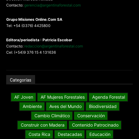
Contacto:
gerencia@argentinaforestal.com
G
rupo Misiones
Online.Com
SA
Tel: +54 (0376) 4425800
Editora/periodista : Patricia Escobar
Contacto:
redaccion@argentinaforestal.com
Cel: (+54)9 376 15 4 131636
Categorías
AF Joven
AF Mujeres Forestales
Agenda Forestal
Ambiente
Aves del Mundo
Biodiversidad
Cambio Climático
Conservación
Construir con Madera
Contenido Patrocinado
Costa Rica
Destacadas
Educación