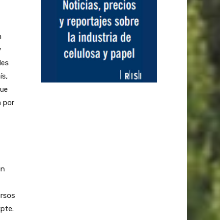
n
y
les
ís,
que
a por
un
ursos
xpte.