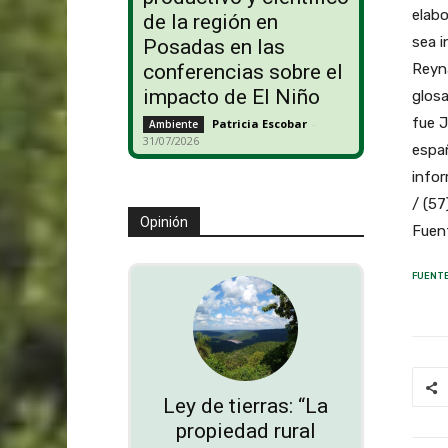
elabo
de la región en
sea i
Posadas en las
Reyna
conferencias sobre el
impacto de El Niño
glosa
fue J
Patricia Escobar
-
Ambiente
31/07/2026
españ
infor
/ (57
Opinión
Fuent
FUENTE
Ley de tierras: “La
propiedad rural