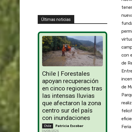
tener
nueva
Últimas noticias
funda
permi
virt
camp
con e
de Re
Entre
Chile | Forestales
incen
apoyan recuperación
de Ma
en cinco regiones tras
Parqu
las intensas lluvias
que afectaron la zona
reali
centro sur del país
felic
con inundaciones
efici
Patricia Escobar
-
Chile
Feria
06/08/2026