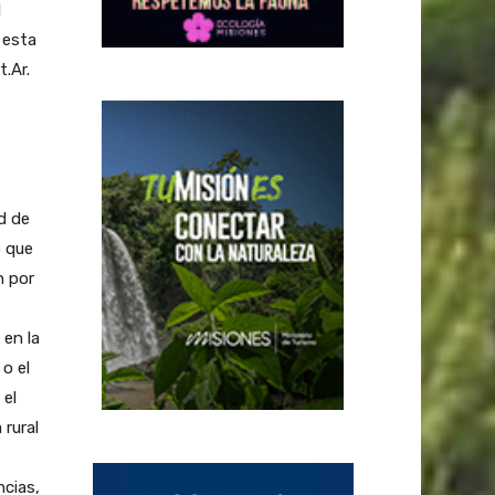
l
 esta
.Ar.
d de
ó que
n por
 en la
 o el
 el
 rural
ncias,