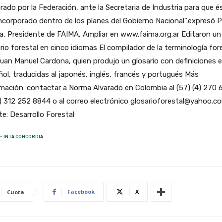
rado por la Federación, ante la Secretaria de Industria para que é
ncorporado dentro de los planes del Gobierno Nacional”.expresó 
, Presidente de FAIMA, Ampliar en www.faima.org.ar Editaron un
rio forestal en cinco idiomas El compilador de la terminología for
uan Manuel Cardona, quien produjo un glosario con definiciones 
ol, traducidas al japonés, inglés, francés y portugués Más
mación: contactar a Norma Alvarado en Colombia al (57) (4) 270 
) 312 252 8844 o al correo electrónico glosarioforestal@yahoo.c
e: Desarrollo Forestal
: INTA CONCORDIA
Facebook
X
Cuota