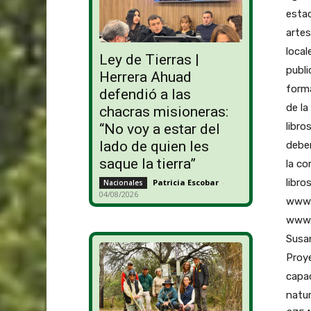
estac
artes
local
Ley de Tierras |
publ
Herrera Ahuad
forma
defendió a las
de la
chacras misioneras:
libro
“No voy a estar del
lado de quien les
deber
saque la tierra”
la co
libro
Patricia Escobar
-
Nacionales
04/08/2026
www.
www.m
Susan
Proy
capac
natur