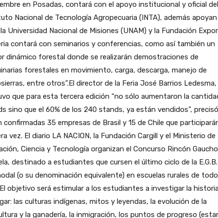
embre en Posadas, contará con el apoyo institucional y oficial de
tuto Nacional de Tecnología Agropecuaria (INTA), además apoyan
 la Universidad Nacional de Misiones (UNAM) y la Fundación Export
ria contará con seminarios y conferencias, como así también un
r dinámico forestal donde se realizarán demostraciones de
narias forestales en movimiento, carga, descarga, manejo de
ierras, entre otros”.El director de la Feria José Barrios Ledesma,
vo que para esta tercera edición “no sólo aumentaron la cantida
s sino que el 60% de los 240 stands, ya están vendidos”, precis
 confirmadas 35 empresas de Brasil y 15 de Chile que participará
ra vez. El diario LA NACION, la Fundación Cargill y el Ministerio de
ción, Ciencia y Tecnología organizan el Concurso Rincón Gaucho
la, destinado a estudiantes que cursen el último ciclo de la E.G.B.
odal (o su denominación equivalente) en escuelas rurales de todo
 El objetivo será estimular a los estudiantes a investigar la historia
ugar: las culturas indígenas, mitos y leyendas, la evolución de la
ultura y la ganadería, la inmigración, los puntos de progreso (esta