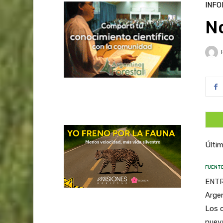
INFO
N
Últim
FUENTE
ENTR
Argen
Los c
nueva