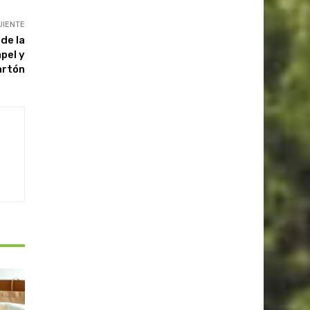
UIENTE
 de la
pel y
artón