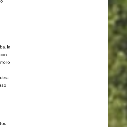
mo
ba, la
 con
rrollo
adera
reso
a
tor,