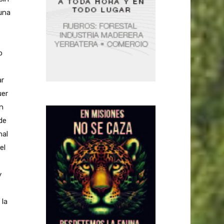
 una
o
ar
uer
n
de
nal
el
y
 la