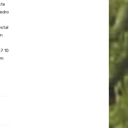
ste
Pedro
estal
en
67 10
om