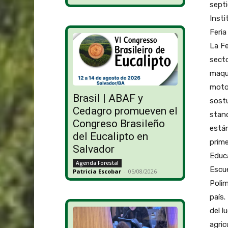
septi
Insti
Feria
La Fe
secto
maqui
motos
Brasil | ABAF y
sostu
Cedagro promueven el
stand
Congreso Brasileño
están
del Eucalipto en
prime
Salvador
Educa
Agenda Forestal
Escue
Patricia Escobar
-
05/08/2026
Polim
país.
del l
agric