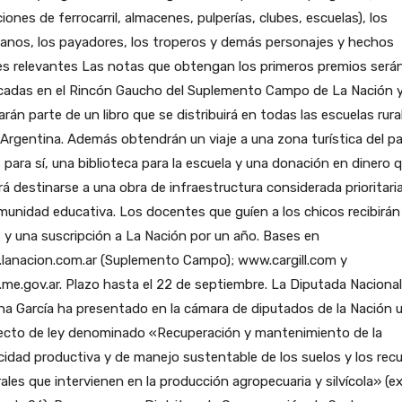
iones de ferrocarril, almacenes, pulperías, clubes, escuelas), los
anos, los payadores, los troperos y demás personajes y hechos
es relevantes Las notas que obtengan los primeros premios será
icadas en el Rincón Gaucho del Suplemento Campo de La Nación 
rán parte de un libro que se distribuirá en todas las escuelas rura
 Argentina. Además obtendrán un viaje a una zona turística del pa
s para sí, una biblioteca para la escuela y una donación en dinero 
á destinarse a una obra de infraestructura considerada prioritari
munidad educativa. Los docentes que guíen a los chicos recibirán
s y una suscripción a La Nación por un año. Bases en
lanacion.com.ar (Suplemento Campo); www.cargill.com y
e.gov.ar. Plazo hasta el 22 de septiembre. La Diputada Nacional
a García ha presentado en la cámara de diputados de la Nación 
ecto de ley denominado «Recuperación y mantenimiento de la
idad productiva y de manejo sustentable de los suelos y los rec
ales que intervienen en la producción agropecuaria y silvícola» (e