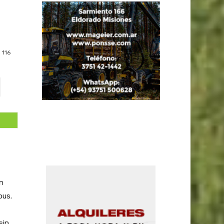
116
n
pus.
sin