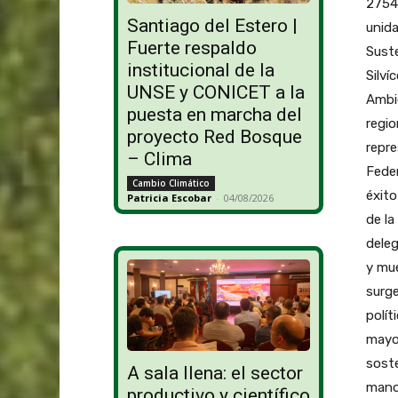
2754
Santiago del Estero |
unid
Fuerte respaldo
Sust
institucional de la
Silví
UNSE y CONICET a la
Ambie
puesta en marcha del
regio
proyecto Red Bosque
repre
– Clima
Feder
Cambio Climático
éxito
Patricia Escobar
-
04/08/2026
de la
dele
y mue
surge
polít
mayor
soste
A sala llena: el sector
mano 
productivo y científico