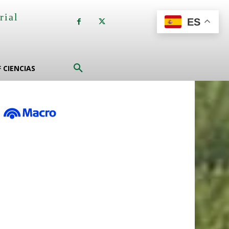
rial
ES
a
F CIENCIAS