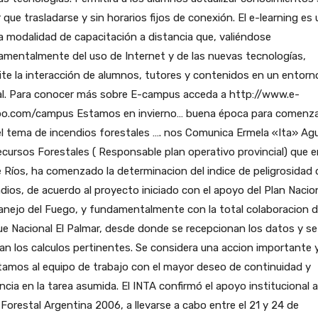
 que trasladarse y sin horarios fijos de conexión. El e-learning es
 modalidad de capacitación a distancia que, valiéndose
mentalmente del uso de Internet y de las nuevas tecnologías,
te la interacción de alumnos, tutores y contenidos en un entorn
ual. Para conocer más sobre E-campus acceda a http://www.e-
o.com/campus Estamos en invierno… buena época para comenz
l tema de incendios forestales …. nos Comunica Ermela «Ita» Ag
cursos Forestales ( Responsable plan operativo provincial) que e
 Ríos, ha comenzado la determinacion del indice de peligrosidad 
dios, de acuerdo al proyecto iniciado con el apoyo del Plan Nacio
nejo del Fuego, y fundamentalmente con la total colaboracion d
e Nacional El Palmar, desde donde se recepcionan los datos y se
zan los calculos pertinentes. Se considera una accion importante 
itamos al equipo de trabajo con el mayor deseo de continuidad y
encia en la tarea asumida. El INTA confirmó el apoyo institucional a
 Forestal Argentina 2006, a llevarse a cabo entre el 21 y 24 de