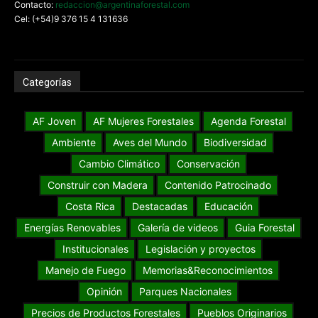
Contacto:
redaccion@argentinaforestal.com
Cel: (+54)9 376 15 4 131636
Categorías
AF Joven
AF Mujeres Forestales
Agenda Forestal
Ambiente
Aves del Mundo
Biodiversidad
Cambio Climático
Conservación
Construir con Madera
Contenido Patrocinado
Costa Rica
Destacadas
Educación
Energías Renovables
Galería de videos
Guia Forestal
Institucionales
Legislación y proyectos
Manejo de Fuego
Memorias&Reconocimientos
Opinión
Parques Nacionales
Precios de Productos Forestales
Pueblos Originarios