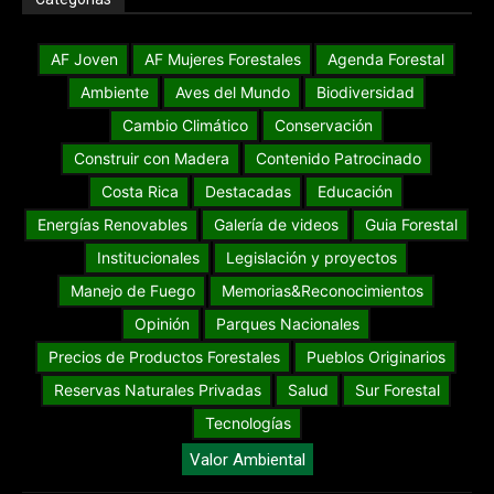
AF Joven
AF Mujeres Forestales
Agenda Forestal
Ambiente
Aves del Mundo
Biodiversidad
Cambio Climático
Conservación
Construir con Madera
Contenido Patrocinado
Costa Rica
Destacadas
Educación
Energías Renovables
Galería de videos
Guia Forestal
Institucionales
Legislación y proyectos
Manejo de Fuego
Memorias&Reconocimientos
Opinión
Parques Nacionales
Precios de Productos Forestales
Pueblos Originarios
Reservas Naturales Privadas
Salud
Sur Forestal
Tecnologías
Valor Ambiental