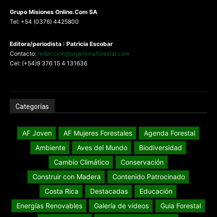
G
rupo Misiones
Online.Com
SA
Tel: +54 (0376) 4425800
Editora/periodista : Patricia Escobar
Contacto:
redaccion@argentinaforestal.com
Cel: (+54)9 376 15 4 131636
Categorías
AF Joven
AF Mujeres Forestales
Agenda Forestal
Ambiente
Aves del Mundo
Biodiversidad
Cambio Climático
Conservación
Construir con Madera
Contenido Patrocinado
Costa Rica
Destacadas
Educación
Energías Renovables
Galería de videos
Guia Forestal