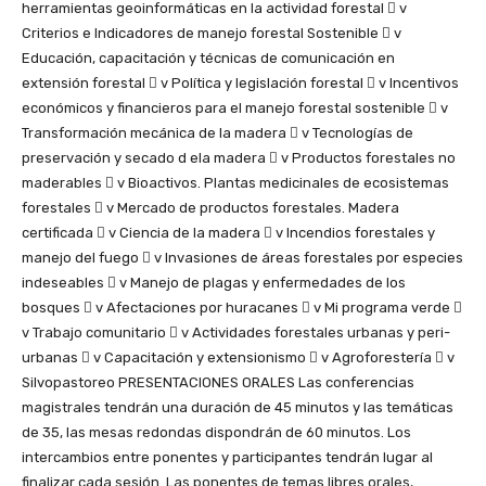
herramientas geoinformáticas en la actividad forestal  v
Criterios e Indicadores de manejo forestal Sostenible  v
Educación, capacitación y técnicas de comunicación en
extensión forestal  v Política y legislación forestal  v Incentivos
económicos y financieros para el manejo forestal sostenible  v
Transformación mecánica de la madera  v Tecnologías de
preservación y secado d ela madera  v Productos forestales no
maderables  v Bioactivos. Plantas medicinales de ecosistemas
forestales  v Mercado de productos forestales. Madera
certificada  v Ciencia de la madera  v Incendios forestales y
manejo del fuego  v Invasiones de áreas forestales por especies
indeseables  v Manejo de plagas y enfermedades de los
bosques  v Afectaciones por huracanes  v Mi programa verde 
v Trabajo comunitario  v Actividades forestales urbanas y peri-
urbanas  v Capacitación y extensionismo  v Agroforestería  v
Silvopastoreo PRESENTACIONES ORALES Las conferencias
magistrales tendrán una duración de 45 minutos y las temáticas
de 35, las mesas redondas dispondrán de 60 minutos. Los
intercambios entre ponentes y participantes tendrán lugar al
finalizar cada sesión. Las ponentes de temas libres orales,