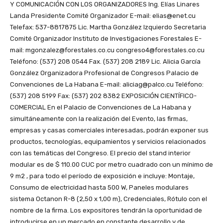
Y COMUNICACIÓN CON LOS ORGANIZADORES Ing. Elías Linares
Landa Presidente Comité Organizador E-mail: elias@enet.cu
Telefax: 537-8817875 Lic. Martha González Izquierdo Secretaria
Comité Organizador Instituto de Investigaciones Forestales E-
mail: mgonzalez@forestales.co.cu congreso4@forestales.co.cu
Teléfono: (537) 208 0544 Fax. (537) 208 2189 Lic. Alicia García
González Organizadora Profesional de Congresos Palacio de
Convenciones de La Habana E-mail: aliciag@palco.cu Teléfono:
(537) 208 5199 Fax: (537) 202 8382 EXPOSICIÓN CIENTÍFICO-
COMERCIAL En el Palacio de Convenciones de La Habana y
simultáneamente con la realización del Evento, las firmas,
empresas y casas comerciales interesadas, podrán exponer sus
productos, tecnologías, equipamientos y servicios relacionados
con las temáticas del Congreso. El precio del stand interior
modular es de $ 110.00 CUC por metro cuadrado con un mínimo de
9 m2 , para todo el período de exposición e incluye: Montaje,
Consumo de electricidad hasta 500 W, Paneles modulares
sistema Octanon R-8 (2,50 x 1,00 m), Credenciales, Rótulo con el
nombre de la firma. Los expositores tendrán la oportunidad de
introducirse en un mercado en constante desarrollo y de