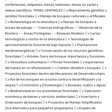
conferencias, simposios, mesas redondas, temas en cartel y
videos científicos. TEMAS CENTRALES  v Mejoramiento genético y
semillas forestales  v Manejo de bosques naturales y artificiales
 v Biotecnología en la silvicultura  v Manejo de bosques a
escala de paisaje: – – Cuencas hidrográficas – – Reservas de la
Biosfera – – Áreas Protegidas – – Bosques Modelos  v Cartas
tecnológicas y costos en la silvicultura  v Tecnologías de
aprovechamiento forestal de bajo impacto  v Plantaciones
dendroenergéticas  v Conservación de los recursos genéticos
forestales  v Árboles fuera del bosque. Importancia y funciones
 v Silvicultura comunitaria  v Fincas forestales  v Importancia
del bambú en la reforestación  v Cambio climático y bosques.  v
Proyectos forestales dentro del Mecanismo de Desarrollo Limpio
 v Rol de los bosques en la lucha contra la desertificación y la
sequía  v Ecoturismo y Etnobiología  v Bosques, suelos y aguas
 v Biodiversidad en los ecosistemas forestales  v Valoración
económica de bienes y servicios ambientales  v Inventario y
Ordenación de bosques  v Proyectos de Manejo Simplificados.
Una alternativa para pequeños propietarios  v Empleo de