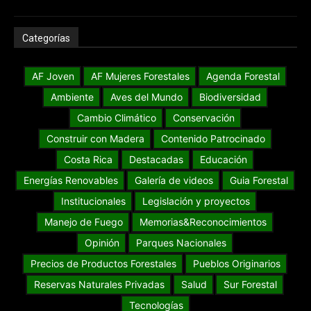
Categorías
AF Joven
AF Mujeres Forestales
Agenda Forestal
Ambiente
Aves del Mundo
Biodiversidad
Cambio Climático
Conservación
Construir con Madera
Contenido Patrocinado
Costa Rica
Destacadas
Educación
Energías Renovables
Galería de videos
Guia Forestal
Institucionales
Legislación y proyectos
Manejo de Fuego
Memorias&Reconocimientos
Opinión
Parques Nacionales
Precios de Productos Forestales
Pueblos Originarios
Reservas Naturales Privadas
Salud
Sur Forestal
Tecnologías