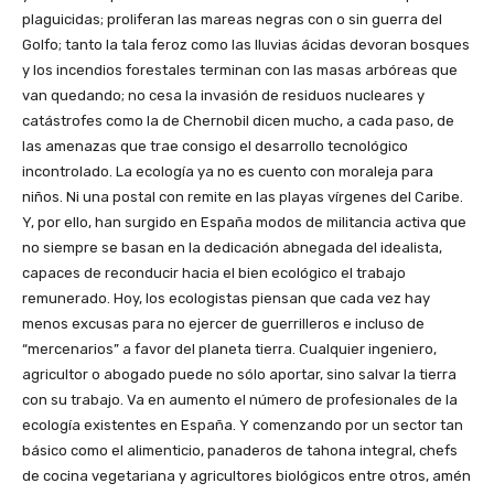
plaguicidas; proliferan las mareas negras con o sin guerra del
Golfo; tanto la tala feroz como las lluvias ácidas devoran bosques
y los incendios forestales terminan con las masas arbóreas que
van quedando; no cesa la invasión de residuos nucleares y
catástrofes como la de Chernobil dicen mucho, a cada paso, de
las amenazas que trae consigo el desarrollo tecnológico
incontrolado. La ecología ya no es cuento con moraleja para
niños. Ni una postal con remite en las playas vírgenes del Caribe.
Y, por ello, han surgido en España modos de militancia activa que
no siempre se basan en la dedicación abnegada del idealista,
capaces de reconducir hacia el bien ecológico el trabajo
remunerado. Hoy, los ecologistas piensan que cada vez hay
menos excusas para no ejercer de guerrilleros e incluso de
“mercenarios” a favor del planeta tierra. Cualquier ingeniero,
agricultor o abogado puede no sólo aportar, sino salvar la tierra
con su trabajo. Va en aumento el número de profesionales de la
ecología existentes en España. Y comenzando por un sector tan
básico como el alimenticio, panaderos de tahona integral, chefs
de cocina vegetariana y agricultores biológicos entre otros, amén