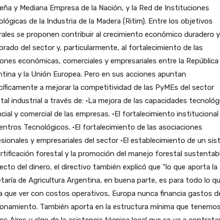
ña y Mediana Empresa de la Nación, y la Red de Instituciones
lógicas de la Industria de la Madera (Ritim). Entre los objetivos
ales se proponen contribuir al crecimiento económico duradero y
ibrado del sector y, particularmente, al fortalecimiento de las
iones económicas, comerciales y empresariales entre la República
tina y la Unión Europea. Pero en sus acciones apuntan
íficamente a mejorar la competitividad de las PyMEs del sector
tal industrial a través de: •La mejora de las capacidades tecnológ
cial y comercial de las empresas. •El fortalecimiento institucional
entros Tecnológicos. •El fortalecimiento de las asociaciones
sionales y empresariales del sector •El establecimiento de un si
rtificación forestal y la promoción del manejo forestal sustentab
cto del dinero, el directivo también explicó que “lo que aporta la
taría de Agricultura Argentina, en buena parte, es para todo lo q
 que ver con costos operativos, Europa nunca financia gastos d
ionamiento. También aporta en la estructura mínima que tenemo
s Aires y algo de la asistencia técnica local que se va a contrata