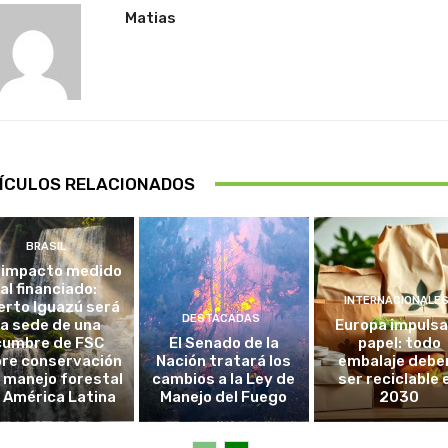
Matias
ÍCULOS RELACIONADOS
BRASIL
 impacto medido
al financiado:
INTERNACIONALE
erto Iguazú será
DESTACADAS
la sede de una
Europa impulsa
cumbre de FSC
El Senado de la
papel: todo
re conservación
Nación tratará los
embalaje debe
l manejo forestal
cambios a la Ley de
ser reciclable 
 América Latina
Manejo del Fuego
2030