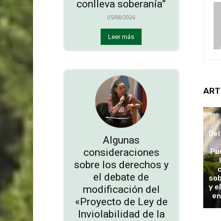
conlleva soberanía”
05/08/2026
Leer más
ART
Del
Algunas
consideraciones
Pu
sobre los derechos y
el debate de
sob
y e
modificación del
en
«Proyecto de Ley de
Inviolabilidad de la