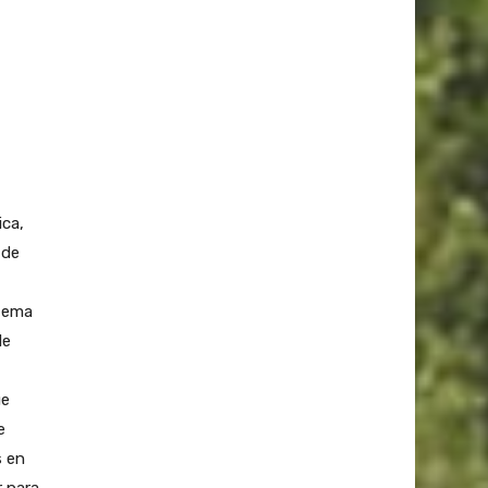
ica,
 de
stema
le
ue
e
s en
r para