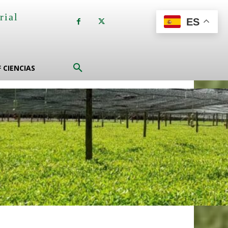
rial
ES
a
F CIENCIAS