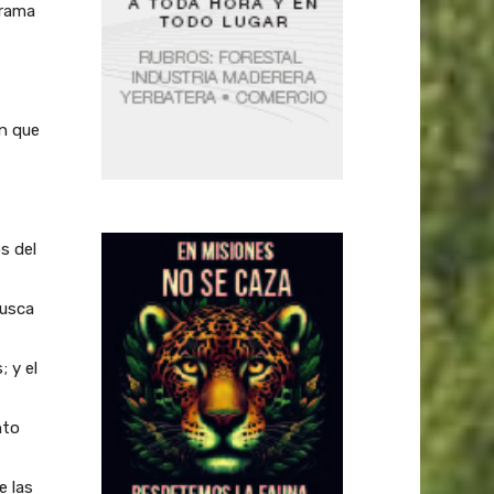
grama
an que
s del
busca
 y el
nto
e las