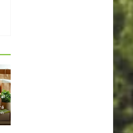
S
 al
rá
en