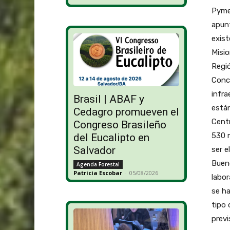
Pyme
apunt
exist
Misio
Regió
Conce
infra
Brasil | ABAF y
está
Cedagro promueven el
Cent
Congreso Brasileño
530 m
del Eucalipto en
Salvador
ser e
Bueno
Agenda Forestal
Patricia Escobar
-
05/08/2026
labor
se ha
tipo
previ