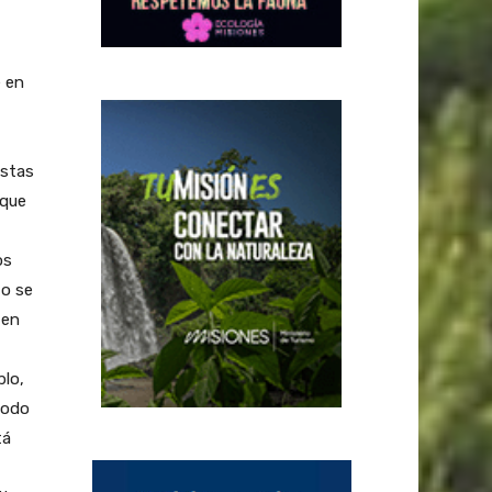
e en
estas
 que
os
to se
 en
plo,
todo
tá