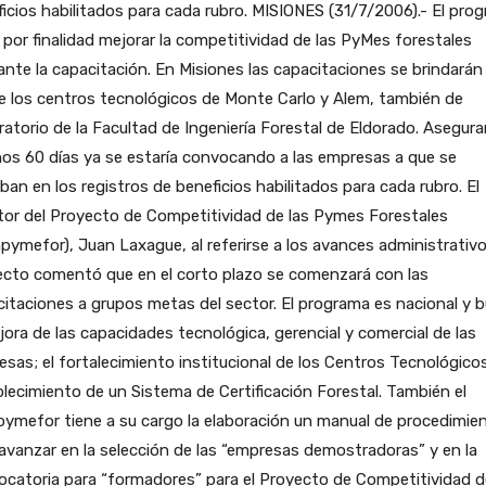
icios habilitados para cada rubro.
MISIONES (31/7/2006).- El pro
 por finalidad mejorar la competitividad de las PyMes forestales
nte la capacitación. En Misiones las capacitaciones se brindarán
e los centros tecnológicos de Monte Carlo y Alem, también de
atorio de la Facultad de Ingeniería Forestal de Eldorado. Asegur
os 60 días ya se estaría convocando a las empresas a que se
iban en los registros de beneficios habilitados para cada rubro. El
tor del Proyecto de Competitividad de las Pymes Forestales
ymefor), Juan Laxague, al referirse a los avances administrativo
ecto comentó que en el corto plazo se comenzará con las
itaciones a grupos metas del sector. El programa es nacional y 
jora de las capacidades tecnológica, gerencial y comercial de las
sas; el fortalecimiento institucional de los Centros Tecnológicos;
lecimiento de un Sistema de Certificación Forestal. También el
ymefor tiene a su cargo la elaboración un manual de procedimie
avanzar en la selección de las “empresas demostradoras” y en la
catoria para “formadores” para el Proyecto de Competitividad d