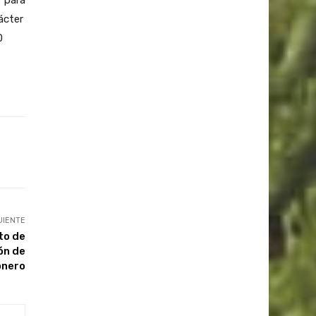
ácter
0
UIENTE
to de
ón de
onero