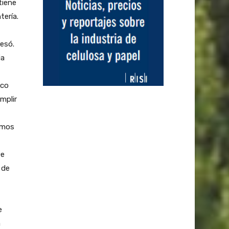
tiene
tería.
resó.
ia
ico
mplir
emos
De
 de
e
a