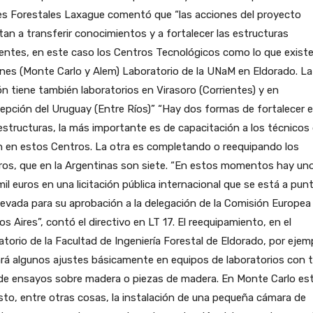
s Forestales Laxague comentó que “las acciones del proyecto
an a transferir conocimientos y a fortalecer las estructuras
entes, en este caso los Centros Tecnológicos como lo que exist
nes (Monte Carlo y Alem) Laboratorio de la UNaM en Eldorado. La
n tiene también laboratorios en Virasoro (Corrientes) y en
pción del Uruguay (Entre Ríos)” “Hay dos formas de fortalecer 
estructuras, la más importante es de capacitación a los técnicos
n en estos Centros. La otra es completando o reequipando los
ros, que en la Argentinas son siete. “En estos momentos hay un
il euros en una licitación pública internacional que se está a pun
levada para su aprobación a la delegación de la Comisión Europea
s Aires”, contó el directivo en LT 17. El reequipamiento, en el
atorio de la Facultad de Ingeniería Forestal de Eldorado, por ejem
rá algunos ajustes básicamente en equipos de laboratorios con 
 de ensayos sobre madera o piezas de madera. En Monte Carlo es
sto, entre otras cosas, la instalación de una pequeña cámara de