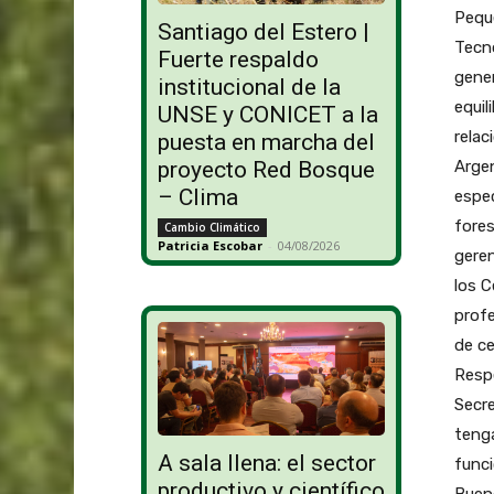
Peque
Santiago del Estero |
Tecno
Fuerte respaldo
gener
institucional de la
equil
UNSE y CONICET a la
relac
puesta en marcha del
Argen
proyecto Red Bosque
– Clima
espec
fores
Cambio Climático
Patricia Escobar
-
04/08/2026
geren
los C
profe
de ce
Respe
Secre
tenga
A sala llena: el sector
func
productivo y científico
Bueno