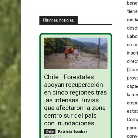
benef
tiene
media
Últimas noticias
desd
Labor
en un
inscr
direc
(Comp
Chile | Forestales
proy
apoyan recuperación
capac
en cinco regiones tras
la me
las intensas lluvias
empre
que afectaron la zona
estab
centro sur del país
Comp
con inundaciones
para 
Patricia Escobar
-
Chile
convo
06/08/2026