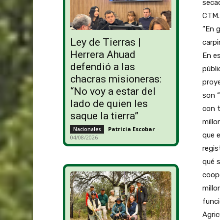
secad
CTM. 
“En g
Ley de Tierras |
carpi
Herrera Ahuad
En es
defendió a las
públi
chacras misioneras:
proye
“No voy a estar del
son “
lado de quien les
con t
saque la tierra”
millo
Patricia Escobar
-
Nacionales
que e
04/08/2026
regis
qué 
coope
millo
funci
Agric