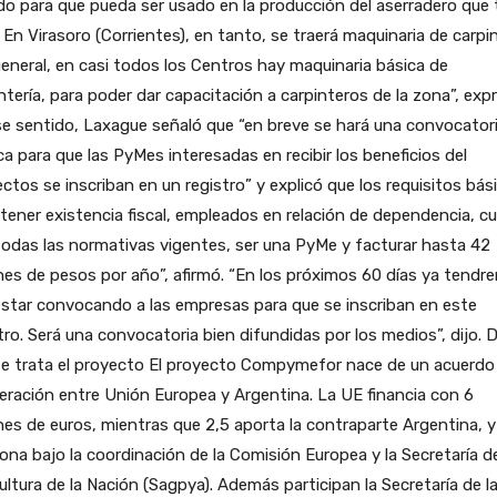
o para que pueda ser usado en la producción del aserradero que 
En Virasoro (Corrientes), en tanto, se traerá maquinaria de carpin
eneral, en casi todos los Centros hay maquinaria básica de
ntería, para poder dar capacitación a carpinteros de la zona”, exp
e sentido, Laxague señaló que “en breve se hará una convocator
ca para que las PyMes interesadas en recibir los beneficios del
ctos se inscriban en un registro” y explicó que los requisitos bás
tener existencia fiscal, empleados en relación de dependencia, cu
odas las normativas vigentes, ser una PyMe y facturar hasta 42
nes de pesos por año”, afirmó. “En los próximos 60 días ya tendr
star convocando a las empresas para que se inscriban en este
tro. Será una convocatoria bien difundidas por los medios”, dijo. 
se trata el proyecto El proyecto Compymefor nace de un acuerdo
ración entre Unión Europea y Argentina. La UE financia con 6
nes de euros, mientras que 2,5 aporta la contraparte Argentina, y
ona bajo la coordinación de la Comisión Europea y la Secretaría d
ultura de la Nación (Sagpya). Además participan la Secretaría de l