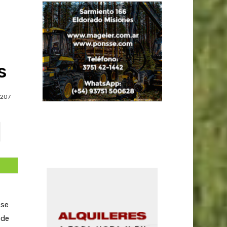
s
207
 se
 de