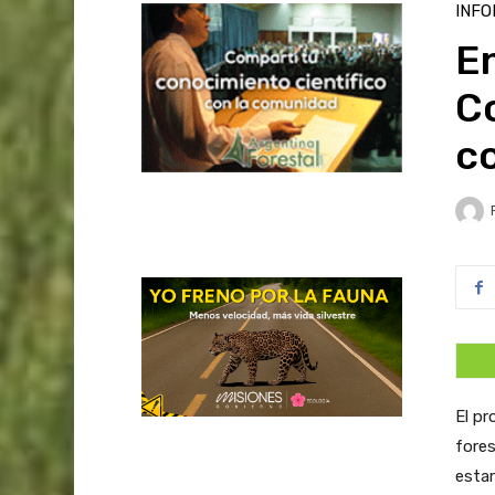
INFO
En
C
c
El pr
fores
estar