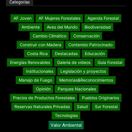
Categorías
AF Joven
AF Mujeres Forestales
Agenda Forestal
Ambiente
Aves del Mundo
Biodiversidad
Cambio Climático
Conservación
Construir con Madera
Contenido Patrocinado
Costa Rica
Destacadas
Educación
Energías Renovables
Galería de videos
Guia Forestal
Institucionales
Legislación y proyectos
Manejo de Fuego
Memorias&Reconocimientos
Opinión
Parques Nacionales
Precios de Productos Forestales
Pueblos Originarios
Reservas Naturales Privadas
Salud
Sur Forestal
Tecnologías
Valor Ambiental