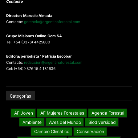
Contacto
Director: Marcelo Almada
Contacto:
gerencia@argentinaforestal.com
G
rupo Misiones
Online.Com
SA
Tel: +54 (0376) 4425800
Editora/periodista : Patricia Escobar
Contacto:
redaccion@argentinaforestal.com
Cel: (+54)9 376 15 4 131636
Categorías
AF Joven
AF Mujeres Forestales
Agenda Forestal
Ambiente
Aves del Mundo
Biodiversidad
Cambio Climático
Conservación