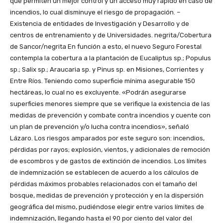
que permiten un mejor control y un acceso muy rápido en caso de
incendios, lo cual disminuye el riesgo de propagación. –
Existencia de entidades de Investigación y Desarrollo y de
centros de entrenamiento y de Universidades. negrita/Cobertura
de Sancor/negrita En función a esto, el nuevo Seguro Forestal
contempla la cobertura a la plantación de Eucaliptus sp.; Populus
sp.; Salix sp.; Araucaria sp. y Pinus sp. en Misiones, Corrientes y
Entre Ríos. Teniendo como superficie mínima asegurable 150
hectáreas, lo cual no es excluyente. «Podrán asegurarse
superficies menores siempre que se verifique la existencia de las
medidas de prevención y combate contra incendios y cuente con
un plan de prevención y/o lucha contra incendios», señaló
Lázaro. Los riesgos amparados por este seguro son: incendios,
pérdidas por rayos; explosión, vientos, y adicionales de remoción
de escombros y de gastos de extinción de incendios. Los límites
de indemnización se establecen de acuerdo a los cálculos de
pérdidas máximos probables relacionados con el tamaño del
bosque, medidas de prevención y protección y en la dispersión
geográfica del mismo, pudiéndose elegir entre varios límites de
indemnización, llegando hasta el 90 por ciento del valor del