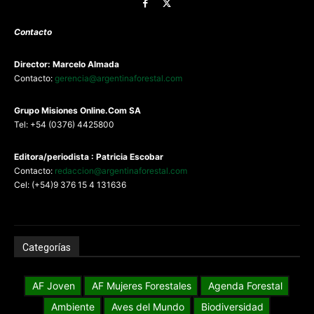
Contacto
Director: Marcelo Almada
Contacto:
gerencia@argentinaforestal.com
G
rupo Misiones
Online.Com
SA
Tel: +54 (0376) 4425800
Editora/periodista : Patricia Escobar
Contacto:
redaccion@argentinaforestal.com
Cel: (+54)9 376 15 4 131636
Categorías
AF Joven
AF Mujeres Forestales
Agenda Forestal
Ambiente
Aves del Mundo
Biodiversidad