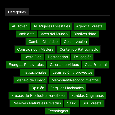
Categorías
AF Joven
AF Mujeres Forestales
Agenda Forestal
Ambiente
Aves del Mundo
Biodiversidad
Cambio Climático
Conservación
Construir con Madera
Contenido Patrocinado
Costa Rica
Destacadas
Educación
Energías Renovables
Galería de videos
Guia Forestal
Institucionales
Legislación y proyectos
Manejo de Fuego
Memorias&Reconocimientos
Opinión
Parques Nacionales
Precios de Productos Forestales
Pueblos Originarios
Reservas Naturales Privadas
Salud
Sur Forestal
Tecnologías