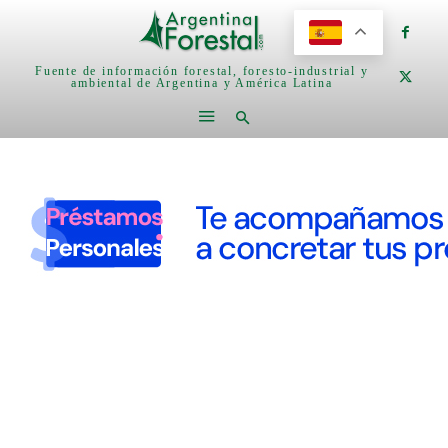
Fuente de información forestal, foresto-industrial y
ambiental de Argentina y América Latina