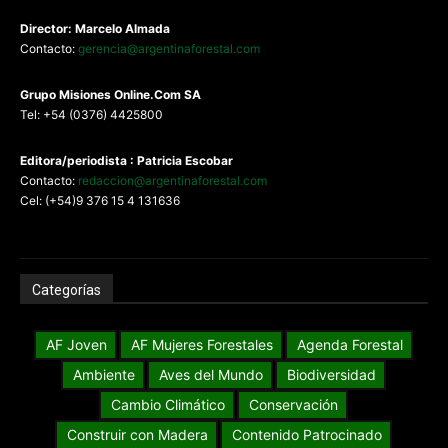
Director: Marcelo Almada
Contacto:
gerencia@argentinaforestal.com
G
rupo Misiones
Online.Com
SA
Tel: +54 (0376) 4425800
Editora/periodista : Patricia Escobar
Contacto:
redaccion@argentinaforestal.com
Cel: (+54)9 376 15 4 131636
Categorías
AF Joven
AF Mujeres Forestales
Agenda Forestal
Ambiente
Aves del Mundo
Biodiversidad
Cambio Climático
Conservación
Construir con Madera
Contenido Patrocinado