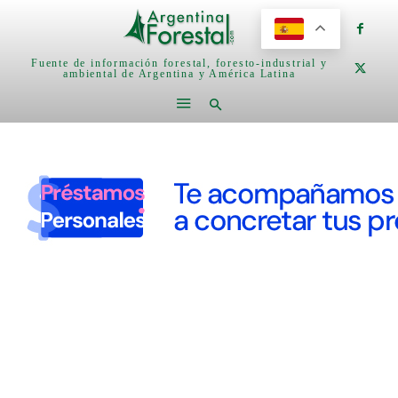
Fuente de información forestal, foresto-industrial y
ambiental de Argentina y América Latina